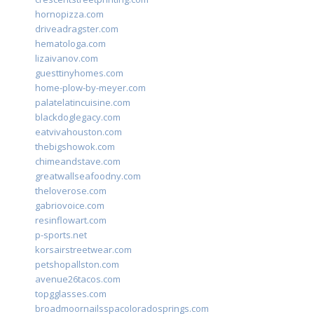
hornopizza.com
driveadragster.com
hematologa.com
lizaivanov.com
guesttinyhomes.com
home-plow-by-meyer.com
palatelatincuisine.com
blackdoglegacy.com
eatvivahouston.com
thebigshowok.com
chimeandstave.com
greatwallseafoodny.com
theloverose.com
gabriovoice.com
resinflowart.com
p-sports.net
korsairstreetwear.com
petshopallston.com
avenue26tacos.com
topgglasses.com
broadmoornailsspacoloradosprings.com