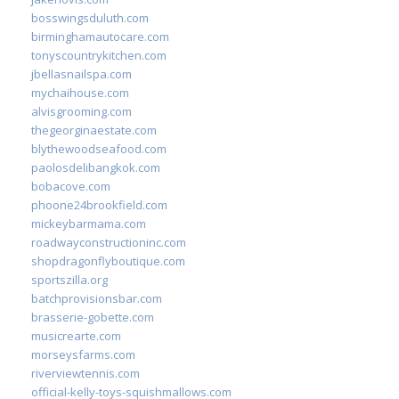
bosswingsduluth.com
birminghamautocare.com
tonyscountrykitchen.com
jbellasnailspa.com
mychaihouse.com
alvisgrooming.com
thegeorginaestate.com
blythewoodseafood.com
paolosdelibangkok.com
bobacove.com
phoone24brookfield.com
mickeybarmama.com
roadwayconstructioninc.com
shopdragonflyboutique.com
sportszilla.org
batchprovisionsbar.com
brasserie-gobette.com
musicrearte.com
morseysfarms.com
riverviewtennis.com
official-kelly-toys-squishmallows.com