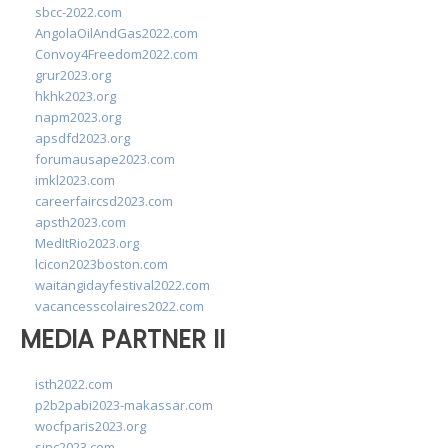
sbcc-2022.com
AngolaOilAndGas2022.com
Convoy4Freedom2022.com
grur2023.org
hkhk2023.org
napm2023.org
apsdfd2023.org
forumausape2023.com
imkl2023.com
careerfaircsd2023.com
apsth2023.com
MedItRio2023.org
lcicon2023boston.com
waitangidayfestival2022.com
vacancesscolaires2022.com
MEDIA PARTNER II
isth2022.com
p2b2pabi2023-makassar.com
wocfparis2023.org
sinc2023.com