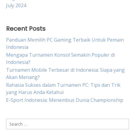
July 2024
Recent Posts
Panduan Memilih PC Gaming Terbaik Untuk Pemain
Indonesia
Mengapa Turnamen Konsol Semakin Populer di
Indonesia?
Turnamen Mobile Terbesar di Indonesia: Siapa yang
Akan Menang?
Rahasia Sukses dalam Turnamen PC: Tips dan Trik
yang Harus Anda Ketahui
E-Sport Indonesia: Menembus Dunia Championship
Search
for: