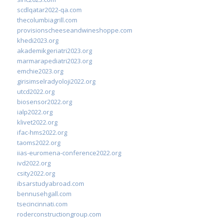
scdlqatar2022-qa.com
thecolumbiagrill.com
provisionscheeseandwineshoppe.com
khedi2023.org
akademikgeriatri2023.org
marmarapediatri2023.org
emchie2023.org
girisimselradyoloji2022.org
utcd2022.org
biosensor2022.org
ialp2022.org
klivet2022.org
ifac-hms2022.org
taoms2022.org
iias-euromena-conference2022.org
ivd2022.org
csity2022.org
ibsarstudyabroad.com
bennusehgall.com
tsecincinnati.com
roderconstructiongroup.com