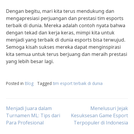
Dengan begitu, mari kita terus mendukung dan
mengapresiasi perjuangan dan prestasi tim esports
terbaik di dunia. Mereka adalah contoh nyata bahwa
dengan tekad dan kerja keras, mimpi kita untuk
menjadi yang terbaik di dunia esports bisa terwujud.
Semoga kisah sukses mereka dapat menginspirasi
kita semua untuk terus berjuang dan meraih prestasi
yang lebih besar lagi.
Posted in
Blog
Tagged
tim esport terbaik di dunia
Post
Menjadi Juara dalam
Menelusuri Jejak
Turnamen ML: Tips dari
Kesuksesan Game Esport
Para Profesional
Terpopuler di Indonesia
navigation