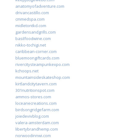
anatomyofadventure.com
drivancastillo.com
cmmedspa.com
midletontkd.com
gardensandgrills.com
basilfoodwine.com
nikko-tochigi.net
caribbean-corner.com
bluemoongiftcards.com
rivercitysteampunkexpo.com
kchoops.net
mountainsideskateshop.com
kirtlandcitytavern.com
301nutritionspot.com
ammos-stores.com
loceanecreations.com
birdsongridgefarm.com
joiedevivblog.com
valera-amsterdam.com
libertybrandhemp.com
norwoodinnwi.com