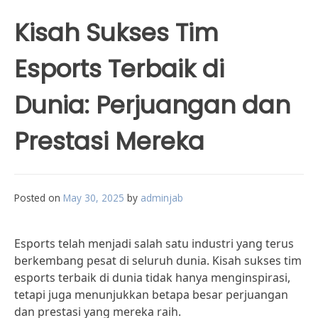
Kisah Sukses Tim
Esports Terbaik di
Dunia: Perjuangan dan
Prestasi Mereka
Posted on
May 30, 2025
by
adminjab
Esports telah menjadi salah satu industri yang terus
berkembang pesat di seluruh dunia. Kisah sukses tim
esports terbaik di dunia tidak hanya menginspirasi,
tetapi juga menunjukkan betapa besar perjuangan
dan prestasi yang mereka raih.