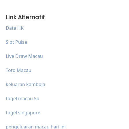
Link Alternatif
Data HK
Slot Pulsa
Live Draw Macau
Toto Macau
keluaran kamboja
togel macau 5d
togel singapore
pengeluaran macau hari ini