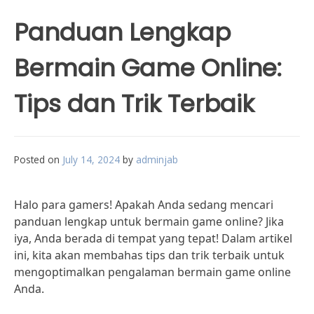
Panduan Lengkap
Bermain Game Online:
Tips dan Trik Terbaik
Posted on
July 14, 2024
by
adminjab
Halo para gamers! Apakah Anda sedang mencari
panduan lengkap untuk bermain game online? Jika
iya, Anda berada di tempat yang tepat! Dalam artikel
ini, kita akan membahas tips dan trik terbaik untuk
mengoptimalkan pengalaman bermain game online
Anda.