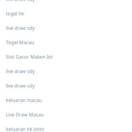
togel hk
live draw sdy
Togel Macau
Slot Gacor Malam Ini
live draw sdy
live draw sdy
keluaran macau
Live Draw Macau
keluaran hk lotto