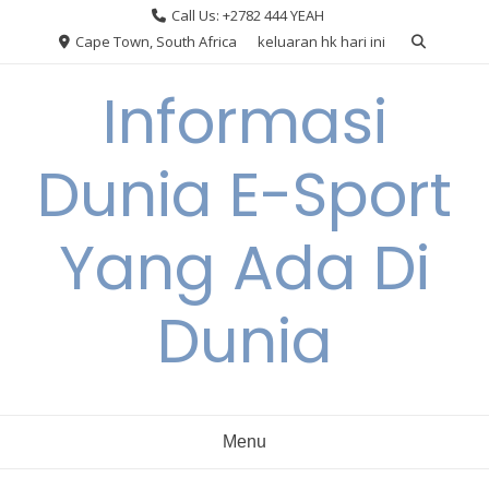
Skip
Call Us: +2782 444 YEAH
to
Cape Town, South Africa
keluaran hk hari ini
content
Informasi
Dunia E-Sport
Yang Ada Di
Dunia
Menu