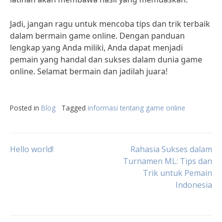
Jadi, jangan ragu untuk mencoba tips dan trik terbaik
dalam bermain game online. Dengan panduan
lengkap yang Anda miliki, Anda dapat menjadi
pemain yang handal dan sukses dalam dunia game
online. Selamat bermain dan jadilah juara!
Posted in
Blog
Tagged
informasi tentang game online
Post
Hello world!
Rahasia Sukses dalam
Turnamen ML: Tips dan
Trik untuk Pemain
navigation
Indonesia