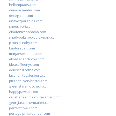
hellonquads.com
diarioanimales.com
decogaleri.com
unavozparadios.com
shoes-vert.com
elbotanicopanama.com
shadyoaksrockportrvpark.com
jccoinlaundry.com
kautorepair.com
marjaeswinebar.com
elmazatlanclinton.com
ideacoffeenyc.com
odieschillicothe.com
lacantinitagalesburg.com
pizzadeliverybristol.com
greenstarsmogcheck.com
happypawspl.com
callahansautoservicecenter.com
georgiascornermarket.com
perfectfit24-7.com
portugalprivatedriver.com