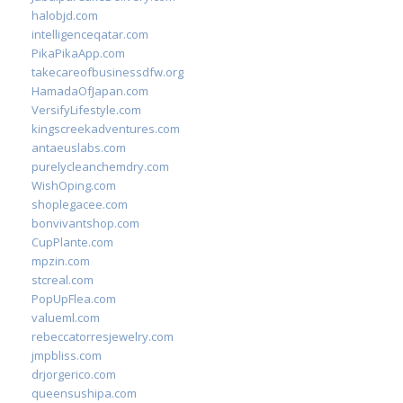
halobjd.com
intelligenceqatar.com
PikaPikaApp.com
takecareofbusinessdfw.org
HamadaOfJapan.com
VersifyLifestyle.com
kingscreekadventures.com
antaeuslabs.com
purelycleanchemdry.com
WishOping.com
shoplegacee.com
bonvivantshop.com
CupPlante.com
mpzin.com
stcreal.com
PopUpFlea.com
valueml.com
rebeccatorresjewelry.com
jmpbliss.com
drjorgerico.com
queensushipa.com