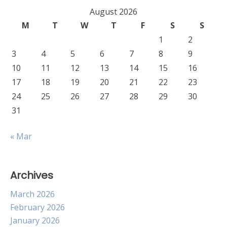
August 2026
M
T
W
T
F
S
S
1
2
3
4
5
6
7
8
9
10
11
12
13
14
15
16
17
18
19
20
21
22
23
24
25
26
27
28
29
30
31
« Mar
Archives
March 2026
February 2026
January 2026