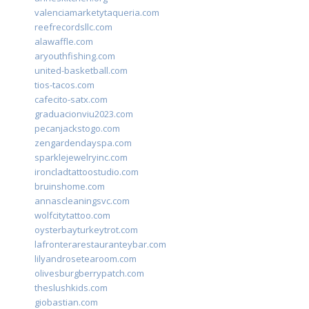
valenciamarketytaqueria.com
reefrecordsllc.com
alawaffle.com
aryouthfishing.com
united-basketball.com
tios-tacos.com
cafecito-satx.com
graduacionviu2023.com
pecanjackstogo.com
zengardendayspa.com
sparklejewelryinc.com
ironcladtattoostudio.com
bruinshome.com
annascleaningsvc.com
wolfcitytattoo.com
oysterbayturkeytrot.com
lafronterarestauranteybar.com
lilyandrosetearoom.com
olivesburgberrypatch.com
theslushkids.com
giobastian.com