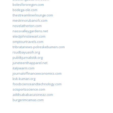
bolesfororegon.com
bodega-ole.com
thestreamlinerlounge.com
mestrinorubanofc.com
novelatherton.com
nassvalleygardens.net
electjohnstewart.com
omptourtravels.com
tribratanews-polreskebumen.com
rsudbayuasih.org
publikjurnalistik.org
juneteenthapparel.net
italywarm.com
journaloffinanceeconomics.com
kvk-kumari.org
foodscienceandtechnology.com
scisportsscience.com
addisababacuisineaz.com
burgerimcamas.com