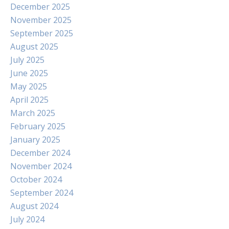
December 2025
November 2025
September 2025
August 2025
July 2025
June 2025
May 2025
April 2025
March 2025
February 2025
January 2025
December 2024
November 2024
October 2024
September 2024
August 2024
July 2024