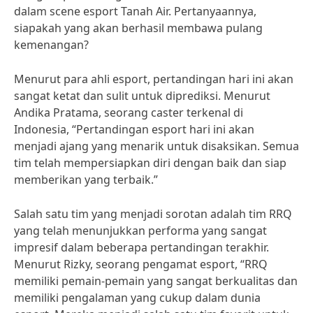
dalam scene esport Tanah Air. Pertanyaannya,
siapakah yang akan berhasil membawa pulang
kemenangan?
Menurut para ahli esport, pertandingan hari ini akan
sangat ketat dan sulit untuk diprediksi. Menurut
Andika Pratama, seorang caster terkenal di
Indonesia, “Pertandingan esport hari ini akan
menjadi ajang yang menarik untuk disaksikan. Semua
tim telah mempersiapkan diri dengan baik dan siap
memberikan yang terbaik.”
Salah satu tim yang menjadi sorotan adalah tim RRQ
yang telah menunjukkan performa yang sangat
impresif dalam beberapa pertandingan terakhir.
Menurut Rizky, seorang pengamat esport, “RRQ
memiliki pemain-pemain yang sangat berkualitas dan
memiliki pengalaman yang cukup dalam dunia