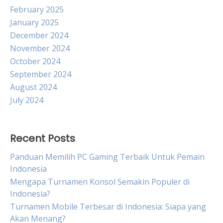
February 2025
January 2025
December 2024
November 2024
October 2024
September 2024
August 2024
July 2024
Recent Posts
Panduan Memilih PC Gaming Terbaik Untuk Pemain
Indonesia
Mengapa Turnamen Konsol Semakin Populer di
Indonesia?
Turnamen Mobile Terbesar di Indonesia: Siapa yang
Akan Menang?