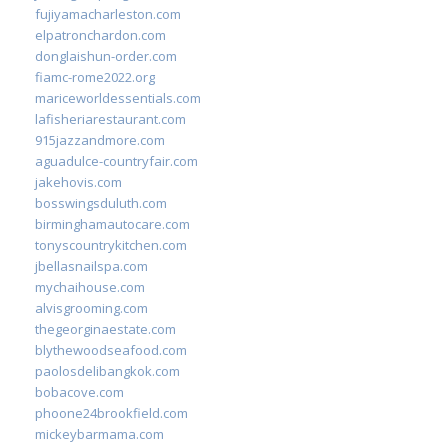
fujiyamacharleston.com
elpatronchardon.com
donglaishun-order.com
fiamc-rome2022.org
mariceworldessentials.com
lafisheriarestaurant.com
915jazzandmore.com
aguadulce-countryfair.com
jakehovis.com
bosswingsduluth.com
birminghamautocare.com
tonyscountrykitchen.com
jbellasnailspa.com
mychaihouse.com
alvisgrooming.com
thegeorginaestate.com
blythewoodseafood.com
paolosdelibangkok.com
bobacove.com
phoone24brookfield.com
mickeybarmama.com