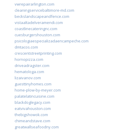
vwrepairarlington.com
cleaningservicebaltimore-md.com
beckslandscapeandfence.com
vistaaltadelveramendi.com
coastlinecateringnc.com
cuesburgershouston.com
psicologiaespecializadaencampeche.com
dmtacos.com
crescentstreetprinting.com
hornopizza.com
driveadragster.com
hematologa.com
lizaivanov.com
guesttinyhomes.com
home-plow-by-meyer.com
palatelatincuisine.com
blackdoglegacy.com
eatvivahouston.com
thebigshowok.com
chimeandstave.com
greatwallseafoodny.com