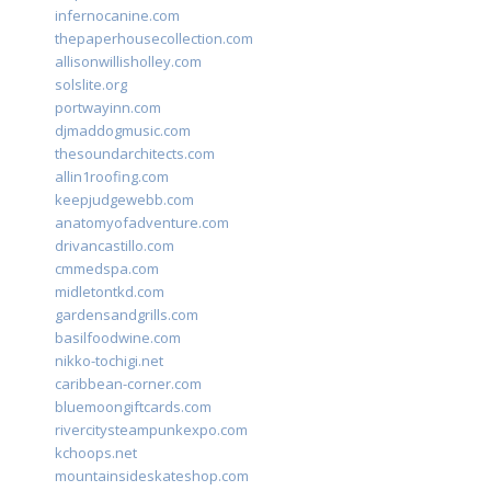
infernocanine.com
thepaperhousecollection.com
allisonwillisholley.com
solslite.org
portwayinn.com
djmaddogmusic.com
thesoundarchitects.com
allin1roofing.com
keepjudgewebb.com
anatomyofadventure.com
drivancastillo.com
cmmedspa.com
midletontkd.com
gardensandgrills.com
basilfoodwine.com
nikko-tochigi.net
caribbean-corner.com
bluemoongiftcards.com
rivercitysteampunkexpo.com
kchoops.net
mountainsideskateshop.com