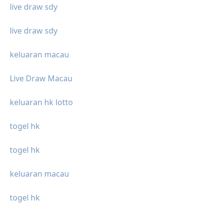
live draw sdy
live draw sdy
keluaran macau
Live Draw Macau
keluaran hk lotto
togel hk
togel hk
keluaran macau
togel hk