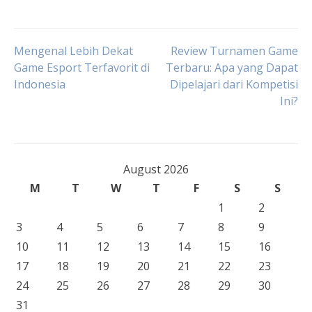
Post
Mengenal Lebih Dekat
Review Turnamen Game
Game Esport Terfavorit di
Terbaru: Apa yang Dapat
Indonesia
Dipelajari dari Kompetisi
navigation
Ini?
August 2026
M
T
W
T
F
S
S
1
2
3
4
5
6
7
8
9
10
11
12
13
14
15
16
17
18
19
20
21
22
23
24
25
26
27
28
29
30
31