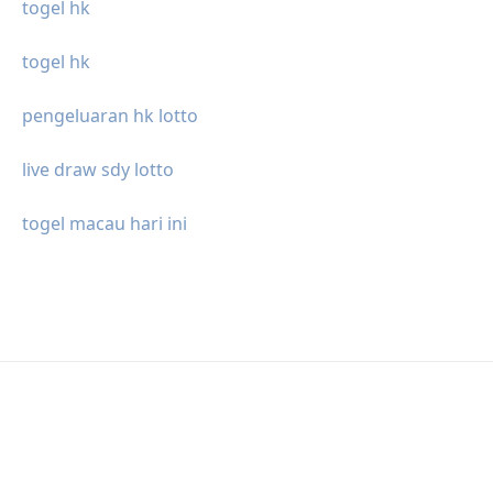
togel hk
togel hk
pengeluaran hk lotto
live draw sdy lotto
togel macau hari ini