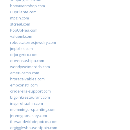
bonvivantshop.com
CupPlante.com
mpzin.com
stcreal.com
PopUpFlea.com
valueml.com
rebeccatorresjewelry.com
jmpbliss.com
drjorgerico.com
queensushipa.com
wendyweimerdds.com
ameri-camp.com
hrsreceivables.com
empconst1.com
cinderella-support.com
bigpinkrestaurant.com
inspirehuahin.com
memmingerspainting.com
jeremypbeasley.com
thesandwichdepotcos.com
drgiggleshouseofpain.com