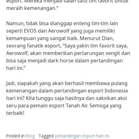
esport. Mereka menjadi salah satu tim favorit untuk
meraih kemenangan.”
Namun, tidak bisa dianggap enteng tim-tim lain
seperti EVOS dan Aerowolf yang juga memiliki
kemampuan yang sangat baik. Menurut Dian,
seorang fanatik esport, “Saya yakin tim favorit saya,
Aerowolf, akan memberikan pertarungan sengit dan
bisa saja menjadi dark horse dalam pertandingan
hari ini.”
Jadi, siapakah yang akan berhasil membawa pulang
kemenangan dalam pertandingan esport Indonesia
hari ini? Kita tunggu saja hasilnya dan saksikan aksi
seru para pemain esport Tanah Air. Semoga yang
terbaik!
Posted in
Blog
Tagged
pertandingan esport hari ini