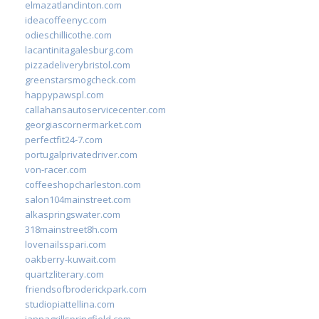
elmazatlanclinton.com
ideacoffeenyc.com
odieschillicothe.com
lacantinitagalesburg.com
pizzadeliverybristol.com
greenstarsmogcheck.com
happypawspl.com
callahansautoservicecenter.com
georgiascornermarket.com
perfectfit24-7.com
portugalprivatedriver.com
von-racer.com
coffeeshopcharleston.com
salon104mainstreet.com
alkaspringswater.com
318mainstreet8h.com
lovenailsspari.com
oakberry-kuwait.com
quartzliterary.com
friendsofbroderickpark.com
studiopiattellina.com
jannagrillspringfield.com