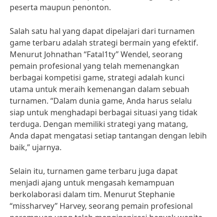
peserta maupun penonton.
Salah satu hal yang dapat dipelajari dari turnamen
game terbaru adalah strategi bermain yang efektif.
Menurut Johnathan “Fatal1ty” Wendel, seorang
pemain profesional yang telah memenangkan
berbagai kompetisi game, strategi adalah kunci
utama untuk meraih kemenangan dalam sebuah
turnamen. “Dalam dunia game, Anda harus selalu
siap untuk menghadapi berbagai situasi yang tidak
terduga. Dengan memiliki strategi yang matang,
Anda dapat mengatasi setiap tantangan dengan lebih
baik,” ujarnya.
Selain itu, turnamen game terbaru juga dapat
menjadi ajang untuk mengasah kemampuan
berkolaborasi dalam tim. Menurut Stephanie
“missharvey” Harvey, seorang pemain profesional