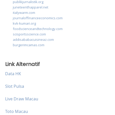
publikjurnalistik.org
juneteenthapparel.net
italywarm.com
journaloffinanceeconomics.com
kvk-kumari.org
foodscienceandtechnology.com
scisportsscience.com
addisababacuisineaz.com
burgerimcamas.com
Link Alternatif
Data HK
Slot Pulsa
Live Draw Macau
Toto Macau