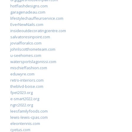
hotflashdesigns.com
garagenadeau.com
lifestylechauffeurservice.com
EverNewNails.com
insideoutdecoratingcentre.com
salvatoresinpoint.com
jovialfloralco.com
johnlscotthometeam.com
u-seehomes.com
watersportslagonissi.com
mischieffashion.com
eduwyre.com
retro-interiors.com
theblvd-boise.com
fpet2023.org
e-smart2022.org
ngrc2022.org
leesfamilyfoods.com
lewis-lewis-cpas.com
eleontennis.com
cyetus.com