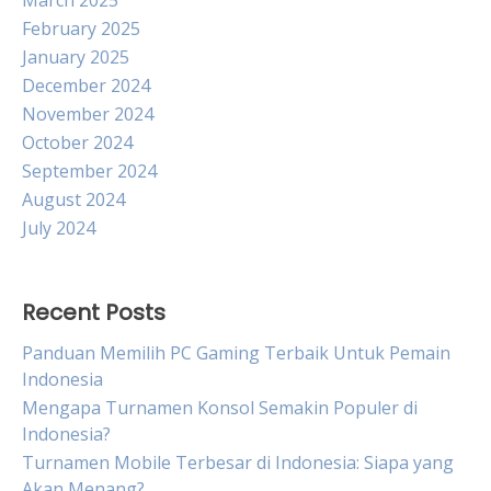
March 2025
February 2025
January 2025
December 2024
November 2024
October 2024
September 2024
August 2024
July 2024
Recent Posts
Panduan Memilih PC Gaming Terbaik Untuk Pemain
Indonesia
Mengapa Turnamen Konsol Semakin Populer di
Indonesia?
Turnamen Mobile Terbesar di Indonesia: Siapa yang
Akan Menang?