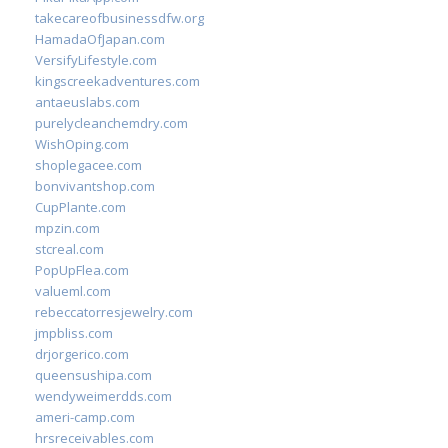
takecareofbusinessdfw.org
HamadaOfJapan.com
VersifyLifestyle.com
kingscreekadventures.com
antaeuslabs.com
purelycleanchemdry.com
WishOping.com
shoplegacee.com
bonvivantshop.com
CupPlante.com
mpzin.com
stcreal.com
PopUpFlea.com
valueml.com
rebeccatorresjewelry.com
jmpbliss.com
drjorgerico.com
queensushipa.com
wendyweimerdds.com
ameri-camp.com
hrsreceivables.com