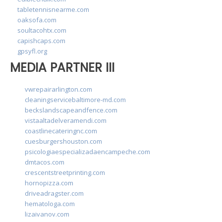
tabletennisnearme.com
oaksofa.com
soultacohtx.com
capishcaps.com
gpsyfl.org
MEDIA PARTNER III
vwrepairarlington.com
cleaningservicebaltimore-md.com
beckslandscapeandfence.com
vistaaltadelveramendi.com
coastlinecateringnc.com
cuesburgershouston.com
psicologiaespecializadaencampeche.com
dmtacos.com
crescentstreetprinting.com
hornopizza.com
driveadragster.com
hematologa.com
lizaivanov.com