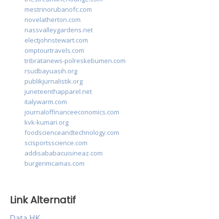
mestrinorubanofc.com
novelatherton.com
nassvalleygardens.net
electjohnstewart.com
omptourtravels.com
tribratanews-polreskebumen.com
rsudbayuasih.org
publikjurnalistik.org
juneteenthapparel.net
italywarm.com
journaloffinanceeconomics.com
kvk-kumari.org
foodscienceandtechnology.com
scisportsscience.com
addisababacuisineaz.com
burgerimcamas.com
Link Alternatif
Data HK