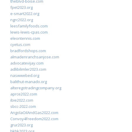
theblvd-boise.com
fpet2023.org
e-smart2022.org
ngrc2022.org
leesfamilyfoods.com
lewis-lewis-cpas.com
eleontennis.com
cyetus.com
bradfordshops.com
almadenranchsanjose.com
advocatevijay.com
adlibilimler2023.com
naswwebed.org
balithut-manado.org
alteregotradingcompany.org
aprce2022.com
ibie2022.com
sbcc-2022.com
AngolaOilAndGas2022.com
Convoy4Freedom2022.com
grur2023.org
hkhk2023.org