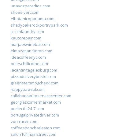
unavozparadios.com
shoes-vert.com
elbotanicopanama.com
shadyoaksrockportrvpark.com
jccoinlaundry.com
kautorepair.com
marjaeswinebar.com
elmazatlanclinton.com
ideacoffeenyc.com
odieschillicothe.com
lacantinitagalesburg.com
pizzadeliverybristol.com
greenstarsmogcheck.com
happypawspl.com
callahansautoservicecenter.com
georgiascornermarket.com
perfectfit24-7.com
portugalprivatedriver.com
von-racer.com
coffeeshopcharleston.com
salon104mainstreet.com