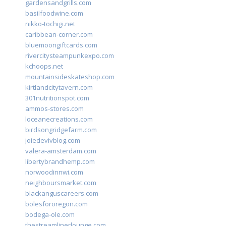
gardensandgrills.com
basilfoodwine.com
nikko-tochigi.net
caribbean-corner.com
bluemoongiftcards.com
rivercitysteampunkexpo.com
kchoops.net
mountainsideskateshop.com
kirtlandcitytavern.com
301nutritionspot.com
ammos-stores.com
loceanecreations.com
birdsongridgefarm.com
joiedevivblog.com
valera-amsterdam.com
libertybrandhemp.com
norwoodinnwi.com
neighboursmarket.com
blackanguscareers.com
bolesfororegon.com
bodega-ole.com
thestreamlinerlounge.com