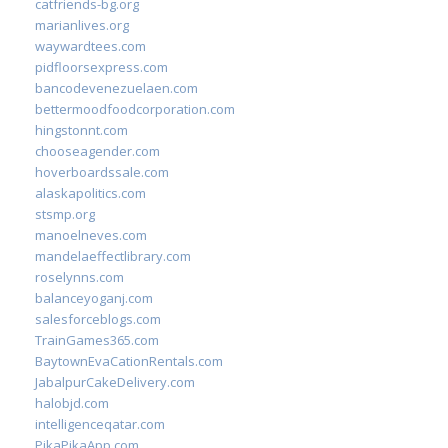
catfriends-bg.org
marianlives.org
waywardtees.com
pidfloorsexpress.com
bancodevenezuelaen.com
bettermoodfoodcorporation.com
hingstonnt.com
chooseagender.com
hoverboardssale.com
alaskapolitics.com
stsmp.org
manoelneves.com
mandelaeffectlibrary.com
roselynns.com
balanceyoganj.com
salesforceblogs.com
TrainGames365.com
BaytownEvaCationRentals.com
JabalpurCakeDelivery.com
halobjd.com
intelligenceqatar.com
PikaPikaApp.com