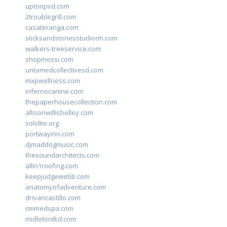
uptonpvd.com
2troublegrill.com
casateranga.com
sticksandstonesstudiooh.com
walkers-treeservice.com
shopmossi.com
untamedcollectivesd.com
mxpwellness.com
infernocanine.com
thepaperhousecollection.com
allisonwillisholley.com
solslite.org
portwayinn.com
djmaddogmusic.com
thesoundarchitects.com
allin1roofing.com
keepjudgewebb.com
anatomyofadventure.com
drivancastillo.com
cmmedspa.com
midletontkd.com