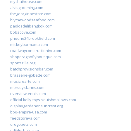
mychaihouse.com
alvisgrooming.com
thegeorginaestate.com
blythewoodseafood.com
paolosdelibangkok.com
bobacove.com
phoone24brookfield.com
mickeybarmama.com
roadwayconstructioninc.com
shopdragonflyboutique.com
sportszilla.org
batchprovisionsbar.com
brasserie-gobette.com
musicrearte.com
morseysfarms.com
riverviewtennis.com
official-kelly-toys-squishmallows.com
displaygardenonsuncrest.org
bbq-empire-usa.com
feedstoreva.com
drogopets.com
ediblechalk.com