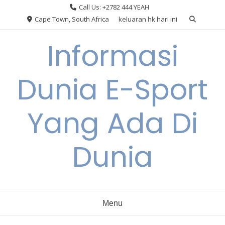
Skip
Call Us: +2782 444 YEAH
to
Cape Town, South Africa
keluaran hk hari ini
content
Informasi
Dunia E-Sport
Yang Ada Di
Dunia
Menu