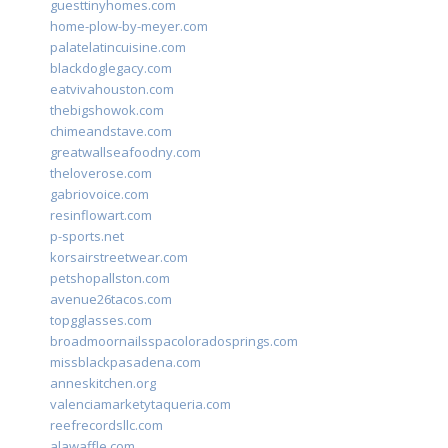
guesttinyhomes.com
home-plow-by-meyer.com
palatelatincuisine.com
blackdoglegacy.com
eatvivahouston.com
thebigshowok.com
chimeandstave.com
greatwallseafoodny.com
theloverose.com
gabriovoice.com
resinflowart.com
p-sports.net
korsairstreetwear.com
petshopallston.com
avenue26tacos.com
topgglasses.com
broadmoornailsspacoloradosprings.com
missblackpasadena.com
anneskitchen.org
valenciamarketytaqueria.com
reefrecordsllc.com
alawaffle.com