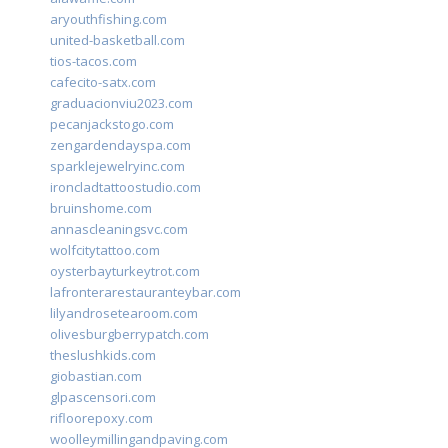
aryouthfishing.com
united-basketball.com
tios-tacos.com
cafecito-satx.com
graduacionviu2023.com
pecanjackstogo.com
zengardendayspa.com
sparklejewelryinc.com
ironcladtattoostudio.com
bruinshome.com
annascleaningsvc.com
wolfcitytattoo.com
oysterbayturkeytrot.com
lafronterarestauranteybar.com
lilyandrosetearoom.com
olivesburgberrypatch.com
theslushkids.com
giobastian.com
glpascensori.com
rifloorepoxy.com
woolleymillingandpaving.com