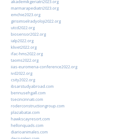
akademikgeriatri2023.org
marmarapediatri2023.org
emchie2023.org
girisimselradyoloji2022.org
utcd2022.org
biosensor2022.org
ialp2022.org
klivet2022.org
ifac-hms2022.org
taoms2022.org
iias-euromena-conference2022.org
ivd2022.org
csity2022.org
ibsarstudyabroad.com
bennusehgall.com
tsecincinnati.com
roderconstructiongroup.com
plazabatai.com
hawkscayresort.com
hellonquads.com
diarioanimales.com
decogaleri.com