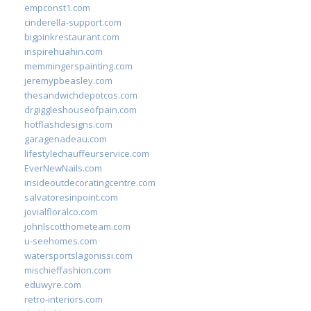
empconst1.com
cinderella-support.com
bigpinkrestaurant.com
inspirehuahin.com
memmingerspainting.com
jeremypbeasley.com
thesandwichdepotcos.com
drgiggleshouseofpain.com
hotflashdesigns.com
garagenadeau.com
lifestylechauffeurservice.com
EverNewNails.com
insideoutdecoratingcentre.com
salvatoresinpoint.com
jovialfloralco.com
johnlscotthometeam.com
u-seehomes.com
watersportslagonissi.com
mischieffashion.com
eduwyre.com
retro-interiors.com