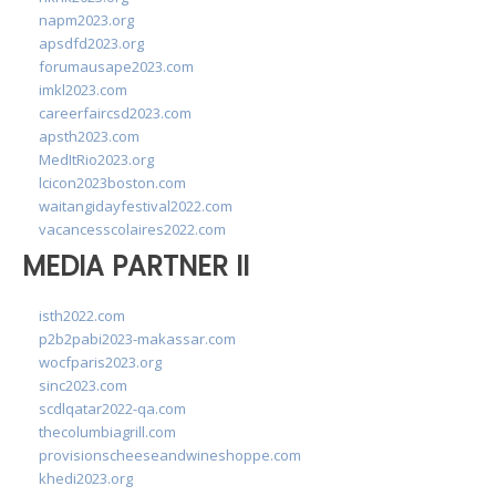
napm2023.org
apsdfd2023.org
forumausape2023.com
imkl2023.com
careerfaircsd2023.com
apsth2023.com
MedItRio2023.org
lcicon2023boston.com
waitangidayfestival2022.com
vacancesscolaires2022.com
MEDIA PARTNER II
isth2022.com
p2b2pabi2023-makassar.com
wocfparis2023.org
sinc2023.com
scdlqatar2022-qa.com
thecolumbiagrill.com
provisionscheeseandwineshoppe.com
khedi2023.org