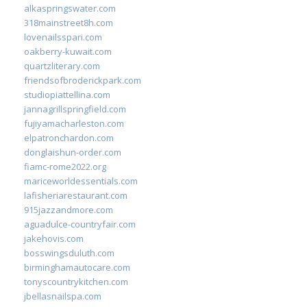
alkaspringswater.com
318mainstreet8h.com
lovenailsspari.com
oakberry-kuwait.com
quartzliterary.com
friendsofbroderickpark.com
studiopiattellina.com
jannagrillspringfield.com
fujiyamacharleston.com
elpatronchardon.com
donglaishun-order.com
fiamc-rome2022.org
mariceworldessentials.com
lafisheriarestaurant.com
915jazzandmore.com
aguadulce-countryfair.com
jakehovis.com
bosswingsduluth.com
birminghamautocare.com
tonyscountrykitchen.com
jbellasnailspa.com