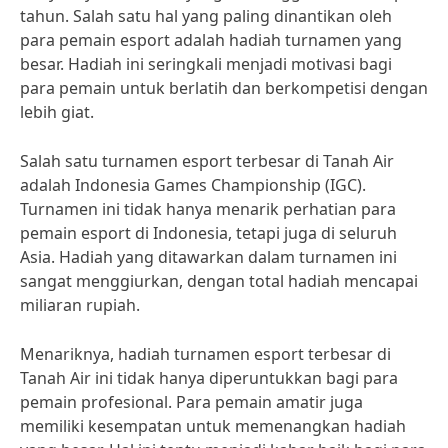
tahun. Salah satu hal yang paling dinantikan oleh
para pemain esport adalah hadiah turnamen yang
besar. Hadiah ini seringkali menjadi motivasi bagi
para pemain untuk berlatih dan berkompetisi dengan
lebih giat.
Salah satu turnamen esport terbesar di Tanah Air
adalah Indonesia Games Championship (IGC).
Turnamen ini tidak hanya menarik perhatian para
pemain esport di Indonesia, tetapi juga di seluruh
Asia. Hadiah yang ditawarkan dalam turnamen ini
sangat menggiurkan, dengan total hadiah mencapai
miliaran rupiah.
Menariknya, hadiah turnamen esport terbesar di
Tanah Air ini tidak hanya diperuntukkan bagi para
pemain profesional. Para pemain amatir juga
memiliki kesempatan untuk memenangkan hadiah