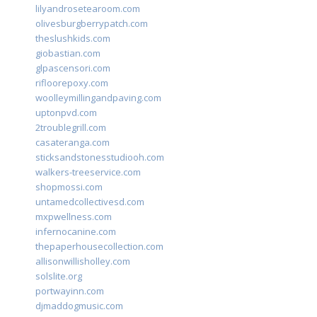
lilyandrosetearoom.com
olivesburgberrypatch.com
theslushkids.com
giobastian.com
glpascensori.com
rifloorepoxy.com
woolleymillingandpaving.com
uptonpvd.com
2troublegrill.com
casateranga.com
sticksandstonesstudiooh.com
walkers-treeservice.com
shopmossi.com
untamedcollectivesd.com
mxpwellness.com
infernocanine.com
thepaperhousecollection.com
allisonwillisholley.com
solslite.org
portwayinn.com
djmaddogmusic.com