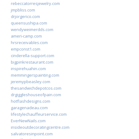
rebeccatorresjewelry.com
jmpbliss.com
drjorgerico.com
queensushipa.com
wendyweimerdds.com
ameri-camp.com
hrsreceivables.com
empconst1.com
cinderella-support.com
bigpinkrestaurant.com
inspirehuahin.com
memmingerspainting.com
jeremypbeasley.com
thesandwichdepotcos.com
drgiggleshouseofpain.com
hotflashdesigns.com
garagenadeau.com
lifestylechauffeurservice.com
EverNewNails.com
insideoutdecoratingcentre.com
salvatoresinpoint.com