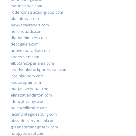
tsecincinnati.com
roderconstructiongroup.com
plazabatai.com
hawkscayresort.com
hellonquads.com
diarioanimales.com
decogaleri.com
unavozparadios.com
shoes-vert.com
elbotanicopanama.com
shadyoaksrockportrvpark.com
jccoinlaundry.com
kautorepair.com
marjaeswinebar.com
elmazatlanclinton.com
ideacoffeenyc.com
odieschillicothe.com
lacantinitagalesburg.com
pizzadeliverybristol.com
greenstarsmogcheck.com
happypawspl.com