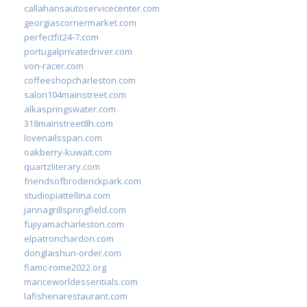
callahansautoservicecenter.com
georgiascornermarket.com
perfectfit24-7.com
portugalprivatedriver.com
von-racer.com
coffeeshopcharleston.com
salon104mainstreet.com
alkaspringswater.com
318mainstreet8h.com
lovenailsspari.com
oakberry-kuwait.com
quartzliterary.com
friendsofbroderickpark.com
studiopiattellina.com
jannagrillspringfield.com
fujiyamacharleston.com
elpatronchardon.com
donglaishun-order.com
fiamc-rome2022.org
mariceworldessentials.com
lafisheriarestaurant.com