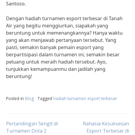
Santoso.
Dengan hadiah turnamen esport terbesar di Tanah
Air yang begitu menggiurkan, siapakah yang
beruntung untuk memenangkannya? Hanya waktu
yang akan menjawab pertanyaan tersebut. Yang
pasti, semakin banyak pemain esport yang
berpartisipasi dalam turnamen ini, semakin besar
peluang untuk meraih hadiah tersebut. Ayo,
tunjukkan kemampuanmu dan jadilah yang
beruntung!
Posted in
Blog
Tagged
hadiah turnamen esport terbesar
Post
Pertandingan Sengit di
Rahasia Kesuksesan
Turnamen Dota 2
Esport Terbesar di