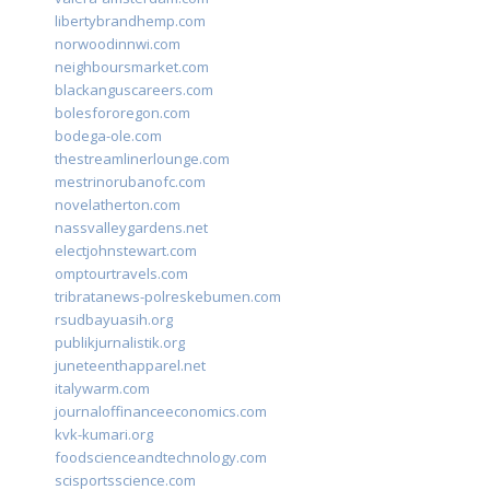
libertybrandhemp.com
norwoodinnwi.com
neighboursmarket.com
blackanguscareers.com
bolesfororegon.com
bodega-ole.com
thestreamlinerlounge.com
mestrinorubanofc.com
novelatherton.com
nassvalleygardens.net
electjohnstewart.com
omptourtravels.com
tribratanews-polreskebumen.com
rsudbayuasih.org
publikjurnalistik.org
juneteenthapparel.net
italywarm.com
journaloffinanceeconomics.com
kvk-kumari.org
foodscienceandtechnology.com
scisportsscience.com