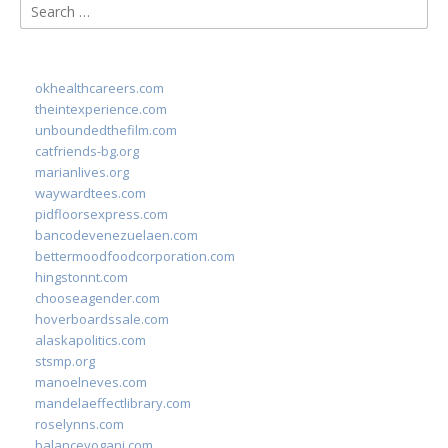
Search
for:
okhealthcareers.com
theintexperience.com
unboundedthefilm.com
catfriends-bg.org
marianlives.org
waywardtees.com
pidfloorsexpress.com
bancodevenezuelaen.com
bettermoodfoodcorporation.com
hingstonnt.com
chooseagender.com
hoverboardssale.com
alaskapolitics.com
stsmp.org
manoelneves.com
mandelaeffectlibrary.com
roselynns.com
balanceyoganj.com