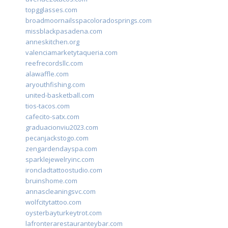
topgglasses.com
broadmoornailsspacoloradosprings.com
missblackpasadena.com
anneskitchen.org
valenciamarketytaqueria.com
reefrecordsllc.com
alawaffle.com
aryouthfishing.com
united-basketball.com
tios-tacos.com
cafecito-satx.com
graduacionviu2023.com
pecanjackstogo.com
zengardendayspa.com
sparklejewelryinc.com
ironcladtattoostudio.com
bruinshome.com
annascleaningsvc.com
wolfcitytattoo.com
oysterbayturkeytrot.com
lafronterarestauranteybar.com