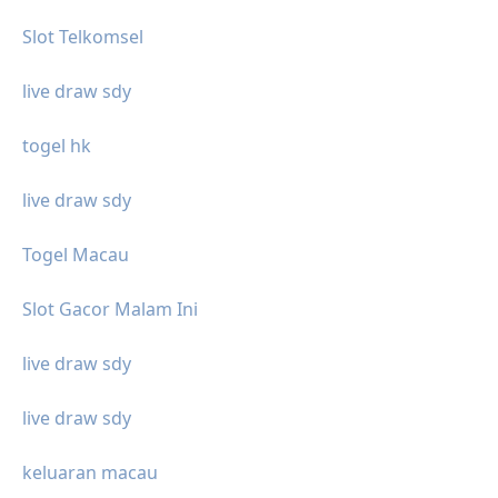
Slot Telkomsel
live draw sdy
togel hk
live draw sdy
Togel Macau
Slot Gacor Malam Ini
live draw sdy
live draw sdy
keluaran macau