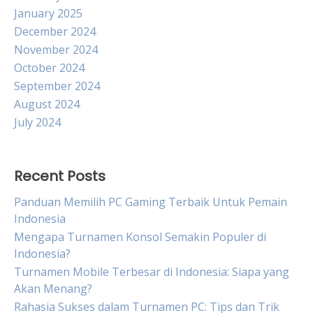
January 2025
December 2024
November 2024
October 2024
September 2024
August 2024
July 2024
Recent Posts
Panduan Memilih PC Gaming Terbaik Untuk Pemain
Indonesia
Mengapa Turnamen Konsol Semakin Populer di
Indonesia?
Turnamen Mobile Terbesar di Indonesia: Siapa yang
Akan Menang?
Rahasia Sukses dalam Turnamen PC: Tips dan Trik