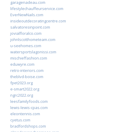
garagenadeau.com
lifestylechauffeurservice.com
EverNewNails.com
insideoutdecoratingcentre.com
salvatoresinpoint.com
jovialfloralco.com
johnlscotthometeam.com
u-seehomes.com
watersportslagonissi.com
mischieffashion.com
eduwyre.com
retro-interiors.com
theblvd-boise.com
fpet2023.org
e-smart2022.org
ngrc2022.org
leesfamilyfoods.com
lewis-lewis-cpas.com
eleontennis.com
cyetus.com
bradfordshops.com