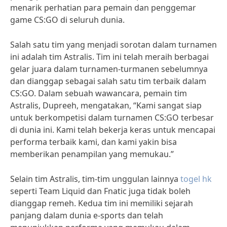
menarik perhatian para pemain dan penggemar
game CS:GO di seluruh dunia.
Salah satu tim yang menjadi sorotan dalam turnamen
ini adalah tim Astralis. Tim ini telah meraih berbagai
gelar juara dalam turnamen-turmanen sebelumnya
dan dianggap sebagai salah satu tim terbaik dalam
CS:GO. Dalam sebuah wawancara, pemain tim
Astralis, Dupreeh, mengatakan, “Kami sangat siap
untuk berkompetisi dalam turnamen CS:GO terbesar
di dunia ini. Kami telah bekerja keras untuk mencapai
performa terbaik kami, dan kami yakin bisa
memberikan penampilan yang memukau.”
Selain tim Astralis, tim-tim unggulan lainnya
togel hk
seperti Team Liquid dan Fnatic juga tidak boleh
dianggap remeh. Kedua tim ini memiliki sejarah
panjang dalam dunia e-sports dan telah