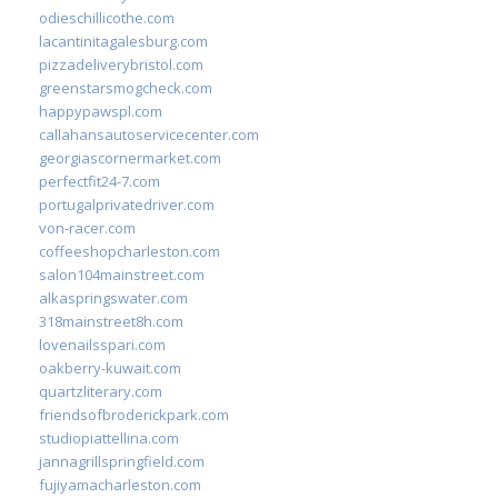
odieschillicothe.com
lacantinitagalesburg.com
pizzadeliverybristol.com
greenstarsmogcheck.com
happypawspl.com
callahansautoservicecenter.com
georgiascornermarket.com
perfectfit24-7.com
portugalprivatedriver.com
von-racer.com
coffeeshopcharleston.com
salon104mainstreet.com
alkaspringswater.com
318mainstreet8h.com
lovenailsspari.com
oakberry-kuwait.com
quartzliterary.com
friendsofbroderickpark.com
studiopiattellina.com
jannagrillspringfield.com
fujiyamacharleston.com