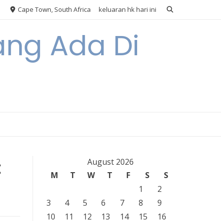
Cape Town, South Africa
keluaran hk hari ini
ang Ada Di
:
August 2026
M
T
W
T
F
S
S
1
2
3
4
5
6
7
8
9
10
11
12
13
14
15
16