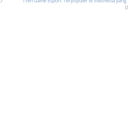
O
Tren Game Esport Terpopuler di Indonesia yang
D