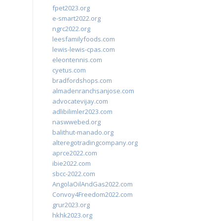
fpet2023.org
e-smart2022.org
ngrc2022.org
leesfamilyfoods.com
lewis-lewis-cpas.com
eleontennis.com
cyetus.com
bradfordshops.com
almadenranchsanjose.com
advocatevijay.com
adlibilimler2023.com
naswwebed.org
balithut-manado.org
alteregotradingcompany.org
aprce2022.com
ibie2022.com
sbcc-2022.com
AngolaOilAndGas2022.com
Convoy4Freedom2022.com
grur2023.org
hkhk2023.org