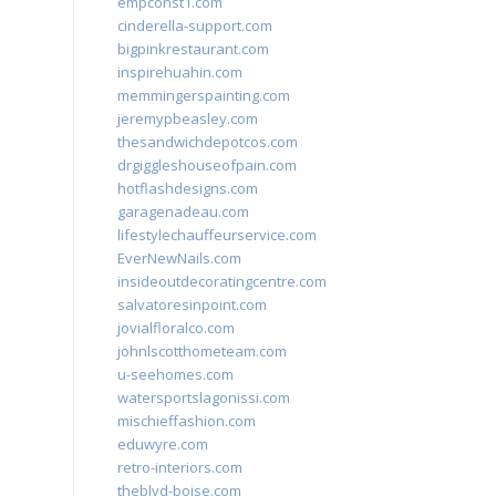
empconst1.com
cinderella-support.com
bigpinkrestaurant.com
inspirehuahin.com
memmingerspainting.com
jeremypbeasley.com
thesandwichdepotcos.com
drgiggleshouseofpain.com
hotflashdesigns.com
garagenadeau.com
lifestylechauffeurservice.com
EverNewNails.com
insideoutdecoratingcentre.com
salvatoresinpoint.com
jovialfloralco.com
johnlscotthometeam.com
u-seehomes.com
watersportslagonissi.com
mischieffashion.com
eduwyre.com
retro-interiors.com
theblvd-boise.com