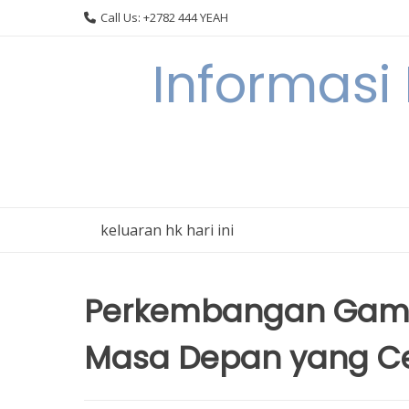
Skip
Call Us: +2782 444 YEAH
to
content
Informasi
keluaran hk hari ini
Perkembangan Game 
Masa Depan yang C