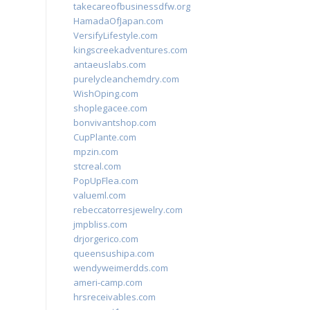
takecareofbusinessdfw.org
HamadaOfJapan.com
VersifyLifestyle.com
kingscreekadventures.com
antaeuslabs.com
purelycleanchemdry.com
WishOping.com
shoplegacee.com
bonvivantshop.com
CupPlante.com
mpzin.com
stcreal.com
PopUpFlea.com
valueml.com
rebeccatorresjewelry.com
jmpbliss.com
drjorgerico.com
queensushipa.com
wendyweimerdds.com
ameri-camp.com
hrsreceivables.com