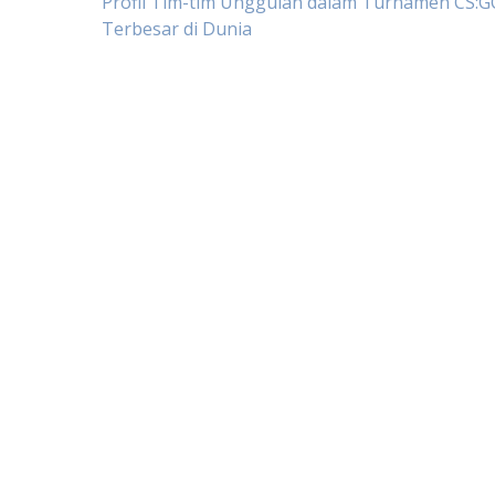
Post
Profil Tim-tim Unggulan dalam Turnamen CS:G
Terbesar di Dunia
navigation