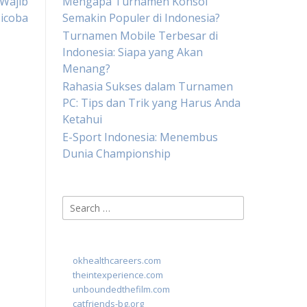
 Wajib
Mengapa Turnamen Konsol
icoba
Semakin Populer di Indonesia?
Turnamen Mobile Terbesar di
Indonesia: Siapa yang Akan
Menang?
Rahasia Sukses dalam Turnamen
PC: Tips dan Trik yang Harus Anda
Ketahui
E-Sport Indonesia: Menembus
Dunia Championship
Search
for:
okhealthcareers.com
theintexperience.com
unboundedthefilm.com
catfriends-bg.org