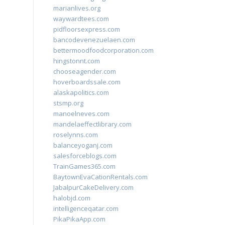
marianlives.org
waywardtees.com
pidfloorsexpress.com
bancodevenezuelaen.com
bettermoodfoodcorporation.com
hingstonnt.com
chooseagender.com
hoverboardssale.com
alaskapolitics.com
stsmp.org
manoelneves.com
mandelaeffectlibrary.com
roselynns.com
balanceyoganj.com
salesforceblogs.com
TrainGames365.com
BaytownEvaCationRentals.com
JabalpurCakeDelivery.com
halobjd.com
intelligenceqatar.com
PikaPikaApp.com