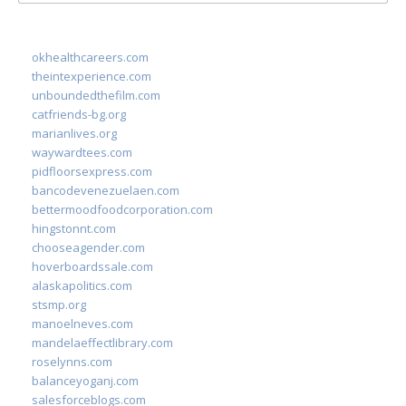
for:
okhealthcareers.com
theintexperience.com
unboundedthefilm.com
catfriends-bg.org
marianlives.org
waywardtees.com
pidfloorsexpress.com
bancodevenezuelaen.com
bettermoodfoodcorporation.com
hingstonnt.com
chooseagender.com
hoverboardssale.com
alaskapolitics.com
stsmp.org
manoelneves.com
mandelaeffectlibrary.com
roselynns.com
balanceyoganj.com
salesforceblogs.com