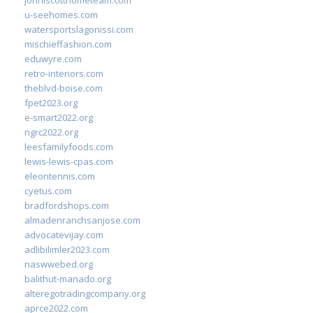
johnlscotthometeam.com
u-seehomes.com
watersportslagonissi.com
mischieffashion.com
eduwyre.com
retro-interiors.com
theblvd-boise.com
fpet2023.org
e-smart2022.org
ngrc2022.org
leesfamilyfoods.com
lewis-lewis-cpas.com
eleontennis.com
cyetus.com
bradfordshops.com
almadenranchsanjose.com
advocatevijay.com
adlibilimler2023.com
naswwebed.org
balithut-manado.org
alteregotradingcompany.org
aprce2022.com