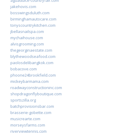
aguadulce-countryfair.com
jakehovis.com
bosswingsduluth.com
birminghamautocare.com
tonyscountrykitchen.com
jbellasnailspa.com
mychaihouse.com
alvisgrooming.com
thegeorginaestate.com
blythewoodseafood.com
paolosdelibangkok.com
bobacove.com
phoone24brookfield.com
mickeybarmama.com
roadwayconstructioninc.com
shopdragonflyboutique.com
sportszilla.org
batchprovisionsbar.com
brasserie-gobette.com
musicrearte.com
morseysfarms.com
riverviewtennis.com