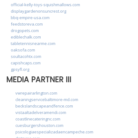
official-kelly-toys-squishmallows.com
displaygardenonsuncrest.org
bbq-empire-usa.com
feedstoreva.com
drogopets.com
ediblechalk.com
tabletennisnearme.com
oaksofa.com
soultacohtx.com
capishcaps.com
gpsyfl.org
MEDIA PARTNER III
vwrepairarlington.com
cleaningservicebaltimore-md.com
beckslandscapeandfence.com
vistaaltadelveramendi.com
coastlinecateringnc.com
cuesburgershouston.com
psicologiaespecializadaencampeche.com