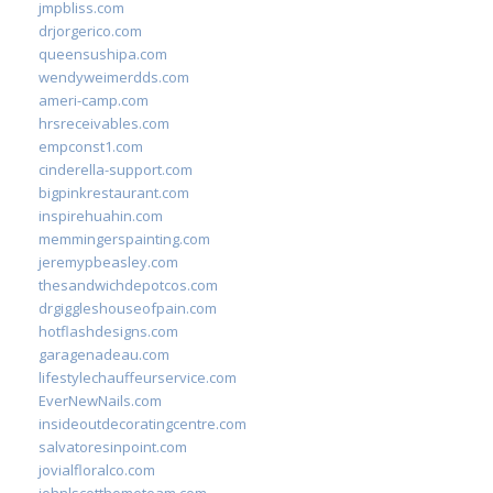
jmpbliss.com
drjorgerico.com
queensushipa.com
wendyweimerdds.com
ameri-camp.com
hrsreceivables.com
empconst1.com
cinderella-support.com
bigpinkrestaurant.com
inspirehuahin.com
memmingerspainting.com
jeremypbeasley.com
thesandwichdepotcos.com
drgiggleshouseofpain.com
hotflashdesigns.com
garagenadeau.com
lifestylechauffeurservice.com
EverNewNails.com
insideoutdecoratingcentre.com
salvatoresinpoint.com
jovialfloralco.com