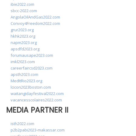
ibie2022.com
sbcc-2022.com
AngolaOilAndGas2022.com
Convoy4Freedom2022.com
grur2023.org
hkhk2023.org
napm2023.org
apsdfd2023.org
forumausape2023.com
imkl2023.com
careerfaircsd2023.com
apsth2023.com
MedItRio2023.org
lcicon2023boston.com
waitangidayfestival2022.com
vacancesscolaires2022.com
MEDIA PARTNER II
isth2022.com
p2b2pabi2023-makassar.com