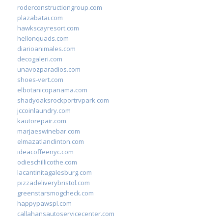
roderconstructiongroup.com
plazabatai.com
hawkscayresort.com
hellonquads.com
diarioanimales.com
decogaleri.com
unavozparadios.com
shoes-vert.com
elbotanicopanama.com
shadyoaksrockportrvpark.com
jccoinlaundry.com
kautorepair.com
marjaeswinebar.com
elmazatlanclinton.com
ideacoffeenyc.com
odieschillicothe.com
lacantinitagalesburg.com
pizzadeliverybristol.com
greenstarsmogcheck.com
happypawspl.com
callahansautoservicecenter.com