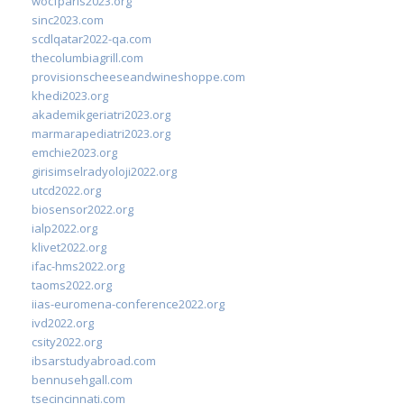
wocfparis2023.org
sinc2023.com
scdlqatar2022-qa.com
thecolumbiagrill.com
provisionscheeseandwineshoppe.com
khedi2023.org
akademikgeriatri2023.org
marmarapediatri2023.org
emchie2023.org
girisimselradyoloji2022.org
utcd2022.org
biosensor2022.org
ialp2022.org
klivet2022.org
ifac-hms2022.org
taoms2022.org
iias-euromena-conference2022.org
ivd2022.org
csity2022.org
ibsarstudyabroad.com
bennusehgall.com
tsecincinnati.com