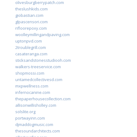
olivesburgberrypatch.com
theslushkids.com
giobastian.com
glpascensori.com
rifloorepoxy.com
woolleymillingandpaving.com
uptonpvd.com
2troublegrill.com
casateranga.com
sticksandstonesstudiooh.com
walkers-treeservice.com
shopmossi.com
untamedcollectivesd.com
mxpwellness.com
infernocanine.com
thepaperhousecollection.com
allisonwillisholley.com
solslite.org
portwayinn.com
djmaddogmusic.com
thesoundarchitects.com