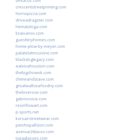
dmtacos.com
crescentstreetprinting.com
hornopizza.com
driveadragster.com
hematologa.com
lizaivanov.com
guesttinyhomes.com
home-plow-by-meyer.com
palatelatincuisine.com
blackdoglegacy.com
eatvivahouston.com
thebigshowok.com
chimeandstave.com
greatwallseafoodny.com
theloverose.com
gabriovoice.com
resinflowart.com
p-sports.net
korsairstreetwear.com
petshopallston.com
avenue26tacos.com
topgglasses.com