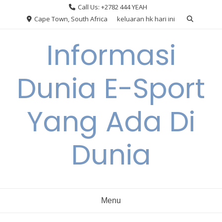
Skip
Call Us: +2782 444 YEAH
to
Cape Town, South Africa
keluaran hk hari ini
content
Informasi
Dunia E-Sport
Yang Ada Di
Dunia
Menu