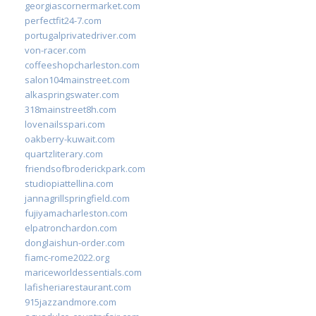
georgiascornermarket.com
perfectfit24-7.com
portugalprivatedriver.com
von-racer.com
coffeeshopcharleston.com
salon104mainstreet.com
alkaspringswater.com
318mainstreet8h.com
lovenailsspari.com
oakberry-kuwait.com
quartzliterary.com
friendsofbroderickpark.com
studiopiattellina.com
jannagrillspringfield.com
fujiyamacharleston.com
elpatronchardon.com
donglaishun-order.com
fiamc-rome2022.org
mariceworldessentials.com
lafisheriarestaurant.com
915jazzandmore.com