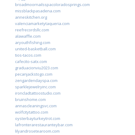
broadmoornailsspacoloradosprings.com
missblackpasadena.com
anneskitchen.org
valenciamarketytaqueria.com
reefrecordsllc.com
alawaffle.com
aryouthfishing.com
united-basketball.com
tios-tacos.com
cafecito-satx.com
graduacionviu2023.com
pecanjackstogo.com
zengardendayspa.com
sparklejewelryinc.com
ironcladtattoostudio.com
bruinshome.com
annascleaningsvc.com
wolfcitytattoo.com
oysterbayturkeytrot.com
lafronterarestauranteybar.com
lilyandrosetearoom.com