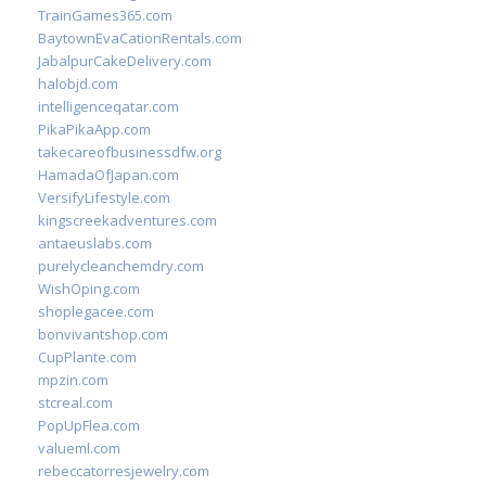
TrainGames365.com
BaytownEvaCationRentals.com
JabalpurCakeDelivery.com
halobjd.com
intelligenceqatar.com
PikaPikaApp.com
takecareofbusinessdfw.org
HamadaOfJapan.com
VersifyLifestyle.com
kingscreekadventures.com
antaeuslabs.com
purelycleanchemdry.com
WishOping.com
shoplegacee.com
bonvivantshop.com
CupPlante.com
mpzin.com
stcreal.com
PopUpFlea.com
valueml.com
rebeccatorresjewelry.com