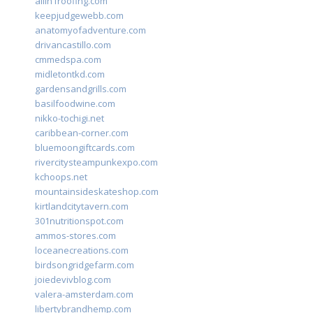
allin1roofing.com
keepjudgewebb.com
anatomyofadventure.com
drivancastillo.com
cmmedspa.com
midletontkd.com
gardensandgrills.com
basilfoodwine.com
nikko-tochigi.net
caribbean-corner.com
bluemoongiftcards.com
rivercitysteampunkexpo.com
kchoops.net
mountainsideskateshop.com
kirtlandcitytavern.com
301nutritionspot.com
ammos-stores.com
loceanecreations.com
birdsongridgefarm.com
joiedevivblog.com
valera-amsterdam.com
libertybrandhemp.com