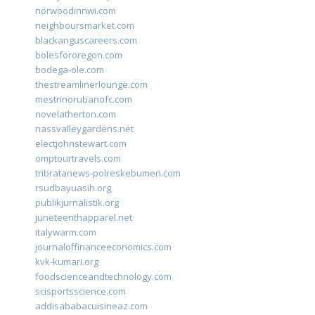
norwoodinnwi.com
neighboursmarket.com
blackanguscareers.com
bolesfororegon.com
bodega-ole.com
thestreamlinerlounge.com
mestrinorubanofc.com
novelatherton.com
nassvalleygardens.net
electjohnstewart.com
omptourtravels.com
tribratanews-polreskebumen.com
rsudbayuasih.org
publikjurnalistik.org
juneteenthapparel.net
italywarm.com
journaloffinanceeconomics.com
kvk-kumari.org
foodscienceandtechnology.com
scisportsscience.com
addisababacuisineaz.com