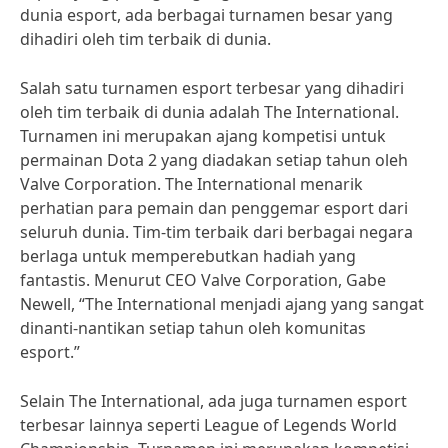
dunia esport, ada berbagai turnamen besar yang
dihadiri oleh tim terbaik di dunia.
Salah satu turnamen esport terbesar yang dihadiri
oleh tim terbaik di dunia adalah The International.
Turnamen ini merupakan ajang kompetisi untuk
permainan Dota 2 yang diadakan setiap tahun oleh
Valve Corporation. The International menarik
perhatian para pemain dan penggemar esport dari
seluruh dunia. Tim-tim terbaik dari berbagai negara
berlaga untuk memperebutkan hadiah yang
fantastis. Menurut CEO Valve Corporation, Gabe
Newell, “The International menjadi ajang yang sangat
dinanti-nantikan setiap tahun oleh komunitas
esport.”
Selain The International, ada juga turnamen esport
terbesar lainnya seperti League of Legends World