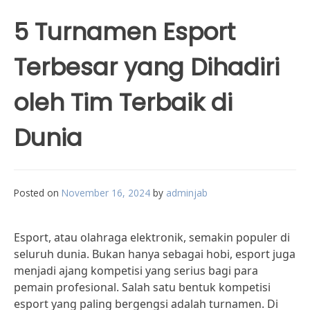
5 Turnamen Esport
Terbesar yang Dihadiri
oleh Tim Terbaik di
Dunia
Posted on
November 16, 2024
by
adminjab
Esport, atau olahraga elektronik, semakin populer di
seluruh dunia. Bukan hanya sebagai hobi, esport juga
menjadi ajang kompetisi yang serius bagi para
pemain profesional. Salah satu bentuk kompetisi
esport yang paling bergengsi adalah turnamen. Di