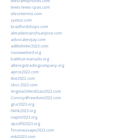
leesfamilyfoods.com
lewis-lewis-cpas.com
eleontennis.com
cyetus.com
bradfordshops.com
almadenranchsanjose.com
advocatevijay.com
adlibilimler2023.com
naswwebed.org
balithut-manado.org
alteregotradingcompany.org
aprce2022.com
ibie2022.com
sbcc-2022.com
AngolaOilAndGas2022.com
Convoy4Freedom2022.com
grur2023.org
hkhk2023.org
napm2023.org
apsdfd2023.org
forumausape2023.com
imkl2023.com