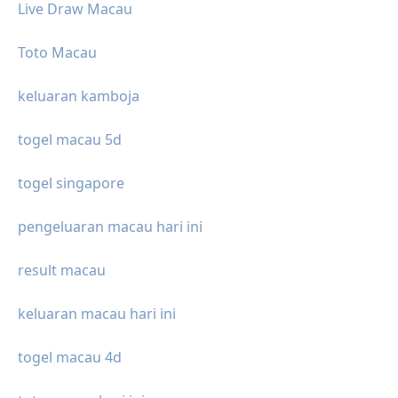
Live Draw Macau
Toto Macau
keluaran kamboja
togel macau 5d
togel singapore
pengeluaran macau hari ini
result macau
keluaran macau hari ini
togel macau 4d