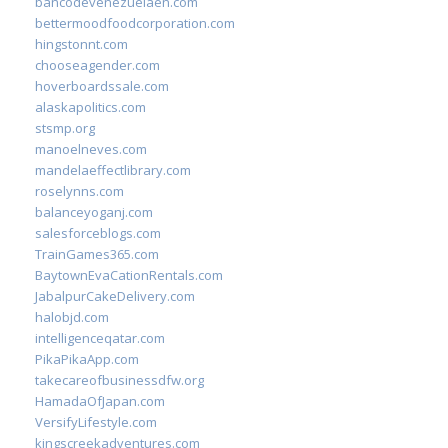
bancodevenezuelaen.com
bettermoodfoodcorporation.com
hingstonnt.com
chooseagender.com
hoverboardssale.com
alaskapolitics.com
stsmp.org
manoelneves.com
mandelaeffectlibrary.com
roselynns.com
balanceyoganj.com
salesforceblogs.com
TrainGames365.com
BaytownEvaCationRentals.com
JabalpurCakeDelivery.com
halobjd.com
intelligenceqatar.com
PikaPikaApp.com
takecareofbusinessdfw.org
HamadaOfJapan.com
VersifyLifestyle.com
kingscreekadventures.com