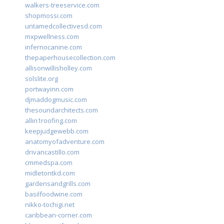
walkers-treeservice.com
shopmossi.com
untamedcollectivesd.com
mxpwellness.com
infernocanine.com
thepaperhousecollection.com
allisonwillisholley.com
solslite.org
portwayinn.com
djmaddogmusic.com
thesoundarchitects.com
allin1roofing.com
keepjudgewebb.com
anatomyofadventure.com
drivancastillo.com
cmmedspa.com
midletontkd.com
gardensandgrills.com
basilfoodwine.com
nikko-tochigi.net
caribbean-corner.com