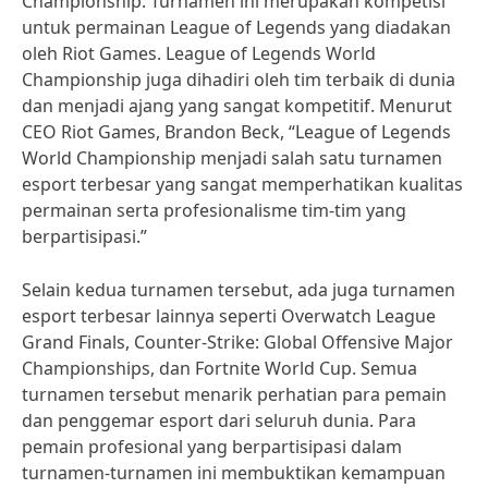
Championship. Turnamen ini merupakan kompetisi
untuk permainan League of Legends yang diadakan
oleh Riot Games. League of Legends World
Championship juga dihadiri oleh tim terbaik di dunia
dan menjadi ajang yang sangat kompetitif. Menurut
CEO Riot Games, Brandon Beck, “League of Legends
World Championship menjadi salah satu turnamen
esport terbesar yang sangat memperhatikan kualitas
permainan serta profesionalisme tim-tim yang
berpartisipasi.”
Selain kedua turnamen tersebut, ada juga turnamen
esport terbesar lainnya seperti Overwatch League
Grand Finals, Counter-Strike: Global Offensive Major
Championships, dan Fortnite World Cup. Semua
turnamen tersebut menarik perhatian para pemain
dan penggemar esport dari seluruh dunia. Para
pemain profesional yang berpartisipasi dalam
turnamen-turnamen ini membuktikan kemampuan