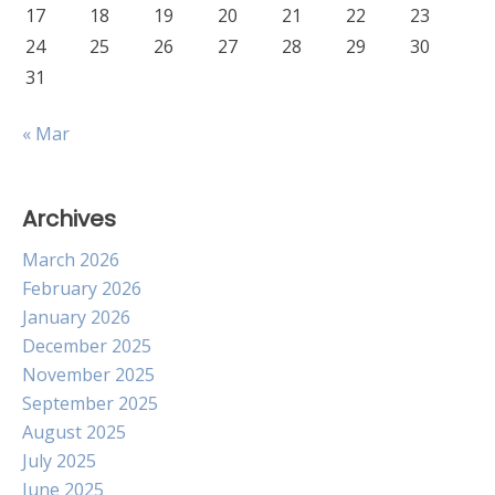
17
18
19
20
21
22
23
24
25
26
27
28
29
30
31
« Mar
Archives
March 2026
February 2026
January 2026
December 2025
November 2025
September 2025
August 2025
July 2025
June 2025