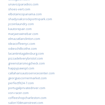
unavozparadios.com
shoes-vert.com
elbotanicopanama.com
shadyoaksrockportrvpark.com
jccoinlaundry.com
kautorepair.com
marjaeswinebar.com
elmazatlanclinton.com
ideacoffeenyc.com
odieschillicothe.com
lacantinitagalesburg.com
pizzadeliverybristol.com
greenstarsmogcheck.com
happypawspl.com
callahansautoservicecenter.com
georgiascornermarket.com
perfectfit24-7.com
portugalprivatedriver.com
von-racer.com
coffeeshopcharleston.com
salon104mainstreet.com