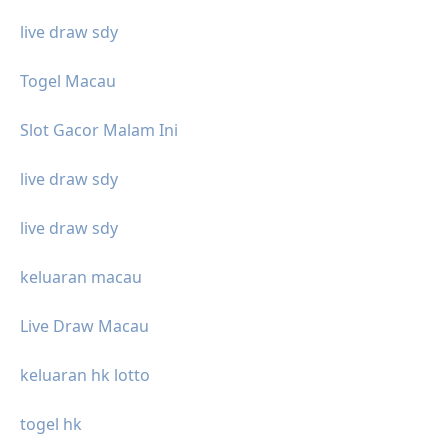
live draw sdy
Togel Macau
Slot Gacor Malam Ini
live draw sdy
live draw sdy
keluaran macau
Live Draw Macau
keluaran hk lotto
togel hk