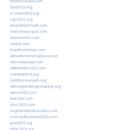
theblvd-boise.com
fpet2023.org
e-smart2022.org
ngrc2022.org
leesfamilyfoods.com
lewis-lewis-cpas.com
eleontennis.com
cyetus.com
bradfordshops.com
almadenranchsanjose.com
advocatevijay.com
adlibilimler2023.com
naswwebed.org
balithut-manado.org
alteregotradingcompany.org
aprce2022.com
ibie2022.com
sbcc-2022.com
AngolaOilAndGas2022.com
Convoy4Freedom2022.com
grur2023.org
hkhk2023.org