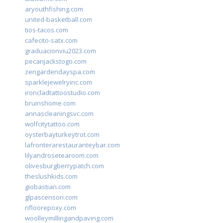
aryouthfishing.com
united-basketball.com
tios-tacos.com
cafecito-satx.com
graduacionviu2023.com
pecanjackstogo.com
zengardendayspa.com
sparklejewelryinc.com
ironcladtattoostudio.com
bruinshome.com
annascleaningsvc.com
wolfcitytattoo.com
oysterbayturkeytrot.com
lafronterarestauranteybar.com
lilyandrosetearoom.com
olivesburgberrypatch.com
theslushkids.com
giobastian.com
glpascensori.com
rifloorepoxy.com
woolleymillingandpaving.com