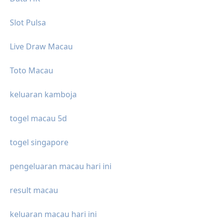
Slot Pulsa
Live Draw Macau
Toto Macau
keluaran kamboja
togel macau 5d
togel singapore
pengeluaran macau hari ini
result macau
keluaran macau hari ini