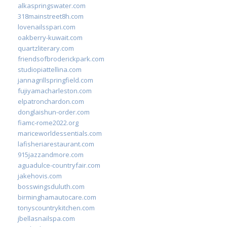
alkaspringswater.com
318mainstreet8h.com
lovenailsspari.com
oakberry-kuwait.com
quartzliterary.com
friendsofbroderickpark.com
studiopiattellina.com
jannagrillspringfield.com
fujiyamacharleston.com
elpatronchardon.com
donglaishun-order.com
fiamc-rome2022.org
mariceworldessentials.com
lafisheriarestaurant.com
915jazzandmore.com
aguadulce-countryfair.com
jakehovis.com
bosswingsduluth.com
birminghamautocare.com
tonyscountrykitchen.com
jbellasnailspa.com