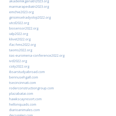
akademikgeriatri2023.org
marmarapediatri2023.org
emchie2023.org
girisimselradyoloji2022.org
utcd2022.org
biosensor2022.org
ialp2022.org
klivet2022.org
ifac-hms2022.org
taoms2022.org
iias-euromena-conference2022.org
ivd2022.org
csity2022.org
ibsarstudyabroad.com
bennusehgall.com
tsecincinnati.com
roderconstructiongroup.com
plazabatai.com
hawkscayresort.com
hellonquads.com
diarioanimales.com
decogaleri.com