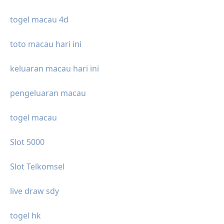
togel macau 4d
toto macau hari ini
keluaran macau hari ini
pengeluaran macau
togel macau
Slot 5000
Slot Telkomsel
live draw sdy
togel hk