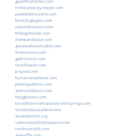
guesttinyhomes.com
home-plow-by-meyer.com
palatelatincuisine.com
blackdoglegacy.com
eatvivahouston.com
thebigshowok.com
chimeandstave.com
greatwallseafoodny.com
theloverose.com
gabriovoice.com
resinflowart.com
p-sports.net
korsairstreetwear.com
petshopallston.com
avenue26tacos.com
topgglasses.com
broadmoornailsspacoloradosprings.com
missblackpasadena.com
anneskitchen.org
valenciamarketytaqueria.com
reefrecordsllc.com
alawaffle.com