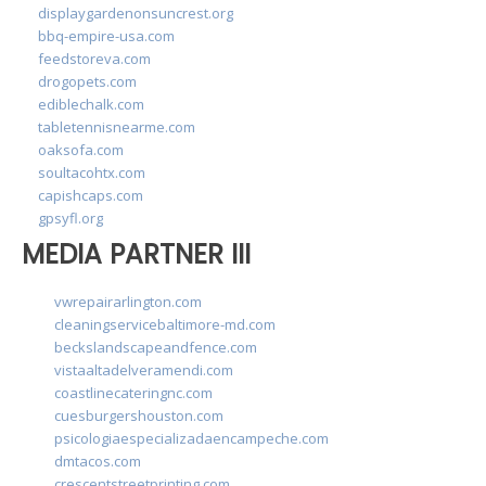
displaygardenonsuncrest.org
bbq-empire-usa.com
feedstoreva.com
drogopets.com
ediblechalk.com
tabletennisnearme.com
oaksofa.com
soultacohtx.com
capishcaps.com
gpsyfl.org
MEDIA PARTNER III
vwrepairarlington.com
cleaningservicebaltimore-md.com
beckslandscapeandfence.com
vistaaltadelveramendi.com
coastlinecateringnc.com
cuesburgershouston.com
psicologiaespecializadaencampeche.com
dmtacos.com
crescentstreetprinting.com