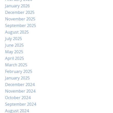
January 2026
December 2025
November 2025
September 2025
August 2025
July 2025
June 2025
May 2025
April 2025
March 2025
February 2025
January 2025
December 2024
November 2024
October 2024
September 2024
August 2024