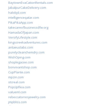
BaytownEvaCationRentals.com
JabalpurCakeDelivery.com
halobjd.com
intelligenceqatar.com
PikaPikaApp.com
takecareofbusinessdfw.org
HamadaOfJapan.com
VersifyLifestyle.com
kingscreekadventures.com
antaeuslabs.com
purelycleanchemdry.com
WishOping.com
shoplegacee.com
bonvivantshop.com
CupPlante.com
mpzin.com
stcreal.com
PopUpFlea.com
valueml.com
rebeccatorresjewelry.com
jmpbliss.com