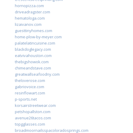
hornopizza.com
driveadragster.com
hematologa.com
lizaivanov.com
guesttinyhomes.com
home-plow-by-meyer.com
palatelatincuisine.com
blackdoglegacy.com
eatvivahouston.com
thebigshowok.com
chimeandstave.com
greatwallseafoodny.com
theloverose.com
gabriovoice.com
resinflowart.com
p-sports.net
korsairstreetwear.com
petshopallston.com
avenue26tacos.com
topgglasses.com
broadmoornailsspacoloradosprings.com