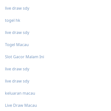
live draw sdy
togel hk
live draw sdy
Togel Macau
Slot Gacor Malam Ini
live draw sdy
live draw sdy
keluaran macau
Live Draw Macau