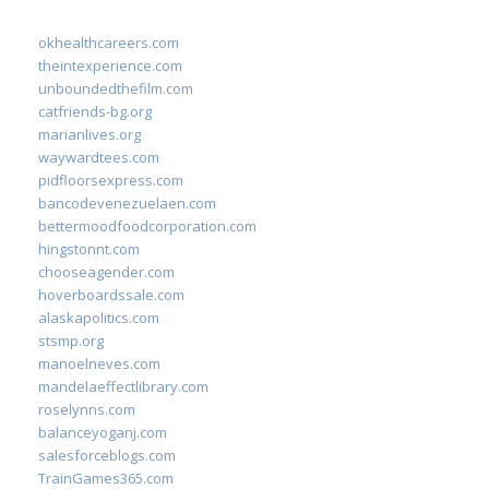
okhealthcareers.com
theintexperience.com
unboundedthefilm.com
catfriends-bg.org
marianlives.org
waywardtees.com
pidfloorsexpress.com
bancodevenezuelaen.com
bettermoodfoodcorporation.com
hingstonnt.com
chooseagender.com
hoverboardssale.com
alaskapolitics.com
stsmp.org
manoelneves.com
mandelaeffectlibrary.com
roselynns.com
balanceyoganj.com
salesforceblogs.com
TrainGames365.com