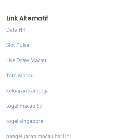
Link Alternatif
Data HK
Slot Pulsa
Live Draw Macau
Toto Macau
keluaran kamboja
togel macau 5d
togel singapore
pengeluaran macau hari ini