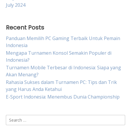
July 2024
Recent Posts
Panduan Memilih PC Gaming Terbaik Untuk Pemain
Indonesia
Mengapa Turnamen Konsol Semakin Populer di
Indonesia?
Turnamen Mobile Terbesar di Indonesia: Siapa yang
Akan Menang?
Rahasia Sukses dalam Turnamen PC: Tips dan Trik
yang Harus Anda Ketahui
E-Sport Indonesia: Menembus Dunia Championship
Search
for: