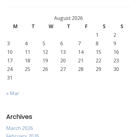
August 2026
M
T
W
T
F
S
S
1
2
3
4
5
6
7
8
9
10
11
12
13
14
15
16
17
18
19
20
21
22
23
24
25
26
27
28
29
30
31
« Mar
Archives
March 2026
February 2026