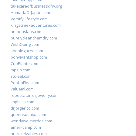
takecareofbusinessdfw.org
HamadaOfJapan.com
VersifyLifestyle.com
kingscreekadventures.com
antaeuslabs.com
purelycleanchemdry.com
WishOping.com
shoplegacee.com
bonvivantshop.com
CupPlante.com
mpzin.com
stcreal.com
PopUpFlea.com
valueml.com
rebeccatorresjewelry.com
jmpbliss.com
drjorgerico.com
queensushipa.com
wendyweimerdds.com
ameri-camp.com
hrsreceivables.com