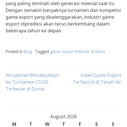
yang paling diminati oleh generasi milenial saat ini.
Dengan semakin banyaknya turnamen dan kompetisi
game esport yang diselenggarakan, industri game
esport diprediksi akan terus berkembang dalam
beberapa tahun ke depan.
Posted in
Blog
Tagged
game esport terbesar di dunia
Post
Perjalanan Menakjubkan
Inilah Game Esport
ke Turnamen CS:GO
Terfavorit di Tanah Air
Terbesar di Dunia
navigation
August 2026
M
T
W
T
F
S
S