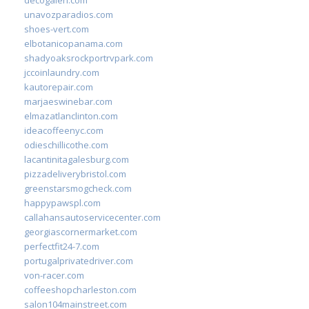
unavozparadios.com
shoes-vert.com
elbotanicopanama.com
shadyoaksrockportrvpark.com
jccoinlaundry.com
kautorepair.com
marjaeswinebar.com
elmazatlanclinton.com
ideacoffeenyc.com
odieschillicothe.com
lacantinitagalesburg.com
pizzadeliverybristol.com
greenstarsmogcheck.com
happypawspl.com
callahansautoservicecenter.com
georgiascornermarket.com
perfectfit24-7.com
portugalprivatedriver.com
von-racer.com
coffeeshopcharleston.com
salon104mainstreet.com