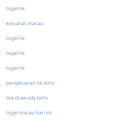
togel hk
keluaran macau
togel hk
togel hk
togel hk
pengeluaran hk lotto
live draw sdy lotto
togel macau hari ini