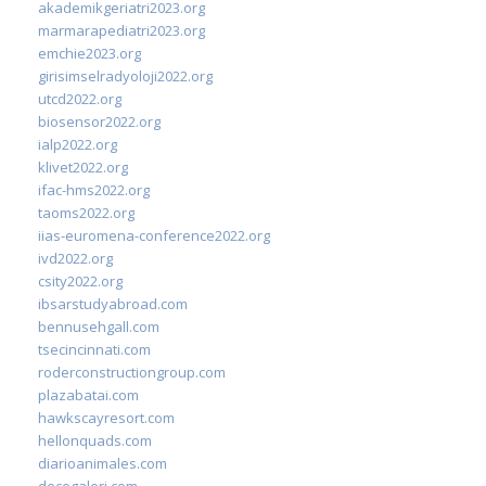
akademikgeriatri2023.org
marmarapediatri2023.org
emchie2023.org
girisimselradyoloji2022.org
utcd2022.org
biosensor2022.org
ialp2022.org
klivet2022.org
ifac-hms2022.org
taoms2022.org
iias-euromena-conference2022.org
ivd2022.org
csity2022.org
ibsarstudyabroad.com
bennusehgall.com
tsecincinnati.com
roderconstructiongroup.com
plazabatai.com
hawkscayresort.com
hellonquads.com
diarioanimales.com
decogaleri.com