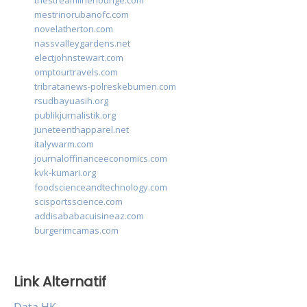
thestreamlinerlounge.com
mestrinorubanofc.com
novelatherton.com
nassvalleygardens.net
electjohnstewart.com
omptourtravels.com
tribratanews-polreskebumen.com
rsudbayuasih.org
publikjurnalistik.org
juneteenthapparel.net
italywarm.com
journaloffinanceeconomics.com
kvk-kumari.org
foodscienceandtechnology.com
scisportsscience.com
addisababacuisineaz.com
burgerimcamas.com
Link Alternatif