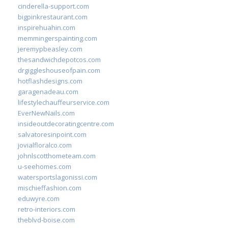
cinderella-support.com
bigpinkrestaurant.com
inspirehuahin.com
memmingerspainting.com
jeremypbeasley.com
thesandwichdepotcos.com
drgiggleshouseofpain.com
hotflashdesigns.com
garagenadeau.com
lifestylechauffeurservice.com
EverNewNails.com
insideoutdecoratingcentre.com
salvatoresinpoint.com
jovialfloralco.com
johnlscotthometeam.com
u-seehomes.com
watersportslagonissi.com
mischieffashion.com
eduwyre.com
retro-interiors.com
theblvd-boise.com