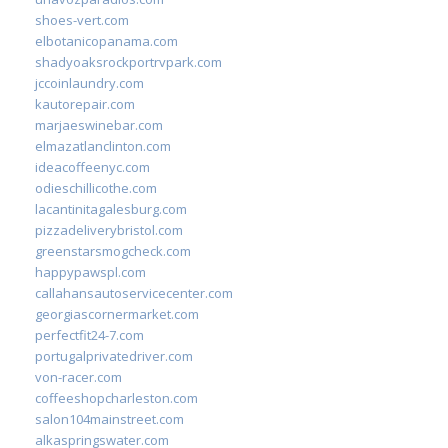
shoes-vert.com
elbotanicopanama.com
shadyoaksrockportrvpark.com
jccoinlaundry.com
kautorepair.com
marjaeswinebar.com
elmazatlanclinton.com
ideacoffeenyc.com
odieschillicothe.com
lacantinitagalesburg.com
pizzadeliverybristol.com
greenstarsmogcheck.com
happypawspl.com
callahansautoservicecenter.com
georgiascornermarket.com
perfectfit24-7.com
portugalprivatedriver.com
von-racer.com
coffeeshopcharleston.com
salon104mainstreet.com
alkaspringswater.com