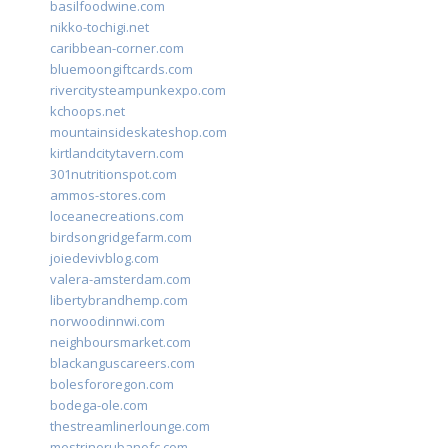
basilfoodwine.com
nikko-tochigi.net
caribbean-corner.com
bluemoongiftcards.com
rivercitysteampunkexpo.com
kchoops.net
mountainsideskateshop.com
kirtlandcitytavern.com
301nutritionspot.com
ammos-stores.com
loceanecreations.com
birdsongridgefarm.com
joiedevivblog.com
valera-amsterdam.com
libertybrandhemp.com
norwoodinnwi.com
neighboursmarket.com
blackanguscareers.com
bolesfororegon.com
bodega-ole.com
thestreamlinerlounge.com
mestrinorubanofc.com