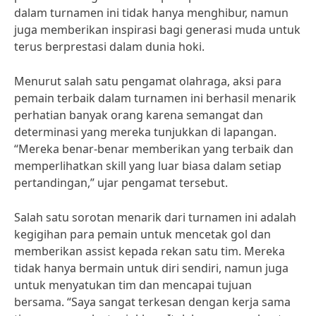
dalam turnamen ini tidak hanya menghibur, namun
juga memberikan inspirasi bagi generasi muda untuk
terus berprestasi dalam dunia hoki.
Menurut salah satu pengamat olahraga, aksi para
pemain terbaik dalam turnamen ini berhasil menarik
perhatian banyak orang karena semangat dan
determinasi yang mereka tunjukkan di lapangan.
“Mereka benar-benar memberikan yang terbaik dan
memperlihatkan skill yang luar biasa dalam setiap
pertandingan,” ujar pengamat tersebut.
Salah satu sorotan menarik dari turnamen ini adalah
kegigihan para pemain untuk mencetak gol dan
memberikan assist kepada rekan satu tim. Mereka
tidak hanya bermain untuk diri sendiri, namun juga
untuk menyatukan tim dan mencapai tujuan
bersama. “Saya sangat terkesan dengan kerja sama