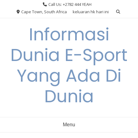
Skip
Call Us: +2782 444 YEAH
to
Cape Town, South Africa
keluaran hk hari ini
content
Informasi
Dunia E-Sport
Yang Ada Di
Dunia
Menu