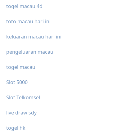
togel macau 4d
toto macau hari ini
keluaran macau hari ini
pengeluaran macau
togel macau
Slot 5000
Slot Telkomsel
live draw sdy
togel hk