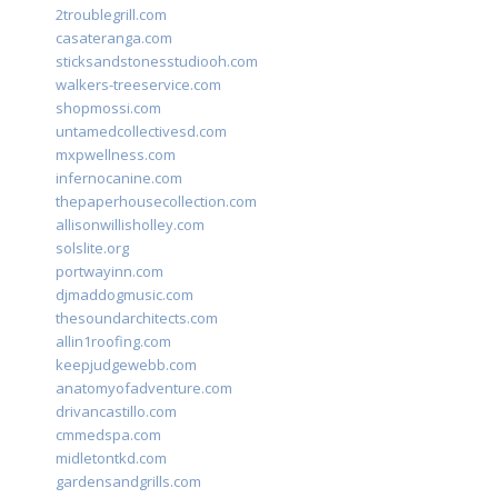
2troublegrill.com
casateranga.com
sticksandstonesstudiooh.com
walkers-treeservice.com
shopmossi.com
untamedcollectivesd.com
mxpwellness.com
infernocanine.com
thepaperhousecollection.com
allisonwillisholley.com
solslite.org
portwayinn.com
djmaddogmusic.com
thesoundarchitects.com
allin1roofing.com
keepjudgewebb.com
anatomyofadventure.com
drivancastillo.com
cmmedspa.com
midletontkd.com
gardensandgrills.com