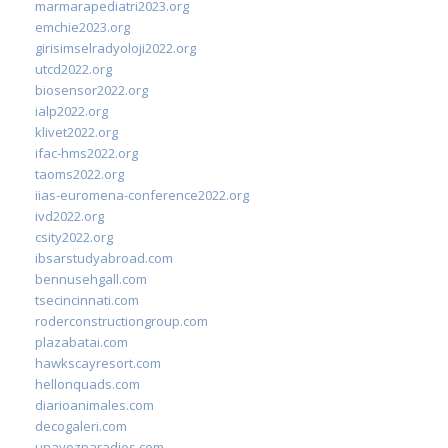
marmarapediatri2023.org
emchie2023.org
girisimselradyoloji2022.org
utcd2022.org
biosensor2022.org
ialp2022.org
klivet2022.org
ifac-hms2022.org
taoms2022.org
iias-euromena-conference2022.org
ivd2022.org
csity2022.org
ibsarstudyabroad.com
bennusehgall.com
tsecincinnati.com
roderconstructiongroup.com
plazabatai.com
hawkscayresort.com
hellonquads.com
diarioanimales.com
decogaleri.com
unavozparadios.com