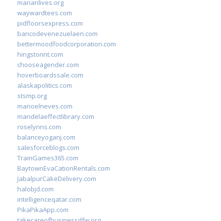
marianlives.org
waywardtees.com
pidfloorsexpress.com
bancodevenezuelaen.com
bettermoodfoodcorporation.com
hingstonnt.com
chooseagender.com
hoverboardssale.com
alaskapolitics.com
stsmp.org
manoelneves.com
mandelaeffectlibrary.com
roselynns.com
balanceyoganj.com
salesforceblogs.com
TrainGames365.com
BaytownEvaCationRentals.com
JabalpurCakeDelivery.com
halobjd.com
intelligenceqatar.com
PikaPikaApp.com
takecareofbusinessdfw.org