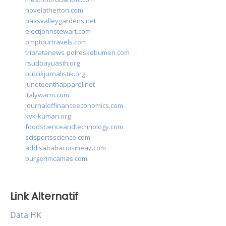
novelatherton.com
nassvalleygardens.net
electjohnstewart.com
omptourtravels.com
tribratanews-polreskebumen.com
rsudbayuasih.org
publikjurnalistik.org
juneteenthapparel.net
italywarm.com
journaloffinanceeconomics.com
kvk-kumari.org
foodscienceandtechnology.com
scisportsscience.com
addisababacuisineaz.com
burgerimcamas.com
Link Alternatif
Data HK