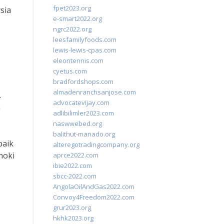
fpet2023.org
sia
e-smart2022.org
ngrc2022.org
leesfamilyfoods.com
lewis-lewis-cpas.com
eleontennis.com
cyetus.com
bradfordshops.com
almadenranchsanjose.com
.
advocatevijay.com
h
adlibilimler2023.com
naswwebed.org
balithut-manado.org
baik
alteregotradingcompany.org
hoki
aprce2022.com
ibie2022.com
sbcc-2022.com
AngolaOilAndGas2022.com
Convoy4Freedom2022.com
grur2023.org
hkhk2023.org