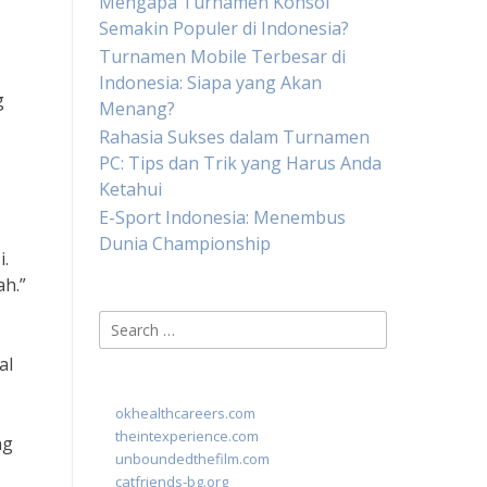
Mengapa Turnamen Konsol
Semakin Populer di Indonesia?
Turnamen Mobile Terbesar di
Indonesia: Siapa yang Akan
g
Menang?
Rahasia Sukses dalam Turnamen
PC: Tips dan Trik yang Harus Anda
Ketahui
E-Sport Indonesia: Menembus
Dunia Championship
i.
h.”
Search
for:
al
okhealthcareers.com
theintexperience.com
ng
unboundedthefilm.com
catfriends-bg.org