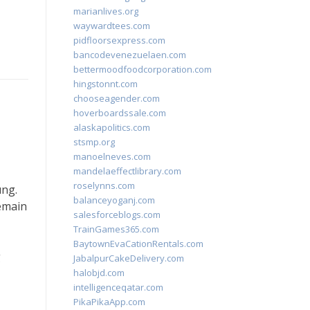
marianlives.org
waywardtees.com
pidfloorsexpress.com
bancodevenezuelaen.com
bettermoodfoodcorporation.com
hingstonnt.com
chooseagender.com
hoverboardssale.com
alaskapolitics.com
stsmp.org
manoelneves.com
mandelaeffectlibrary.com
roselynns.com
ung.
balanceyoganj.com
emain
salesforceblogs.com
TrainGames365.com
BaytownEvaCationRentals.com
g
JabalpurCakeDelivery.com
halobjd.com
intelligenceqatar.com
PikaPikaApp.com