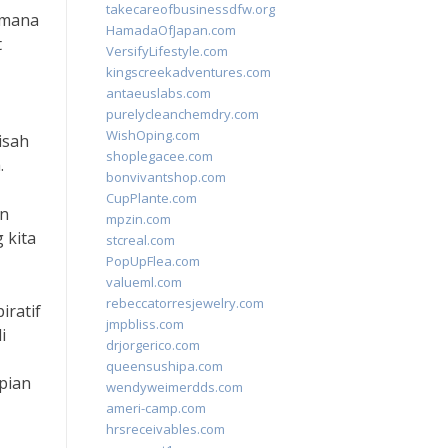
takecareofbusinessdfw.org
aimana
HamadaOfJapan.com
t
VersifyLifestyle.com
kingscreekadventures.com
antaeuslabs.com
purelycleanchemdry.com
WishOping.com
isah
shoplegacee.com
.
bonvivantshop.com
CupPlante.com
in
mpzin.com
 kita
stcreal.com
PopUpFlea.com
valueml.com
rebeccatorresjewelry.com
iratif
jmpbliss.com
i
drjorgerico.com
queensushipa.com
pian
wendyweimerdds.com
ameri-camp.com
hrsreceivables.com