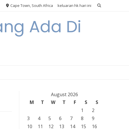
Cape Town, South Africa
keluaran hk hari ini
ang Ada Di
August 2026
M
T
W
T
F
S
S
1
2
3
4
5
6
7
8
9
10
11
12
13
14
15
16