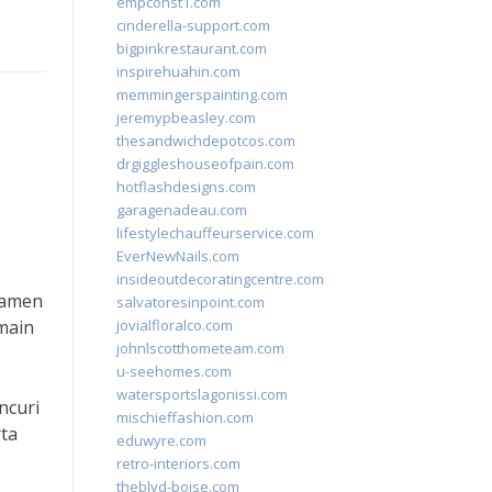
empconst1.com
cinderella-support.com
bigpinkrestaurant.com
inspirehuahin.com
memmingerspainting.com
jeremypbeasley.com
thesandwichdepotcos.com
drgiggleshouseofpain.com
hotflashdesigns.com
garagenadeau.com
lifestylechauffeurservice.com
EverNewNails.com
insideoutdecoratingcentre.com
namen
salvatoresinpoint.com
main
jovialfloralco.com
johnlscotthometeam.com
u-seehomes.com
watersportslagonissi.com
ncuri
mischieffashion.com
ta
eduwyre.com
retro-interiors.com
theblvd-boise.com