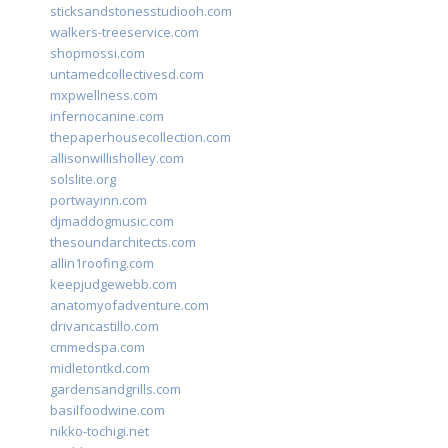
sticksandstonesstudiooh.com
walkers-treeservice.com
shopmossi.com
untamedcollectivesd.com
mxpwellness.com
infernocanine.com
thepaperhousecollection.com
allisonwillisholley.com
solslite.org
portwayinn.com
djmaddogmusic.com
thesoundarchitects.com
allin1roofing.com
keepjudgewebb.com
anatomyofadventure.com
drivancastillo.com
cmmedspa.com
midletontkd.com
gardensandgrills.com
basilfoodwine.com
nikko-tochigi.net