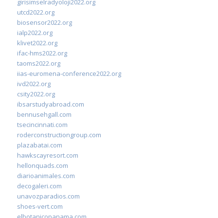
girisimselradyoloji2022.org
utcd2022.org
biosensor2022.org
ialp2022.org
klivet2022.org
ifac-hms2022.org
taoms2022.org
iias-euromena-conference2022.org
ivd2022.org
csity2022.org
ibsarstudyabroad.com
bennusehgall.com
tsecincinnati.com
roderconstructiongroup.com
plazabatai.com
hawkscayresort.com
hellonquads.com
diarioanimales.com
decogaleri.com
unavozparadios.com
shoes-vert.com
elbotanicopanama.com