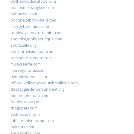
blythewoodseafood.com
paolosdelibangkok.com
bobacove.com
phoone24brookfield.com
mickeybarmama.com
roadwayconstructioninc.com
shopdragonflyboutique.com
sportszilla.org
batchprovisionsbar.com
brasserie-gobette.com
musicrearte.com
morseysfarms.com
riverviewtennis.com
official-kelly-toys-squishmallows.com
displaygardenonsuncrest.org
bbq-empire-usa.com
feedstoreva.com
drogopets.com
ediblechalk.com
tabletennisnearme.com
oaksofa.com
soultacohtx.com