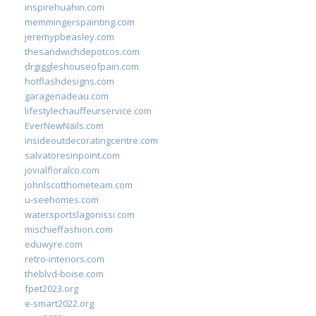
inspirehuahin.com
memmingerspainting.com
jeremypbeasley.com
thesandwichdepotcos.com
drgiggleshouseofpain.com
hotflashdesigns.com
garagenadeau.com
lifestylechauffeurservice.com
EverNewNails.com
insideoutdecoratingcentre.com
salvatoresinpoint.com
jovialfloralco.com
johnlscotthometeam.com
u-seehomes.com
watersportslagonissi.com
mischieffashion.com
eduwyre.com
retro-interiors.com
theblvd-boise.com
fpet2023.org
e-smart2022.org