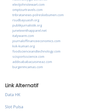
electjohnstewart.com
omptourtravels.com
tribratanews-polreskebumen.com
rsudbayuasih.org
publikjurnalistik.org
juneteenthapparel.net
italywarm.com
journaloffinanceeconomics.com
kvk-kumari.org
foodscienceandtechnology.com
scisportsscience.com
addisababacuisineaz.com
burgerimcamas.com
Link Alternatif
Data HK
Slot Pulsa