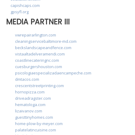
capishcaps.com
gpsyfl.org
MEDIA PARTNER III
vwrepairarlington.com
cleaningservicebaltimore-md.com
beckslandscapeandfence.com
vistaaltadelveramendi.com
coastlinecateringnc.com
cuesburgershouston.com
psicologiaespecializadaencampeche.com
dmtacos.com
crescentstreetprinting.com
hornopizza.com
driveadragster.com
hematologa.com
lizaivanov.com
guesttinyhomes.com
home-plow-by-meyer.com
palatelatincuisine.com