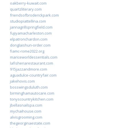
oakberry-kuwait.com
quartzliterary.com
friendsofbroderickpark.com
studiopiattellina.com
jannagrillspringfield.com
fujiyamacharleston.com
elpatronchardon.com
donglaishun-order.com
fiamc-rome2022.org
mariceworldessentials.com
lafisheriarestaurant.com
915jazzandmore.com
aguadulce-countryfair.com
jakehovis.com
bosswingsduluth.com
birminghamautocare.com
tonyscountrykitchen.com
jbellasnailspa.com
mychaihouse.com
alvisgrooming.com
thegeorginaestate.com