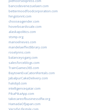
pidfloorsexpress.com
bancodevenezuelaen.com
bettermoodfoodcorporation.com
hingstonnt.com
chooseagender.com
hoverboardssale.com
alaskapolitics.com
stsmp.org
manoelneves.com
mandelaeffectlibrary.com
roselynns.com
balanceyoganj.com
salesforceblogs.com
TrainGames365.com
BaytownEvaCationRentals.com
JabalpurCakeDelivery.com
halobjd.com
intelligenceqatar.com
PikaPikaApp.com
takecareofbusinessdfw.org
HamadaOfJapan.com
VersifyLifestyle.com