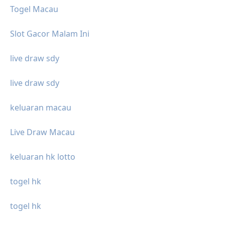
Togel Macau
Slot Gacor Malam Ini
live draw sdy
live draw sdy
keluaran macau
Live Draw Macau
keluaran hk lotto
togel hk
togel hk