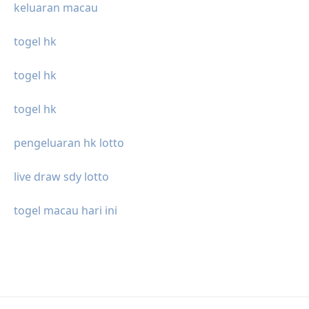
keluaran macau
togel hk
togel hk
togel hk
pengeluaran hk lotto
live draw sdy lotto
togel macau hari ini