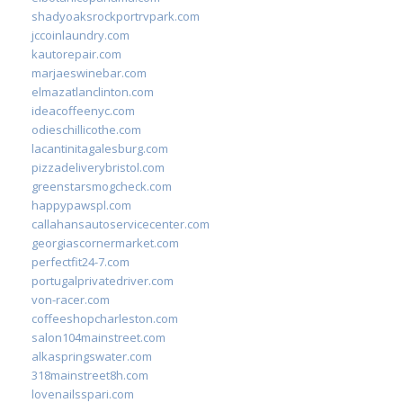
shadyoaksrockportrvpark.com
jccoinlaundry.com
kautorepair.com
marjaeswinebar.com
elmazatlanclinton.com
ideacoffeenyc.com
odieschillicothe.com
lacantinitagalesburg.com
pizzadeliverybristol.com
greenstarsmogcheck.com
happypawspl.com
callahansautoservicecenter.com
georgiascornermarket.com
perfectfit24-7.com
portugalprivatedriver.com
von-racer.com
coffeeshopcharleston.com
salon104mainstreet.com
alkaspringswater.com
318mainstreet8h.com
lovenailsspari.com