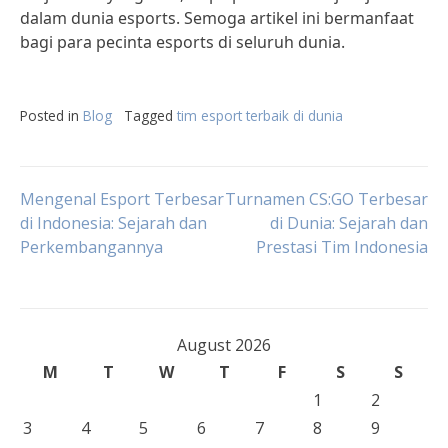
dalam dunia esports. Semoga artikel ini bermanfaat
bagi para pecinta esports di seluruh dunia.
Posted in
Blog
Tagged
tim esport terbaik di dunia
Post
Mengenal Esport Terbesar
Turnamen CS:GO Terbesar
di Indonesia: Sejarah dan
di Dunia: Sejarah dan
Perkembangannya
Prestasi Tim Indonesia
navigation
August 2026
M
T
W
T
F
S
S
1
2
3
4
5
6
7
8
9