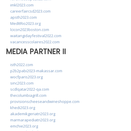
imkl2023.com
careerfaircsd2023.com
apsth2023.com
MedItRio2023.org
lcicon2023boston.com
waitangidayfestival2022.com
vacancesscolaires2022.com
MEDIA PARTNER II
isth2022.com
p2b2pabi2023-makassar.com
wocfparis2023.org
sinc2023.com
scdlqatar2022-qa.com
thecolumbiagrill.com
provisionscheeseandwineshoppe.com
khedi2023.org
akademikgeriatri2023.org
marmarapediatri2023.org
emchie2023.org