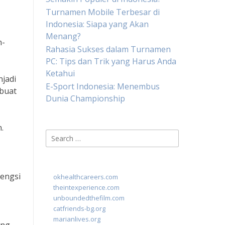
Turnamen Mobile Terbesar di
Indonesia: Siapa yang Akan
Menang?
n-
Rahasia Sukses dalam Turnamen
PC: Tips dan Trik yang Harus Anda
Ketahui
njadi
E-Sport Indonesia: Menembus
mbuat
Dunia Championship
.
Search
for:
engsi
okhealthcareers.com
theintexperience.com
unboundedthefilm.com
catfriends-bg.org
marianlives.org