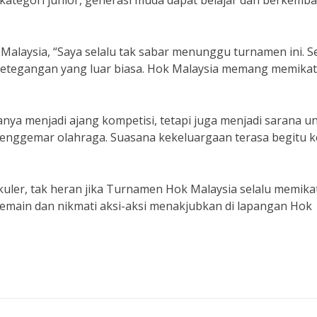
ategori junior, generasi muda dapat belajar dan berkemb
alaysia, “Saya selalu tak sabar menunggu turnamen ini. S
ketegangan yang luar biasa. Hok Malaysia memang memikat
ya menjadi ajang kompetisi, tetapi juga menjadi sarana u
nggemar olahraga. Suasana kekeluargaan terasa begitu k
uler, tak heran jika Turnamen Hok Malaysia selalu memika
pemain dan nikmati aksi-aksi menakjubkan di lapangan Hok