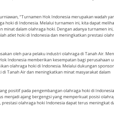
 Kurniawan, “Turnamen Hok Indonesia merupakan wadah ya
oki di Indonesia. Melalui turnamen ini, kita dapat meliha
dan minat dalam olahraga hoki. Dengan adanya turnamen ini,
h atlet hoki di Indonesia dan meningkatkan prestasi olah
akan oleh para pelaku industri olahraga di Tanah Air. Me
Hok Indonesia memberikan kesempatan bagi perusahaan u
n olahraga hoki di Indonesia. Melalui dukungan sponsor,
di Tanah Air dan meningkatkan minat masyarakat dalam
ng positif pada pengembangan olahraga hoki di Indonesia
us menjadi ajang bergengsi yang memperkuat posisi olahr
, prestasi olahraga hoki Indonesia dapat terus meningkat d