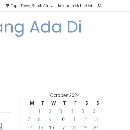
Cape Town, South Africa
keluaran hk hari ini
ang Ada Di
October 2024
M
T
W
T
F
S
S
1
2
3
4
5
6
7
8
9
10
11
12
13
g
14
15
16
17
18
19
20