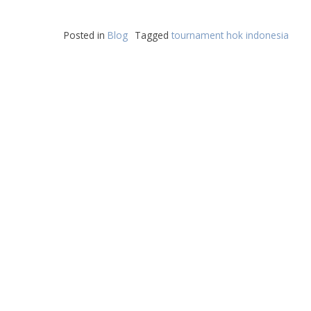
Posted in
Blog
Tagged
tournament hok indonesia