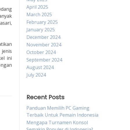
April 2025
edang
March 2025
anyak
February 2025
sari,
January 2025
December 2024
tikan
November 2024
 jenis
October 2024
l ini
September 2024
engan
August 2024
July 2024
Recent Posts
n
Panduan Memilih PC Gaming
Terbaik Untuk Pemain Indonesia
Mengapa Turnamen Konsol
Semakin Populer di Indonesia?