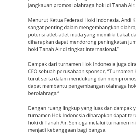
jangkauan promosi olahraga hoki di Tanah Air.
Menurut Ketua Federasi Hoki Indonesia, Andi
sangat penting dalam mengembangkan olahraga h
potensi atlet-atlet muda yang memiliki bakat 
diharapkan dapat mendorong peningkatan jumla
hoki Tanah Air di tingkat internasional.”
Dampak dari turnamen Hok Indonesia juga diras
CEO sebuah perusahaan sponsor, “Turnamen 
turut serta dalam mendukung dan mempromosika
dapat membantu pengembangan olahraga hoki 
berolahraga.”
Dengan ruang lingkup yang luas dan dampak ya
turnamen Hok Indonesia diharapkan dapat ter
hoki di Tanah Air. Semoga melalui turnamen ini
menjadi kebanggaan bagi bangsa.