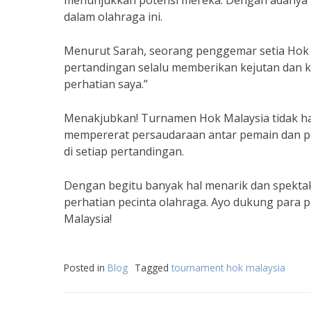
menunjukkan potensi mereka. Dengan adanya k
dalam olahraga ini.
Menurut Sarah, seorang penggemar setia Hok M
pertandingan selalu memberikan kejutan dan 
perhatian saya.”
Menakjubkan! Turnamen Hok Malaysia tidak han
mempererat persaudaraan antar pemain dan pe
di setiap pertandingan.
Dengan begitu banyak hal menarik dan spektak
perhatian pecinta olahraga. Ayo dukung para 
Malaysia!
Posted in
Blog
Tagged
tournament hok malaysia