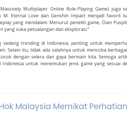
assively Multiplayer Online Role-Playing Game) juga s
k M: Eternal Love dan Genshin Impact menjadi favorit b
play yang mendalam. Menurut peneliti game, Dian Puspita
 yang suka petualangan dan eksplorasi.”
g sedang trending di Indonesia, penting untuk memperha
. Selain itu, tidak ada salahnya untuk mencoba berbagai
cok dengan selera dan gaya bermain kita. Semoga artike
i Indonesia untuk menemukan jenis game yang sesuai d
Hok Malaysia Memikat Perhatia