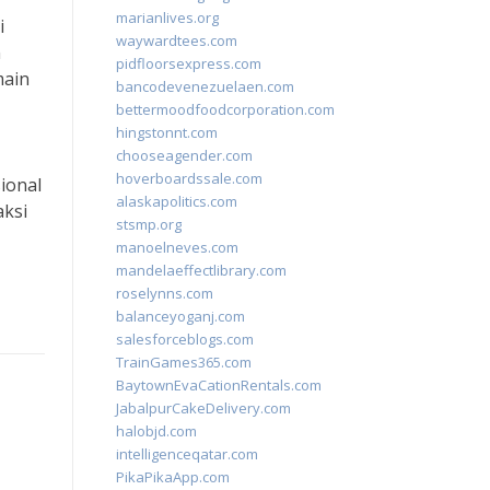
marianlives.org
i
waywardtees.com
n
pidfloorsexpress.com
main
bancodevenezuelaen.com
bettermoodfoodcorporation.com
hingstonnt.com
chooseagender.com
hoverboardssale.com
ional
alaskapolitics.com
aksi
stsmp.org
manoelneves.com
mandelaeffectlibrary.com
roselynns.com
balanceyoganj.com
salesforceblogs.com
TrainGames365.com
BaytownEvaCationRentals.com
JabalpurCakeDelivery.com
halobjd.com
intelligenceqatar.com
PikaPikaApp.com