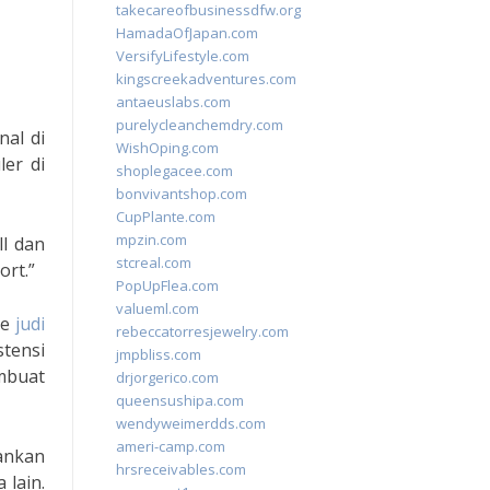
takecareofbusinessdfw.org
HamadaOfJapan.com
VersifyLifestyle.com
kingscreekadventures.com
antaeuslabs.com
purelycleanchemdry.com
nal di
WishOping.com
ler di
shoplegacee.com
bonvivantshop.com
CupPlante.com
mpzin.com
ll dan
stcreal.com
ort.”
PopUpFlea.com
valueml.com
le
judi
rebeccatorresjewelry.com
tensi
jmpbliss.com
embuat
drjorgerico.com
queensushipa.com
wendyweimerdds.com
ameri-camp.com
ankan
hrsreceivables.com
 lain.