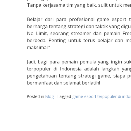
Tanpa kerjasama tim yang baik, sulit untuk m
Belajar dari para profesional game esport
berharga tentang strategi dan taktik yang dig
No Limit, seorang streamer dan pemain Free
berbeda. Penting untuk terus belajar dan 
maksimal.”
Jadi, bagi para pemain pemula yang ingin suk
terpopuler di Indonesia adalah langkah yan
pengetahuan tentang strategi game, siapa pu
bermanfaat dan selamat berlatih!
Posted in
Blog
Tagged
game esport terpopuler di indo