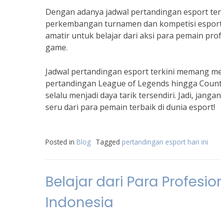
Dengan adanya jadwal pertandingan esport te
perkembangan turnamen dan kompetisi esport 
amatir untuk belajar dari aksi para pemain 
game.
Jadwal pertandingan esport terkini memang m
pertandingan League of Legends hingga Counter
selalu menjadi daya tarik tersendiri. Jadi, jang
seru dari para pemain terbaik di dunia esport!
Posted in
Blog
Tagged
pertandingan esport hari ini
Belajar dari Para Profesi
Indonesia