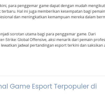
rkini, para penggemar game dapat dengan mudah mengikut
terbaru. Hal ini juga memberikan kesempatan bagi pemai
profesional dan meningkatkan kemampuan mereka dalam ber
enjadi sorotan utama bagi para penggemar game. Dari
-Strike: Global Offensive, aksi menarik dari pemain profes
an lewatkan jadwal pertandingan esport terkini dan saksikan 
onal Game Esport Terpopuler di