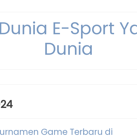
 Dunia E-Sport Y
Dunia
024
Turnamen Game Terbaru di