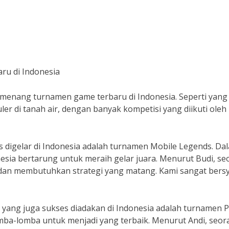
ru di Indonesia
emenang turnamen game terbaru di Indonesia. Seperti yang 
r di tanah air, dengan banyak kompetisi yang diikuti oleh
 digelar di Indonesia adalah turnamen Mobile Legends. Da
onesia bertarung untuk meraih gelar juara. Menurut Budi, s
t dan membutuhkan strategi yang matang. Kami sangat bers
 yang juga sukses diadakan di Indonesia adalah turnamen 
mba-lomba untuk menjadi yang terbaik. Menurut Andi, seor