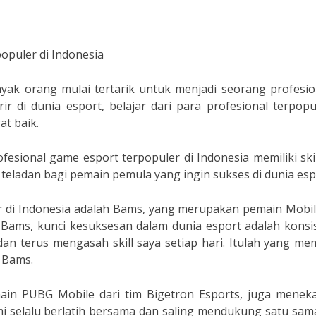
opuler di Indonesia
yak orang mulai tertarik untuk menjadi seorang profesio
r di dunia esport, belajar dari para profesional terpopu
at baik.
sional game esport terpopuler di Indonesia memiliki ski
 teladan bagi pemain pemula yang ingin sukses di dunia esp
er di Indonesia adalah Bams, yang merupakan pemain Mobi
Bams, kunci kesuksesan dalam dunia esport adalah konsis
 dan terus mengasah skill saya setiap hari. Itulah yang m
r Bams.
emain PUBG Mobile dari tim Bigetron Esports, juga menek
i selalu berlatih bersama dan saling mendukung satu sama