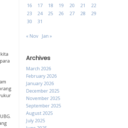
16
17
18
19
20
21
22
23
24
25
26
27
28
29
30
31
« Nov
Jan »
kita
Archives
 para
March 2026
February 2026
lam
January 2026
eorang
December 2025
yukur
November 2025
September 2025
August 2025
PUBG.
July 2025
ang