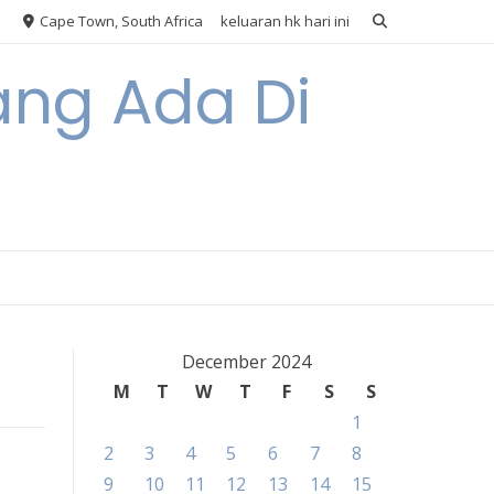
Cape Town, South Africa
keluaran hk hari ini
ang Ada Di
December 2024
M
T
W
T
F
S
S
1
2
3
4
5
6
7
8
9
10
11
12
13
14
15