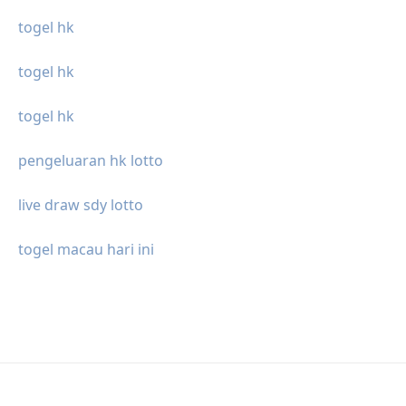
togel hk
togel hk
togel hk
pengeluaran hk lotto
live draw sdy lotto
togel macau hari ini