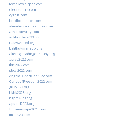
lewis-lewis-cpas.com
eleontennis.com
cyetus.com
bradfordshops.com
almadenranchsanjose.com
advocatevijay.com
adlibilimler2023.com
naswwebed.org
balithut-manado.org
alteregotradingcompany.org
aprce2022.com
ibie2022.com
sbcc-2022.com
AngolaOilAndGas2022.com
Convoy4Freedom2022.com
grur2023.org
hkhk2023.org
napm2023.org
apsdfd2023.org
forumausape2023.com
imkl2023.com