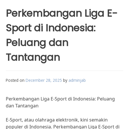
Perkembangan Liga E-
Sport di Indonesia:
Peluang dan
Tantangan
Posted on
December 28, 2025
by
adminjab
Perkembangan Liga E-Sport di Indonesia: Peluang
dan Tantangan
E-Sport, atau olahraga elektronik, kini semakin
populer di Indonesia. Perkembangan Liga E-Sport di