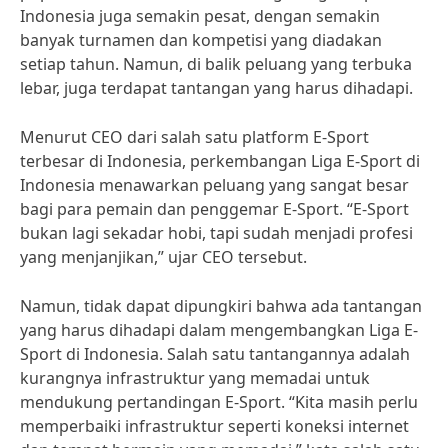
Indonesia juga semakin pesat, dengan semakin
banyak turnamen dan kompetisi yang diadakan
setiap tahun. Namun, di balik peluang yang terbuka
lebar, juga terdapat tantangan yang harus dihadapi.
Menurut CEO dari salah satu platform E-Sport
terbesar di Indonesia, perkembangan Liga E-Sport di
Indonesia menawarkan peluang yang sangat besar
bagi para pemain dan penggemar E-Sport. “E-Sport
bukan lagi sekadar hobi, tapi sudah menjadi profesi
yang menjanjikan,” ujar CEO tersebut.
Namun, tidak dapat dipungkiri bahwa ada tantangan
yang harus dihadapi dalam mengembangkan Liga E-
Sport di Indonesia. Salah satu tantangannya adalah
kurangnya infrastruktur yang memadai untuk
mendukung pertandingan E-Sport. “Kita masih perlu
memperbaiki infrastruktur seperti koneksi internet