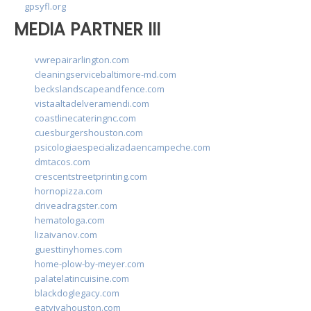
gpsyfl.org
MEDIA PARTNER III
vwrepairarlington.com
cleaningservicebaltimore-md.com
beckslandscapeandfence.com
vistaaltadelveramendi.com
coastlinecateringnc.com
cuesburgershouston.com
psicologiaespecializadaencampeche.com
dmtacos.com
crescentstreetprinting.com
hornopizza.com
driveadragster.com
hematologa.com
lizaivanov.com
guesttinyhomes.com
home-plow-by-meyer.com
palatelatincuisine.com
blackdoglegacy.com
eatvivahouston.com