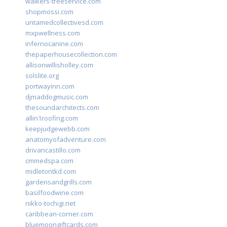
walkers-treeservice.com
shopmossi.com
untamedcollectivesd.com
mxpwellness.com
infernocanine.com
thepaperhousecollection.com
allisonwillisholley.com
solslite.org
portwayinn.com
djmaddogmusic.com
thesoundarchitects.com
allin1roofing.com
keepjudgewebb.com
anatomyofadventure.com
drivancastillo.com
cmmedspa.com
midletontkd.com
gardensandgrills.com
basilfoodwine.com
nikko-tochigi.net
caribbean-corner.com
bluemoongiftcards.com