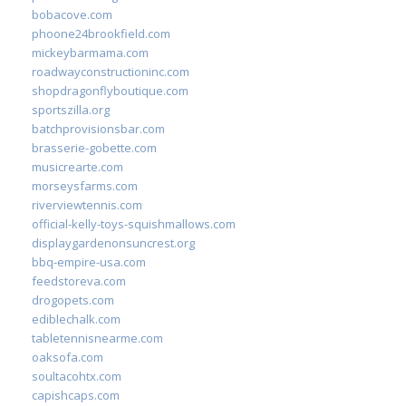
bobacove.com
phoone24brookfield.com
mickeybarmama.com
roadwayconstructioninc.com
shopdragonflyboutique.com
sportszilla.org
batchprovisionsbar.com
brasserie-gobette.com
musicrearte.com
morseysfarms.com
riverviewtennis.com
official-kelly-toys-squishmallows.com
displaygardenonsuncrest.org
bbq-empire-usa.com
feedstoreva.com
drogopets.com
ediblechalk.com
tabletennisnearme.com
oaksofa.com
soultacohtx.com
capishcaps.com