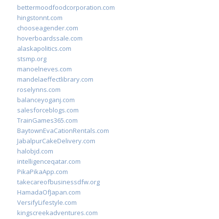
bettermoodfoodcorporation.com
hingstonnt.com
chooseagender.com
hoverboardssale.com
alaskapolitics.com
stsmp.org
manoelneves.com
mandelaeffectlibrary.com
roselynns.com
balanceyoganj.com
salesforceblogs.com
TrainGames365.com
BaytownEvaCationRentals.com
JabalpurCakeDelivery.com
halobjd.com
intelligenceqatar.com
PikaPikaApp.com
takecareofbusinessdfw.org
HamadaOfJapan.com
VersifyLifestyle.com
kingscreekadventures.com