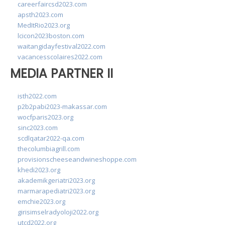
careerfaircsd2023.com
apsth2023.com
MedItRio2023.org
lcicon2023boston.com
waitangidayfestival2022.com
vacancesscolaires2022.com
MEDIA PARTNER II
isth2022.com
p2b2pabi2023-makassar.com
wocfparis2023.org
sinc2023.com
scdlqatar2022-qa.com
thecolumbiagrill.com
provisionscheeseandwineshoppe.com
khedi2023.org
akademikgeriatri2023.org
marmarapediatri2023.org
emchie2023.org
girisimselradyoloji2022.org
utcd2022.org