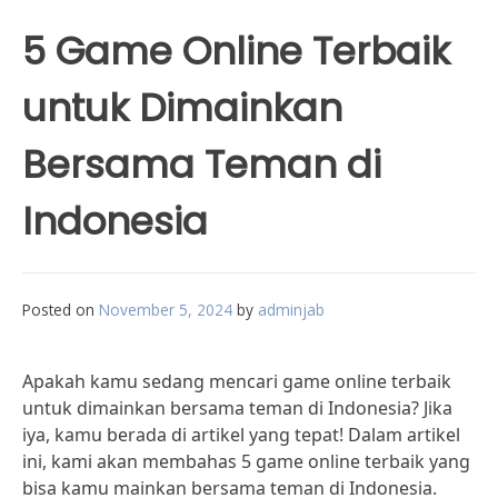
5 Game Online Terbaik
untuk Dimainkan
Bersama Teman di
Indonesia
Posted on
November 5, 2024
by
adminjab
Apakah kamu sedang mencari game online terbaik
untuk dimainkan bersama teman di Indonesia? Jika
iya, kamu berada di artikel yang tepat! Dalam artikel
ini, kami akan membahas 5 game online terbaik yang
bisa kamu mainkan bersama teman di Indonesia.