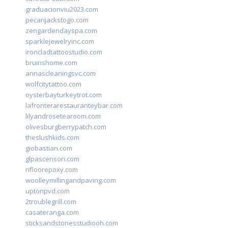
graduacionviu2023.com
pecanjackstogo.com
zengardendayspa.com
sparklejewelryinc.com
ironcladtattoostudio.com
bruinshome.com
annascleaningsvc.com
wolfcitytattoo.com
oysterbayturkeytrot.com
lafronterarestauranteybar.com
lilyandrosetearoom.com
olivesburgberrypatch.com
theslushkids.com
giobastian.com
glpascensori.com
rifloorepoxy.com
woolleymillingandpaving.com
uptonpvd.com
2troublegrill.com
casateranga.com
sticksandstonesstudiooh.com