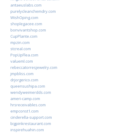
antaeuslabs.com
purelycleanchemdry.com
WishOping.com
shoplegacee.com
bonvivantshop.com
CupPlante.com
mpzin.com
stcreal.com
PopUpFlea.com
valueml.com
rebeccatorresjewelry.com
jmpbliss.com
drjorgerico.com
queensushipa.com
wendyweimerdds.com
ameri-camp.com
hrsreceivables.com
empconst1.com
cinderella-support.com
bigpinkrestaurant.com
inspirehuahin.com