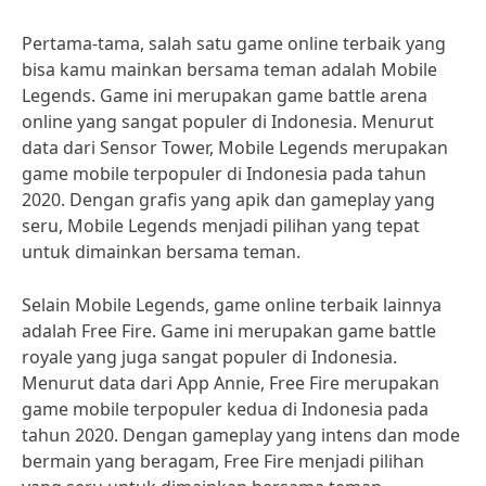
Pertama-tama, salah satu game online terbaik yang
bisa kamu mainkan bersama teman adalah Mobile
Legends. Game ini merupakan game battle arena
online yang sangat populer di Indonesia. Menurut
data dari Sensor Tower, Mobile Legends merupakan
game mobile terpopuler di Indonesia pada tahun
2020. Dengan grafis yang apik dan gameplay yang
seru, Mobile Legends menjadi pilihan yang tepat
untuk dimainkan bersama teman.
Selain Mobile Legends, game online terbaik lainnya
adalah Free Fire. Game ini merupakan game battle
royale yang juga sangat populer di Indonesia.
Menurut data dari App Annie, Free Fire merupakan
game mobile terpopuler kedua di Indonesia pada
tahun 2020. Dengan gameplay yang intens dan mode
bermain yang beragam, Free Fire menjadi pilihan