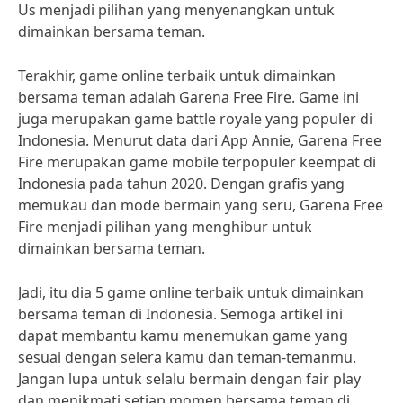
Us menjadi pilihan yang menyenangkan untuk
dimainkan bersama teman.
Terakhir, game online terbaik untuk dimainkan
bersama teman adalah Garena Free Fire. Game ini
juga merupakan game battle royale yang populer di
Indonesia. Menurut data dari App Annie, Garena Free
Fire merupakan game mobile terpopuler keempat di
Indonesia pada tahun 2020. Dengan grafis yang
memukau dan mode bermain yang seru, Garena Free
Fire menjadi pilihan yang menghibur untuk
dimainkan bersama teman.
Jadi, itu dia 5 game online terbaik untuk dimainkan
bersama teman di Indonesia. Semoga artikel ini
dapat membantu kamu menemukan game yang
sesuai dengan selera kamu dan teman-temanmu.
Jangan lupa untuk selalu bermain dengan fair play
dan menikmati setiap momen bersama teman di