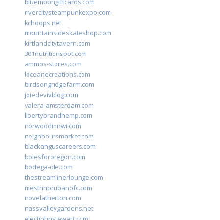
bluemoongiftcards.com
rivercitysteampunkexpo.com
kchoops.net
mountainsideskateshop.com
kirtlandcitytavern.com
301nutritionspot.com
ammos-stores.com
loceanecreations.com
birdsongridgefarm.com
joiedevivblog.com
valera-amsterdam.com
libertybrandhemp.com
norwoodinnwi.com
neighboursmarket.com
blackanguscareers.com
bolesfororegon.com
bodega-ole.com
thestreamlinerlounge.com
mestrinorubanofc.com
novelatherton.com
nassvalleygardens.net
electjohnstewart.com