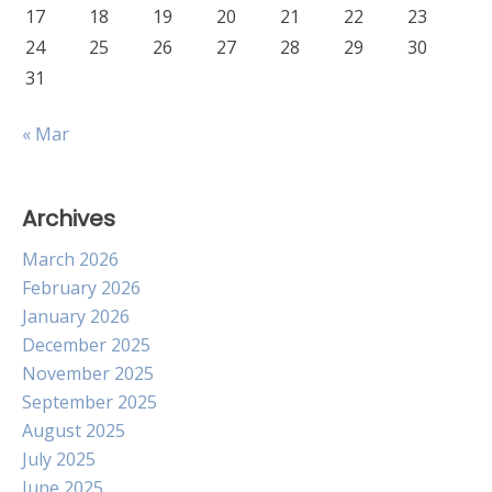
17
18
19
20
21
22
23
24
25
26
27
28
29
30
31
« Mar
Archives
March 2026
February 2026
January 2026
December 2025
November 2025
September 2025
August 2025
July 2025
June 2025