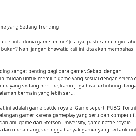
ame yang Sedang Trending
pecinta dunia game online? Jika iya, pasti kamu ingin tah
, bukan? Nah, jangan khawatir, kali ini kita akan membahas
ding sangat penting bagi para gamer. Sebab, dengan
ebih mudah untuk memilih game yang sesuai dengan selera 
ame yang sedang populer, kamu juga bisa terhubung deng
laman bermain yang lebih seru.
t ini adalah game battle royale. Game seperti PUBG, Fortni
kalangan gamer karena gameplay yang seru dan kompetitif.
an ahli game dari Stetson University, game battle royale
dan menantang, sehingga banyak gamer yang tertarik un