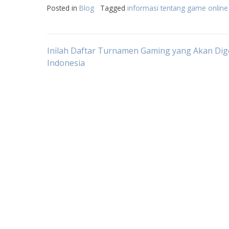
Posted in
Blog
Tagged
informasi tentang game online
Post
Inilah Daftar Turnamen Gaming yang Akan Dige
Indonesia
navigation