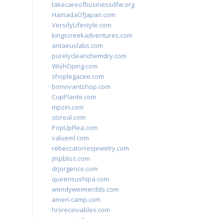
takecareofbusinessdfw.org
HamadaOfJapan.com
VersifyLifestyle.com
kingscreekadventures.com
antaeuslabs.com
purelycleanchemdry.com
WishOping.com
shoplegacee.com
bonvivantshop.com
CupPlante.com
mpzin.com
stcreal.com
PopUpFlea.com
valueml.com
rebeccatorresjewelry.com
jmpbliss.com
drjorgerico.com
queensushipa.com
wendyweimerdds.com
ameri-camp.com
hrsreceivables.com