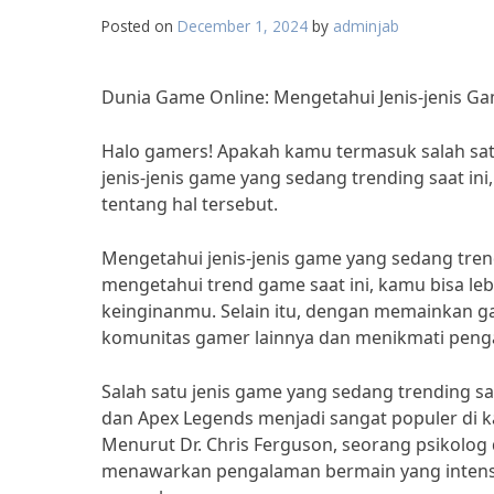
Posted on
December 1, 2024
by
adminjab
Dunia Game Online: Mengetahui Jenis-jenis G
Halo gamers! Apakah kamu termasuk salah satu 
jenis-jenis game yang sedang trending saat ini
tentang hal tersebut.
Mengetahui jenis-jenis game yang sedang tren
mengetahui trend game saat ini, kamu bisa l
keinginanmu. Selain itu, dengan memainkan g
komunitas gamer lainnya dan menikmati penga
Salah satu jenis game yang sedang trending saa
dan Apex Legends menjadi sangat populer di 
Menurut Dr. Chris Ferguson, seorang psikolog d
menawarkan pengalaman bermain yang intens 