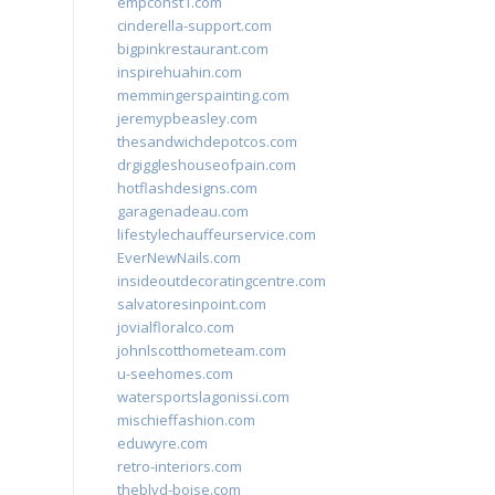
empconst1.com
cinderella-support.com
bigpinkrestaurant.com
inspirehuahin.com
memmingerspainting.com
jeremypbeasley.com
thesandwichdepotcos.com
drgiggleshouseofpain.com
hotflashdesigns.com
garagenadeau.com
lifestylechauffeurservice.com
EverNewNails.com
insideoutdecoratingcentre.com
salvatoresinpoint.com
jovialfloralco.com
johnlscotthometeam.com
u-seehomes.com
watersportslagonissi.com
mischieffashion.com
eduwyre.com
retro-interiors.com
theblvd-boise.com