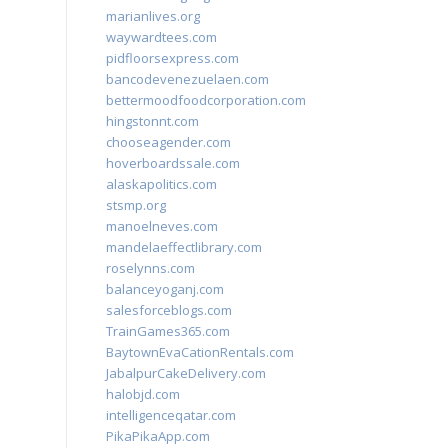
marianlives.org
waywardtees.com
pidfloorsexpress.com
bancodevenezuelaen.com
bettermoodfoodcorporation.com
hingstonnt.com
chooseagender.com
hoverboardssale.com
alaskapolitics.com
stsmp.org
manoelneves.com
mandelaeffectlibrary.com
roselynns.com
balanceyoganj.com
salesforceblogs.com
TrainGames365.com
BaytownEvaCationRentals.com
JabalpurCakeDelivery.com
halobjd.com
intelligenceqatar.com
PikaPikaApp.com