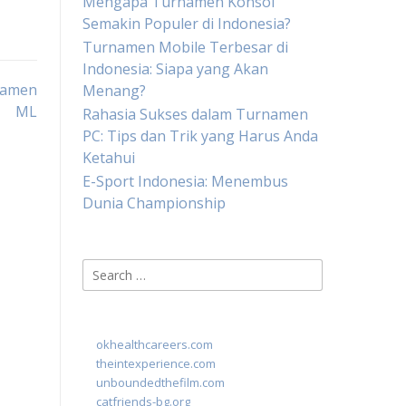
Mengapa Turnamen Konsol
Semakin Populer di Indonesia?
Turnamen Mobile Terbesar di
Indonesia: Siapa yang Akan
rnamen
Menang?
ML
Rahasia Sukses dalam Turnamen
PC: Tips dan Trik yang Harus Anda
Ketahui
E-Sport Indonesia: Menembus
Dunia Championship
Search
for:
okhealthcareers.com
theintexperience.com
unboundedthefilm.com
catfriends-bg.org