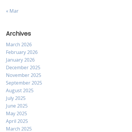
« Mar
Archives
March 2026
February 2026
January 2026
December 2025
November 2025
September 2025
August 2025
July 2025
June 2025
May 2025
April 2025
March 2025