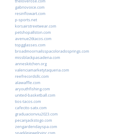
theloverose.com
gabriovoice.com
resinflowart.com
p-sports.net
korsairstreetwear.com
petshopallston.com
avenue26tacos.com
topgglasses.com
broadmoornailsspacoloradosprings.com
missblackpasadena.com
anneskitchen.org
valenciamarketytaqueria.com
reefrecordsllc.com
alawaffle.com
aryouthfishing.com
united-basketball.com
tios-tacos.com
cafecito-satx.com
graduacionviu2023.com
pecanjackstogo.com
zengardendayspa.com
sparklejewelryinc.com