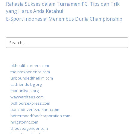
Rahasia Sukses dalam Turnamen PC: Tips dan Trik
yang Harus Anda Ketahui
E-Sport Indonesia: Menembus Dunia Championship
Search
for:
okhealthcareers.com
theintexperience.com
unboundedthefilm.com
catfriends-bg.org
marianlives.org
waywardtees.com
pidfloorsexpress.com
bancodevenezuelaen.com
bettermoodfoodcorporation.com
hingstonnt.com
chooseagender.com