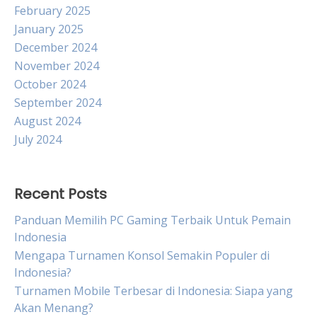
February 2025
January 2025
December 2024
November 2024
October 2024
September 2024
August 2024
July 2024
Recent Posts
Panduan Memilih PC Gaming Terbaik Untuk Pemain
Indonesia
Mengapa Turnamen Konsol Semakin Populer di
Indonesia?
Turnamen Mobile Terbesar di Indonesia: Siapa yang
Akan Menang?