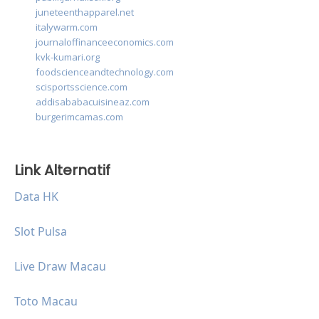
juneteenthapparel.net
italywarm.com
journaloffinanceeconomics.com
kvk-kumari.org
foodscienceandtechnology.com
scisportsscience.com
addisababacuisineaz.com
burgerimcamas.com
Link Alternatif
Data HK
Slot Pulsa
Live Draw Macau
Toto Macau