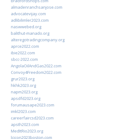
bradfordshops.com
almadenranchsanjose.com
advocatevijay.com
adlibilimler2023.com
naswwebed.org
balithut-manado.org
alteregotradingcompany.org
aprce2022.com
ibie2022.com
sbcc-2022.com
AngolaOilAndGas2022.com
Convoy4Freedom2022.com
grur2023.org
hkhk2023.org
napm2023.org
apsdfd2023.org
forumausape2023.com
imkl2023.com
careerfaircsd2023.com
apsth2023.com
MedItRio2023.org
lcicon2023boston.com