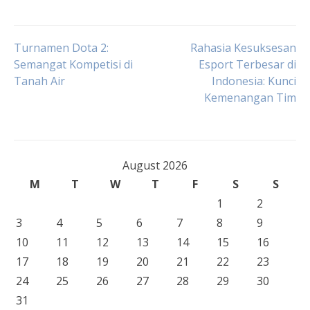
Post
Turnamen Dota 2:
Rahasia Kesuksesan
Semangat Kompetisi di
Esport Terbesar di
Tanah Air
Indonesia: Kunci
navigation
Kemenangan Tim
August 2026
M
T
W
T
F
S
S
1
2
3
4
5
6
7
8
9
10
11
12
13
14
15
16
17
18
19
20
21
22
23
24
25
26
27
28
29
30
31