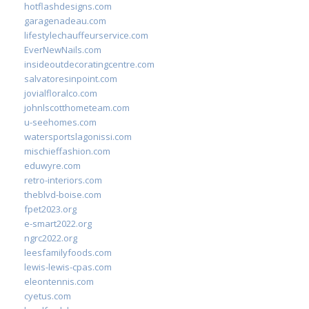
hotflashdesigns.com
garagenadeau.com
lifestylechauffeurservice.com
EverNewNails.com
insideoutdecoratingcentre.com
salvatoresinpoint.com
jovialfloralco.com
johnlscotthometeam.com
u-seehomes.com
watersportslagonissi.com
mischieffashion.com
eduwyre.com
retro-interiors.com
theblvd-boise.com
fpet2023.org
e-smart2022.org
ngrc2022.org
leesfamilyfoods.com
lewis-lewis-cpas.com
eleontennis.com
cyetus.com