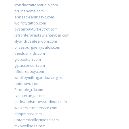
ironcladtattoostudio.com
bruinshome.com
annascleaningsvc.com
wolfcitytattoo.com
oysterbayturkeytrot.com
lafronterarestauranteybar.com
lilyandrosetearoom.com
olivesburgberrypatch.com
theslushkids.com
giobastian.com
glpascensori.com
rifloorepoxy.com
woolleymillingandpaving.com
uptonpvd.com
2troublegrill.com
casateranga.com
sticksandstonesstudiooh.com
walkers-treeservice.com
shopmossi.com
untamedcollectivesd.com
mxpwellness.com