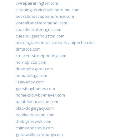
vwrepairarlington.com
cleaningservicebaltimore-md.com
beckslandscapeandfence.com
vistaaltadelveramendi.com
coastlinecateringnc.com
cuesburgershouston.com
psicologiaespecializadaencampeche.com
dmtacos.com
crescentstreetprinting.com
hornopizza.com
driveadragster.com
hematologa.com
lizaivanov.com
guesttinyhomes.com
home-plow-by-meyer.com
palatelatincuisine.com
blackdoglegacy.com
eatvivahouston.com
thebigshowok.com
chimeandstave.com
greatwallseafoodny.com