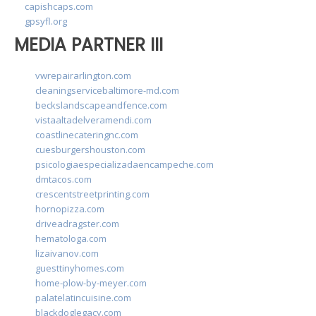
capishcaps.com
gpsyfl.org
MEDIA PARTNER III
vwrepairarlington.com
cleaningservicebaltimore-md.com
beckslandscapeandfence.com
vistaaltadelveramendi.com
coastlinecateringnc.com
cuesburgershouston.com
psicologiaespecializadaencampeche.com
dmtacos.com
crescentstreetprinting.com
hornopizza.com
driveadragster.com
hematologa.com
lizaivanov.com
guesttinyhomes.com
home-plow-by-meyer.com
palatelatincuisine.com
blackdoglegacy.com