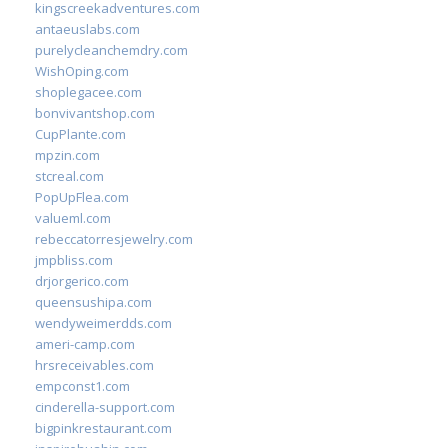
kingscreekadventures.com
antaeuslabs.com
purelycleanchemdry.com
WishOping.com
shoplegacee.com
bonvivantshop.com
CupPlante.com
mpzin.com
stcreal.com
PopUpFlea.com
valueml.com
rebeccatorresjewelry.com
jmpbliss.com
drjorgerico.com
queensushipa.com
wendyweimerdds.com
ameri-camp.com
hrsreceivables.com
empconst1.com
cinderella-support.com
bigpinkrestaurant.com