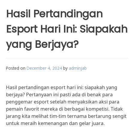
Hasil Pertandingan
Esport Hari Ini: Siapakah
yang Berjaya?
Posted on
December 4, 2024
by
adminjab
Hasil pertandingan esport hari ini: siapakah yang
berjaya? Pertanyaan ini pasti ada di benak para
penggemar esport setelah menyaksikan aksi para
pemain favorit mereka di berbagai kompetisi. Tidak
jarang kita melihat tim-tim ternama bertarung sengit
untuk meraih kemenangan dan gelar juara.