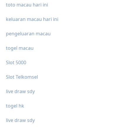
toto macau hari ini
keluaran macau hari ini
pengeluaran macau
togel macau
Slot 5000
Slot Telkomsel
live draw sdy
togel hk
live draw sdy