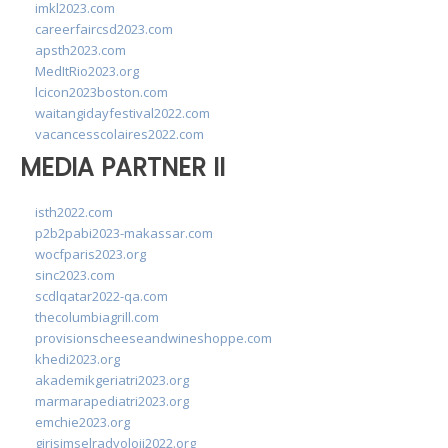
imkl2023.com
careerfaircsd2023.com
apsth2023.com
MedItRio2023.org
lcicon2023boston.com
waitangidayfestival2022.com
vacancesscolaires2022.com
MEDIA PARTNER II
isth2022.com
p2b2pabi2023-makassar.com
wocfparis2023.org
sinc2023.com
scdlqatar2022-qa.com
thecolumbiagrill.com
provisionscheeseandwineshoppe.com
khedi2023.org
akademikgeriatri2023.org
marmarapediatri2023.org
emchie2023.org
girisimselradyoloji2022.org