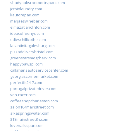
shadyoaksrockportrvpark.com
jccoinlaundry.com
kautorepair.com
marjaeswinebar.com
elmazatlanclinton.com
ideacoffeenyc.com
odieschillicothe.com
lacantinitagalesburg.com
pizzadeliverybristol.com
greenstarsmogcheck.com
happypawspl.com
callahansautoservicecenter.com
georgiascornermarket.com
perfectfit24-7.com
portugalprivatedriver.com
von-racer.com
coffeeshopcharleston.com
salon104mainstreet.com
alkaspringswater.com
318mainstreet8h.com
lovenailsspari.com