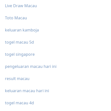
Live Draw Macau
Toto Macau
keluaran kamboja
togel macau 5d
togel singapore
pengeluaran macau hari ini
result macau
keluaran macau hari ini
togel macau 4d