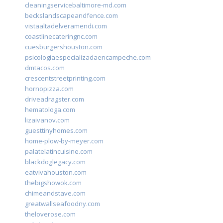
cleaningservicebaltimore-md.com
beckslandscapeandfence.com
vistaaltadelveramendi.com
coastlinecateringnc.com
cuesburgershouston.com
psicologiaespecializadaencampeche.com
dmtacos.com
crescentstreetprinting.com
hornopizza.com
driveadragster.com
hematologa.com
lizaivanov.com
guesttinyhomes.com
home-plow-by-meyer.com
palatelatincuisine.com
blackdoglegacy.com
eatvivahouston.com
thebigshowok.com
chimeandstave.com
greatwallseafoodny.com
theloverose.com