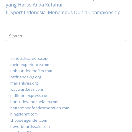
yang Harus Anda Ketahui
E-Sport Indonesia: Menembus Dunia Championship
Search
for:
okhealthcareers.com
theintexperience.com
unboundedthefilm.com
catfriends-bg.org
marianlives.org
waywardtees.com
pidfloorsexpress.com
bancodevenezuelaen.com
bettermoodfoodcorporation.com
hingstonnt.com
chooseagender.com
hoverboardssale.com