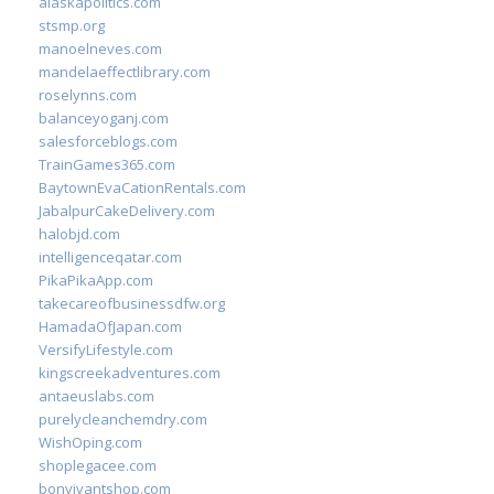
alaskapolitics.com
stsmp.org
manoelneves.com
mandelaeffectlibrary.com
roselynns.com
balanceyoganj.com
salesforceblogs.com
TrainGames365.com
BaytownEvaCationRentals.com
JabalpurCakeDelivery.com
halobjd.com
intelligenceqatar.com
PikaPikaApp.com
takecareofbusinessdfw.org
HamadaOfJapan.com
VersifyLifestyle.com
kingscreekadventures.com
antaeuslabs.com
purelycleanchemdry.com
WishOping.com
shoplegacee.com
bonvivantshop.com