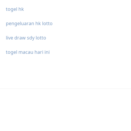
togel hk
pengeluaran hk lotto
live draw sdy lotto
togel macau hari ini