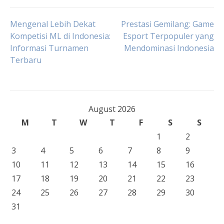
Post
Mengenal Lebih Dekat
Prestasi Gemilang: Game
Kompetisi ML di Indonesia:
Esport Terpopuler yang
Informasi Turnamen
Mendominasi Indonesia
navigation
Terbaru
August 2026
M
T
W
T
F
S
S
1
2
3
4
5
6
7
8
9
10
11
12
13
14
15
16
17
18
19
20
21
22
23
24
25
26
27
28
29
30
31