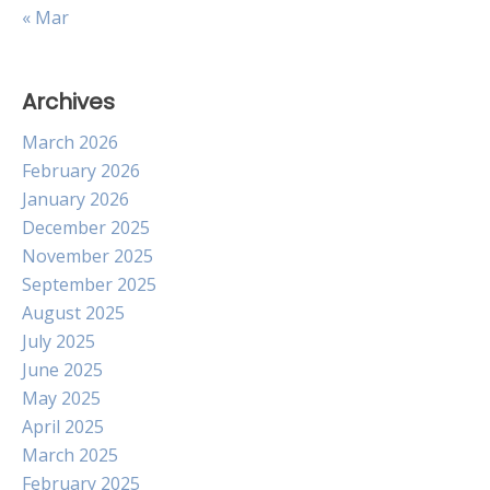
« Mar
Archives
March 2026
February 2026
January 2026
December 2025
November 2025
September 2025
August 2025
July 2025
June 2025
May 2025
April 2025
March 2025
February 2025