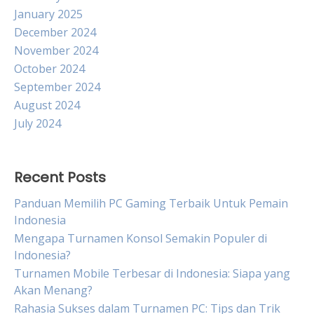
January 2025
December 2024
November 2024
October 2024
September 2024
August 2024
July 2024
Recent Posts
Panduan Memilih PC Gaming Terbaik Untuk Pemain
Indonesia
Mengapa Turnamen Konsol Semakin Populer di
Indonesia?
Turnamen Mobile Terbesar di Indonesia: Siapa yang
Akan Menang?
Rahasia Sukses dalam Turnamen PC: Tips dan Trik