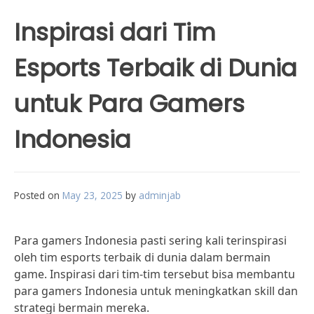
Inspirasi dari Tim
Esports Terbaik di Dunia
untuk Para Gamers
Indonesia
Posted on
May 23, 2025
by
adminjab
Para gamers Indonesia pasti sering kali terinspirasi
oleh tim esports terbaik di dunia dalam bermain
game. Inspirasi dari tim-tim tersebut bisa membantu
para gamers Indonesia untuk meningkatkan skill dan
strategi bermain mereka.