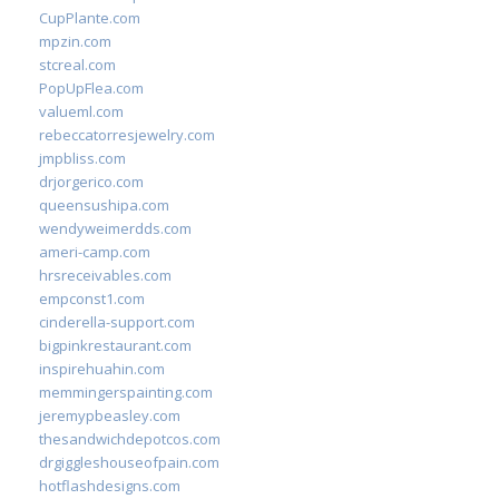
CupPlante.com
mpzin.com
stcreal.com
PopUpFlea.com
valueml.com
rebeccatorresjewelry.com
jmpbliss.com
drjorgerico.com
queensushipa.com
wendyweimerdds.com
ameri-camp.com
hrsreceivables.com
empconst1.com
cinderella-support.com
bigpinkrestaurant.com
inspirehuahin.com
memmingerspainting.com
jeremypbeasley.com
thesandwichdepotcos.com
drgiggleshouseofpain.com
hotflashdesigns.com