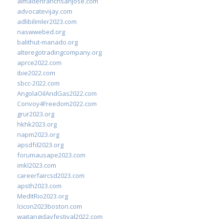
almadenranchsanjose.com
advocatevijay.com
adlibilimler2023.com
naswwebed.org
balithut-manado.org
alteregotradingcompany.org
aprce2022.com
ibie2022.com
sbcc-2022.com
AngolaOilAndGas2022.com
Convoy4Freedom2022.com
grur2023.org
hkhk2023.org
napm2023.org
apsdfd2023.org
forumausape2023.com
imkl2023.com
careerfaircsd2023.com
apsth2023.com
MedItRio2023.org
lcicon2023boston.com
waitangidayfestival2022.com