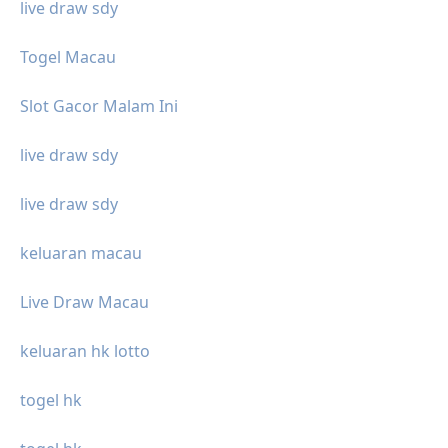
live draw sdy
Togel Macau
Slot Gacor Malam Ini
live draw sdy
live draw sdy
keluaran macau
Live Draw Macau
keluaran hk lotto
togel hk