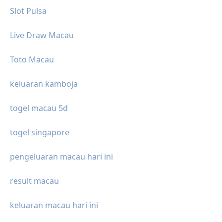
Slot Pulsa
Live Draw Macau
Toto Macau
keluaran kamboja
togel macau 5d
togel singapore
pengeluaran macau hari ini
result macau
keluaran macau hari ini