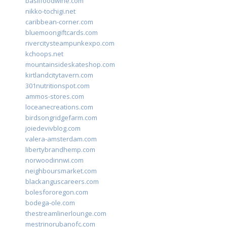
basilfoodwine.com
nikko-tochigi.net
caribbean-corner.com
bluemoongiftcards.com
rivercitysteampunkexpo.com
kchoops.net
mountainsideskateshop.com
kirtlandcitytavern.com
301nutritionspot.com
ammos-stores.com
loceanecreations.com
birdsongridgefarm.com
joiedevivblog.com
valera-amsterdam.com
libertybrandhemp.com
norwoodinnwi.com
neighboursmarket.com
blackanguscareers.com
bolesfororegon.com
bodega-ole.com
thestreamlinerlounge.com
mestrinorubanofc.com