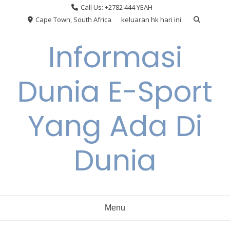
Skip
Call Us: +2782 444 YEAH
to
Cape Town, South Africa
keluaran hk hari ini
content
Informasi
Dunia E-Sport
Yang Ada Di
Dunia
Menu