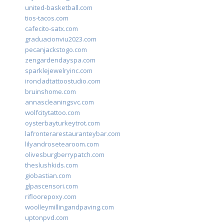
united-basketball.com
tios-tacos.com
cafecito-satx.com
graduacionviu2023.com
pecanjackstogo.com
zengardendayspa.com
sparklejewelryinc.com
ironcladtattoostudio.com
bruinshome.com
annascleaningsvc.com
wolfcitytattoo.com
oysterbayturkeytrot.com
lafronterarestauranteybar.com
lilyandrosetearoom.com
olivesburgberrypatch.com
theslushkids.com
giobastian.com
glpascensori.com
rifloorepoxy.com
woolleymillingandpaving.com
uptonpvd.com