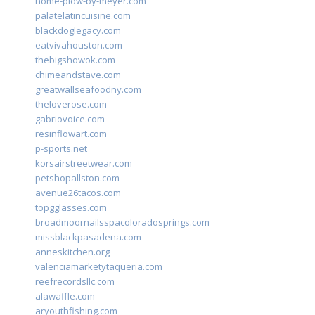
home-plow-by-meyer.com
palatelatincuisine.com
blackdoglegacy.com
eatvivahouston.com
thebigshowok.com
chimeandstave.com
greatwallseafoodny.com
theloverose.com
gabriovoice.com
resinflowart.com
p-sports.net
korsairstreetwear.com
petshopallston.com
avenue26tacos.com
topgglasses.com
broadmoornailsspacoloradosprings.com
missblackpasadena.com
anneskitchen.org
valenciamarketytaqueria.com
reefrecordsllc.com
alawaffle.com
aryouthfishing.com