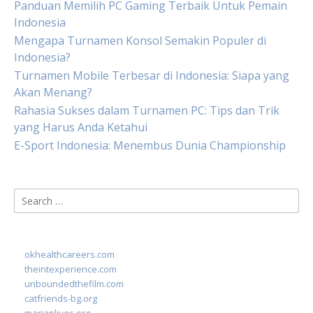
Panduan Memilih PC Gaming Terbaik Untuk Pemain
Indonesia
Mengapa Turnamen Konsol Semakin Populer di
Indonesia?
Turnamen Mobile Terbesar di Indonesia: Siapa yang
Akan Menang?
Rahasia Sukses dalam Turnamen PC: Tips dan Trik
yang Harus Anda Ketahui
E-Sport Indonesia: Menembus Dunia Championship
Search
for:
okhealthcareers.com
theintexperience.com
unboundedthefilm.com
catfriends-bg.org