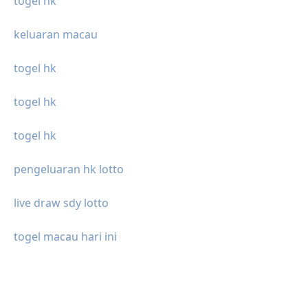
togel hk
keluaran macau
togel hk
togel hk
togel hk
pengeluaran hk lotto
live draw sdy lotto
togel macau hari ini