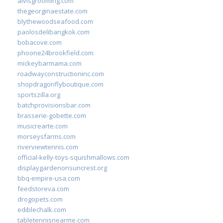
alvisgrooming.com
thegeorginaestate.com
blythewoodseafood.com
paolosdelibangkok.com
bobacove.com
phoone24brookfield.com
mickeybarmama.com
roadwayconstructioninc.com
shopdragonflyboutique.com
sportszilla.org
batchprovisionsbar.com
brasserie-gobette.com
musicrearte.com
morseysfarms.com
riverviewtennis.com
official-kelly-toys-squishmallows.com
displaygardenonsuncrest.org
bbq-empire-usa.com
feedstoreva.com
drogopets.com
ediblechalk.com
tabletennisnearme.com