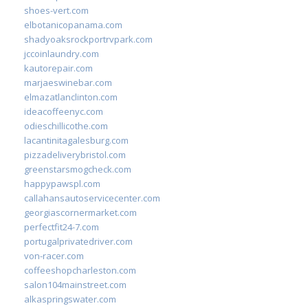
shoes-vert.com
elbotanicopanama.com
shadyoaksrockportrvpark.com
jccoinlaundry.com
kautorepair.com
marjaeswinebar.com
elmazatlanclinton.com
ideacoffeenyc.com
odieschillicothe.com
lacantinitagalesburg.com
pizzadeliverybristol.com
greenstarsmogcheck.com
happypawspl.com
callahansautoservicecenter.com
georgiascornermarket.com
perfectfit24-7.com
portugalprivatedriver.com
von-racer.com
coffeeshopcharleston.com
salon104mainstreet.com
alkaspringswater.com