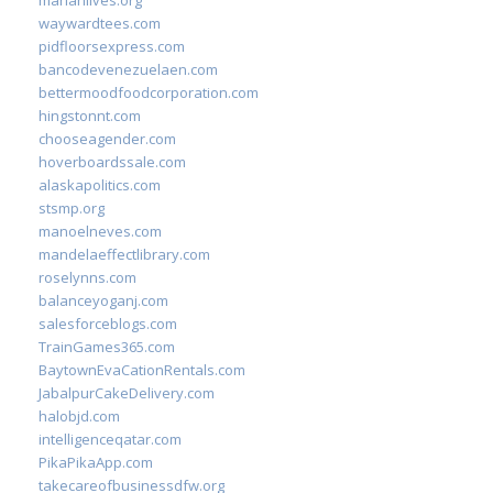
marianlives.org
waywardtees.com
pidfloorsexpress.com
bancodevenezuelaen.com
bettermoodfoodcorporation.com
hingstonnt.com
chooseagender.com
hoverboardssale.com
alaskapolitics.com
stsmp.org
manoelneves.com
mandelaeffectlibrary.com
roselynns.com
balanceyoganj.com
salesforceblogs.com
TrainGames365.com
BaytownEvaCationRentals.com
JabalpurCakeDelivery.com
halobjd.com
intelligenceqatar.com
PikaPikaApp.com
takecareofbusinessdfw.org