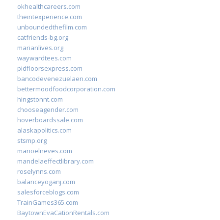
okhealthcareers.com
theintexperience.com
unboundedthefilm.com
catfriends-bg.org
marianlives.org
waywardtees.com
pidfloorsexpress.com
bancodevenezuelaen.com
bettermoodfoodcorporation.com
hingstonnt.com
chooseagender.com
hoverboardssale.com
alaskapolitics.com
stsmp.org
manoelneves.com
mandelaeffectlibrary.com
roselynns.com
balanceyoganj.com
salesforceblogs.com
TrainGames365.com
BaytownEvaCationRentals.com