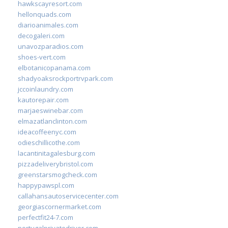
hawkscayresort.com
hellonquads.com
diarioanimales.com
decogaleri.com
unavozparadios.com
shoes-vert.com
elbotanicopanama.com
shadyoaksrockportrvpark.com
jccoinlaundry.com
kautorepair.com
marjaeswinebar.com
elmazatlanclinton.com
ideacoffeenyc.com
odieschillicothe.com
lacantinitagalesburg.com
pizzadeliverybristol.com
greenstarsmogcheck.com
happypawspl.com
callahansautoservicecenter.com
georgiascornermarket.com
perfectfit24-7.com
portugalprivatedriver.com