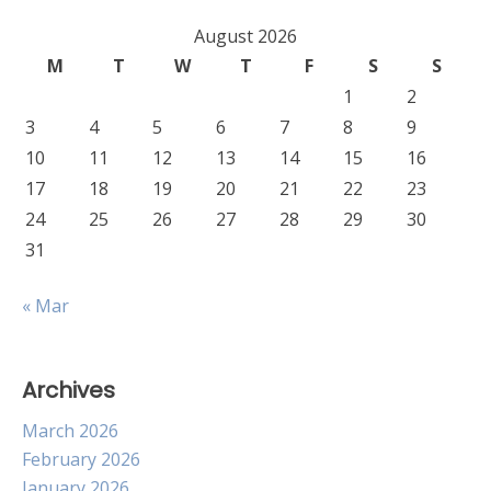
August 2026
M
T
W
T
F
S
S
1
2
3
4
5
6
7
8
9
10
11
12
13
14
15
16
17
18
19
20
21
22
23
24
25
26
27
28
29
30
31
« Mar
Archives
March 2026
February 2026
January 2026