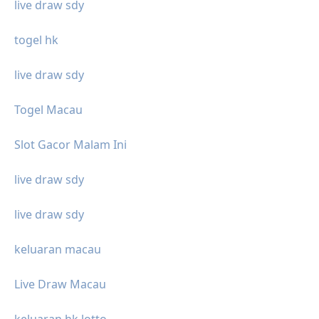
live draw sdy
togel hk
live draw sdy
Togel Macau
Slot Gacor Malam Ini
live draw sdy
live draw sdy
keluaran macau
Live Draw Macau