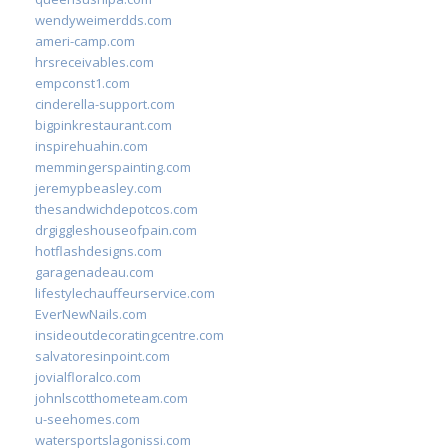
wendyweimerdds.com
ameri-camp.com
hrsreceivables.com
empconst1.com
cinderella-support.com
bigpinkrestaurant.com
inspirehuahin.com
memmingerspainting.com
jeremypbeasley.com
thesandwichdepotcos.com
drgiggleshouseofpain.com
hotflashdesigns.com
garagenadeau.com
lifestylechauffeurservice.com
EverNewNails.com
insideoutdecoratingcentre.com
salvatoresinpoint.com
jovialfloralco.com
johnlscotthometeam.com
u-seehomes.com
watersportslagonissi.com