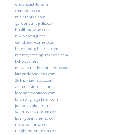
drivancastillo.com
cmmedspa.com
midletontkd.com
gardensandgrills.com
basilfoodwine.com
nikko-tochigi.net
caribbean-corner.com
bluemoongiftcards.com
rivercitysteampunkexpo.com
kchoops.net
mountainsideskateshop.com
kirtlandcitytavern.com
301nutritionspot.com
ammos-stores.com
loceanecreations.com
birdsongridgefarm.com
joiedevivblog.com
valera-amsterdam.com
libertybrandhemp.com
norwoodinnwi.com
neighboursmarket.com