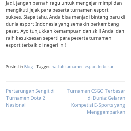
Jadi, jangan pernah ragu untuk mengejar mimpi dan
mengikuti jejak para peserta turnamen esport
sukses. Siapa tahu, Anda bisa menjadi bintang baru di
dunia esport Indonesia yang semakin berkembang
pesat. Ayo tunjukkan kemampuan dan skill Anda, dan
raih kesuksesan seperti para peserta turnamen
esport terbaik di negeri ini!
Posted in
Blog
Tagged
hadiah turnamen esport terbesar
Post
Pertarungan Sengit di
Turnamen CSGO Terbesar
Turnamen Dota 2
di Dunia: Gelaran
Nasional
Kompetisi E-Sports yang
navigation
Menggemparkan