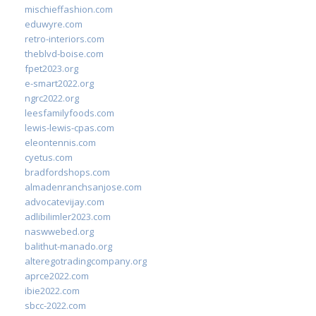
mischieffashion.com
eduwyre.com
retro-interiors.com
theblvd-boise.com
fpet2023.org
e-smart2022.org
ngrc2022.org
leesfamilyfoods.com
lewis-lewis-cpas.com
eleontennis.com
cyetus.com
bradfordshops.com
almadenranchsanjose.com
advocatevijay.com
adlibilimler2023.com
naswwebed.org
balithut-manado.org
alteregotradingcompany.org
aprce2022.com
ibie2022.com
sbcc-2022.com