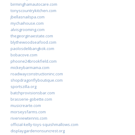
birminghamautocare.com
tonyscountrykitchen.com
jbellasnailspa.com
mychaihouse.com
alvisgrooming.com
thegeorginaestate.com
blythewoodseafood.com
paolosdelibangkok.com
bobacove.com
phoone24brookfield.com
mickeybarmama.com
roadwayconstructioninc.com
shopdragonflyboutique.com
sportszilla.org
batchprovisionsbar.com
brasserie-gobette.com
musicrearte.com
morseysfarms.com
riverviewtennis.com
official-kelly-toys-squishmallows.com
displaygardenonsuncrest.org