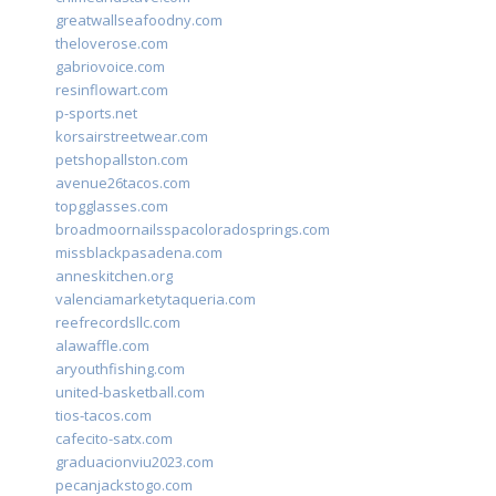
greatwallseafoodny.com
theloverose.com
gabriovoice.com
resinflowart.com
p-sports.net
korsairstreetwear.com
petshopallston.com
avenue26tacos.com
topgglasses.com
broadmoornailsspacoloradosprings.com
missblackpasadena.com
anneskitchen.org
valenciamarketytaqueria.com
reefrecordsllc.com
alawaffle.com
aryouthfishing.com
united-basketball.com
tios-tacos.com
cafecito-satx.com
graduacionviu2023.com
pecanjackstogo.com