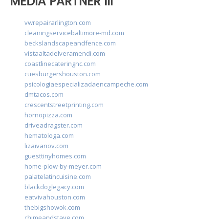
MEDIA PARTNER III
vwrepairarlington.com
cleaningservicebaltimore-md.com
beckslandscapeandfence.com
vistaaltadelveramendi.com
coastlinecateringnc.com
cuesburgershouston.com
psicologiaespecializadaencampeche.com
dmtacos.com
crescentstreetprinting.com
hornopizza.com
driveadragster.com
hematologa.com
lizaivanov.com
guesttinyhomes.com
home-plow-by-meyer.com
palatelatincuisine.com
blackdoglegacy.com
eatvivahouston.com
thebigshowok.com
chimeandstave.com