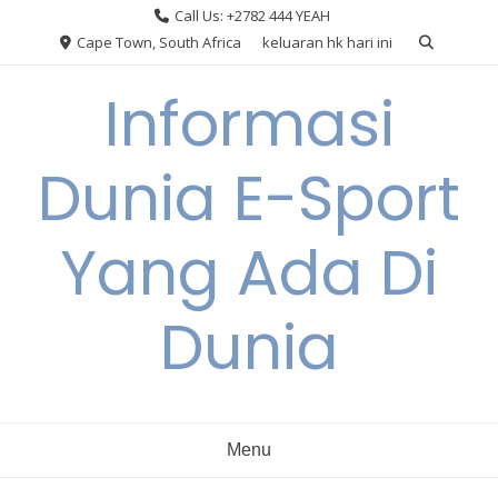
Skip
Call Us: +2782 444 YEAH
to
Cape Town, South Africa
keluaran hk hari ini
content
Informasi
Dunia E-Sport
Yang Ada Di
Dunia
Menu