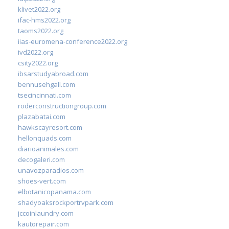
klivet2022.org
ifac-hms2022.org
taoms2022.org
iias-euromena-conference2022.org
ivd2022.org
csity2022.org
ibsarstudyabroad.com
bennusehgall.com
tsecincinnati.com
roderconstructiongroup.com
plazabatai.com
hawkscayresort.com
hellonquads.com
diarioanimales.com
decogaleri.com
unavozparadios.com
shoes-vert.com
elbotanicopanama.com
shadyoaksrockportrvpark.com
jccoinlaundry.com
kautorepair.com