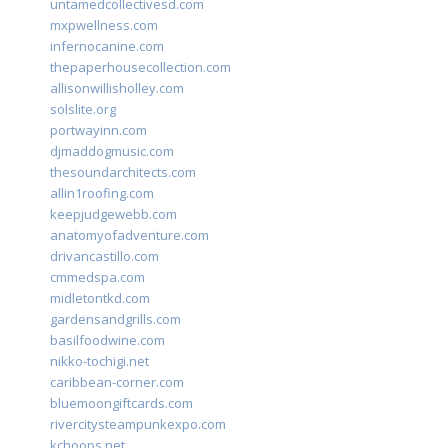
untamedcollectivesd.com
mxpwellness.com
infernocanine.com
thepaperhousecollection.com
allisonwillisholley.com
solslite.org
portwayinn.com
djmaddogmusic.com
thesoundarchitects.com
allin1roofing.com
keepjudgewebb.com
anatomyofadventure.com
drivancastillo.com
cmmedspa.com
midletontkd.com
gardensandgrills.com
basilfoodwine.com
nikko-tochigi.net
caribbean-corner.com
bluemoongiftcards.com
rivercitysteampunkexpo.com
kchoops.net