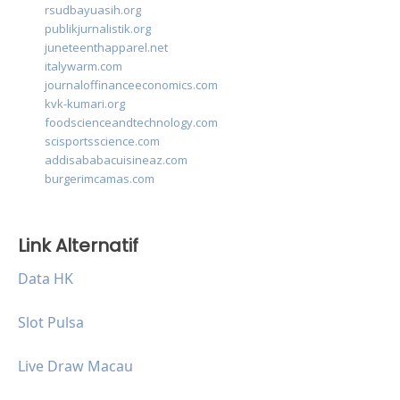
rsudbayuasih.org
publikjurnalistik.org
juneteenthapparel.net
italywarm.com
journaloffinanceeconomics.com
kvk-kumari.org
foodscienceandtechnology.com
scisportsscience.com
addisababacuisineaz.com
burgerimcamas.com
Link Alternatif
Data HK
Slot Pulsa
Live Draw Macau