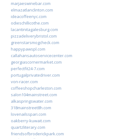
marjaeswinebar.com
elmazatlanclinton.com
ideacoffeenyc.com
odieschillicothe.com
lacantinitagalesburg.com
pizzadeliverybristol.com
greenstarsmogcheck.com
happypawspl.com
callahansautoservicecenter.com
georgiascornermarket.com
perfectfit24-7.com
portugalprivatedriver.com
von-racer.com
coffeeshopcharleston.com
salon104mainstreet.com
alkaspringswater.com
318mainstreet8h.com
lovenailsspari.com
oakberry-kuwait.com
quartzliterary.com
friendsofbroderickpark.com