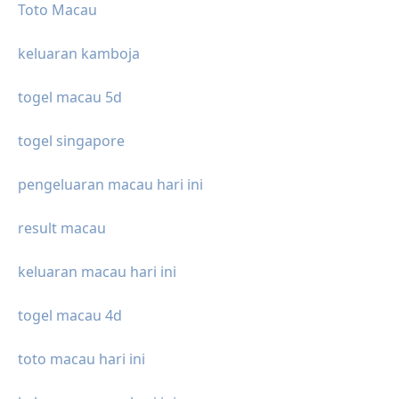
Toto Macau
keluaran kamboja
togel macau 5d
togel singapore
pengeluaran macau hari ini
result macau
keluaran macau hari ini
togel macau 4d
toto macau hari ini