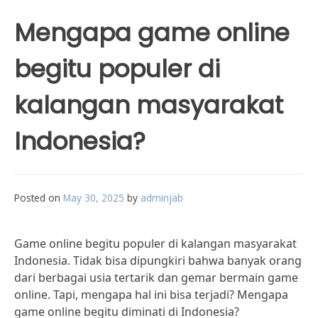
Mengapa game online
begitu populer di
kalangan masyarakat
Indonesia?
Posted on
May 30, 2025
by
adminjab
Game online begitu populer di kalangan masyarakat
Indonesia. Tidak bisa dipungkiri bahwa banyak orang
dari berbagai usia tertarik dan gemar bermain game
online. Tapi, mengapa hal ini bisa terjadi? Mengapa
game online begitu diminati di Indonesia?