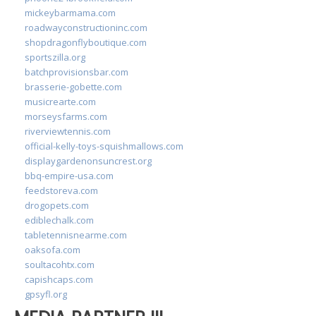
mickeybarmama.com
roadwayconstructioninc.com
shopdragonflyboutique.com
sportszilla.org
batchprovisionsbar.com
brasserie-gobette.com
musicrearte.com
morseysfarms.com
riverviewtennis.com
official-kelly-toys-squishmallows.com
displaygardenonsuncrest.org
bbq-empire-usa.com
feedstoreva.com
drogopets.com
ediblechalk.com
tabletennisnearme.com
oaksofa.com
soultacohtx.com
capishcaps.com
gpsyfl.org