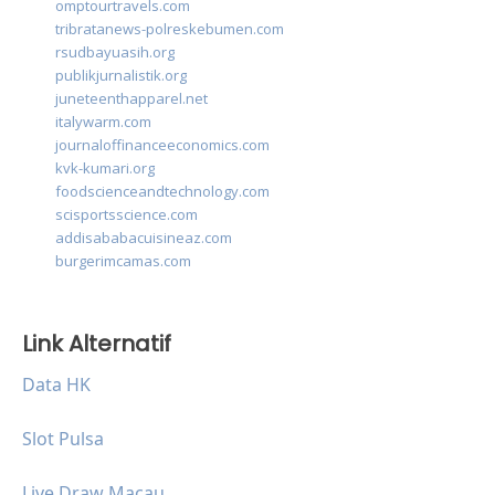
omptourtravels.com
tribratanews-polreskebumen.com
rsudbayuasih.org
publikjurnalistik.org
juneteenthapparel.net
italywarm.com
journaloffinanceeconomics.com
kvk-kumari.org
foodscienceandtechnology.com
scisportsscience.com
addisababacuisineaz.com
burgerimcamas.com
Link Alternatif
Data HK
Slot Pulsa
Live Draw Macau