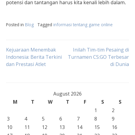
potensi dan tantangan harus kita kenali lebih dalam.
Posted in
Blog
Tagged
informasi tentang game online
Post
Kejuaraan Menembak
Inilah Tim-tim Pesaing di
Indonesia: Berita Terkini
Turnamen CS:GO Terbesar
dan Prestasi Atlet
di Dunia
navigation
August 2026
M
T
W
T
F
S
S
1
2
3
4
5
6
7
8
9
10
11
12
13
14
15
16