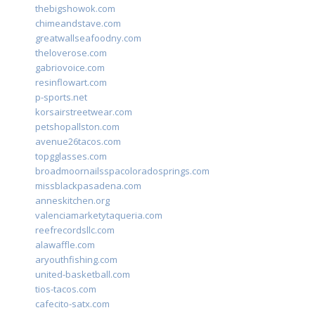
thebigshowok.com
chimeandstave.com
greatwallseafoodny.com
theloverose.com
gabriovoice.com
resinflowart.com
p-sports.net
korsairstreetwear.com
petshopallston.com
avenue26tacos.com
topgglasses.com
broadmoornailsspacoloradosprings.com
missblackpasadena.com
anneskitchen.org
valenciamarketytaqueria.com
reefrecordsllc.com
alawaffle.com
aryouthfishing.com
united-basketball.com
tios-tacos.com
cafecito-satx.com