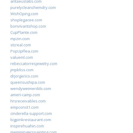
antaeuslabs.com
purelycleanchemdry.com
WishOping.com
shoplegacee.com
bonvivantshop.com
CupPlante.com
mpzin.com
stcreal.com
PopUpFlea.com
valueml.com
rebeccatorresjewelry.com
jmpbliss.com
drjorgerico.com
queensushipa.com
wendyweimerdds.com
ameri-camp.com
hrsreceivables.com
empconst1.com
cinderella-support.com
bigpinkrestaurant.com
inspirehuahin.com
memmingerspainting.com