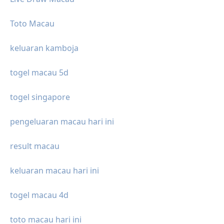
Toto Macau
keluaran kamboja
togel macau 5d
togel singapore
pengeluaran macau hari ini
result macau
keluaran macau hari ini
togel macau 4d
toto macau hari ini