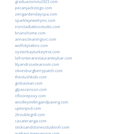
graduacionviu2023.com
pecanjackstogo.com
zengardendayspa.com
sparklejewelryinc.com
ironcladtattoostudio.com
bruinshome.com
annascleaningsvc.com
wolfcitytattoo.com
oysterbayturkeytrot.com
lafronterarestauranteybar.com
lilyandrosetearoom.com
olivesburgberrypatch.com
theslushkids.com
giobastian.com
glpascensori.com
rifloorepoxy.com
woolleymillingandpaving.com
uptonpvd.com
2troublegrill.com
casateranga.com
sticksandstonesstudiooh.com
walkers-treeservice.com