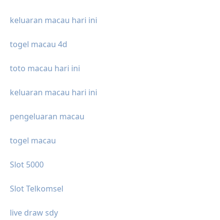
keluaran macau hari ini
togel macau 4d
toto macau hari ini
keluaran macau hari ini
pengeluaran macau
togel macau
Slot 5000
Slot Telkomsel
live draw sdy