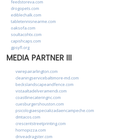
feedstoreva.com
drogopets.com
ediblechalk.com
tabletennisnearme.com
oaksofa.com
soultacohtx.com
capishcaps.com
gpsyfl.org
MEDIA PARTNER III
vwrepairarlington.com
cleaningservicebaltimore-md.com
beckslandscapeandfence.com
vistaaltadelveramendi.com
coastlinecateringnc.com
cuesburgershouston.com
psicologiaespecializadaencampeche.com
dmtacos.com
crescentstreetprinting.com
hornopizza.com
driveadragster.com