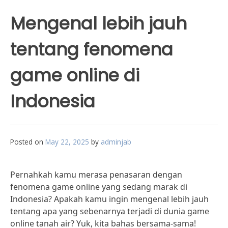
Mengenal lebih jauh
tentang fenomena
game online di
Indonesia
Posted on
May 22, 2025
by
adminjab
Pernahkah kamu merasa penasaran dengan
fenomena game online yang sedang marak di
Indonesia? Apakah kamu ingin mengenal lebih jauh
tentang apa yang sebenarnya terjadi di dunia game
online tanah air? Yuk, kita bahas bersama-sama!