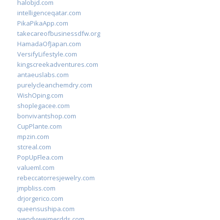
halobjd.com
intelligenceqatar.com
PikaPikaApp.com
takecareofbusinessdfw.org
HamadaOfJapan.com
VersifyLifestyle.com
kingscreekadventures.com
antaeuslabs.com
purelycleanchemdry.com
WishOping.com
shoplegacee.com
bonvivantshop.com
CupPlante.com
mpzin.com
stcreal.com
PopUpFlea.com
valueml.com
rebeccatorresjewelry.com
jmpbliss.com
drjorgerico.com
queensushipa.com
wendyweimerdds.com