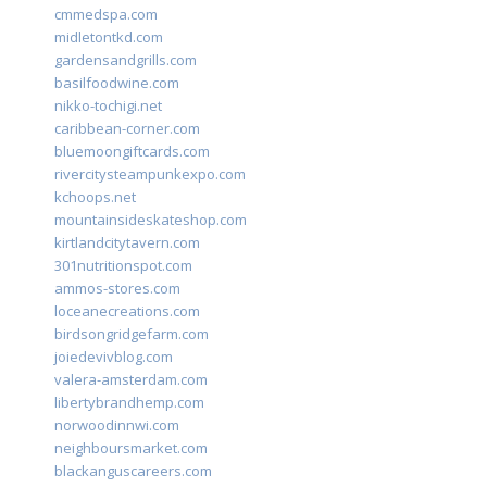
cmmedspa.com
midletontkd.com
gardensandgrills.com
basilfoodwine.com
nikko-tochigi.net
caribbean-corner.com
bluemoongiftcards.com
rivercitysteampunkexpo.com
kchoops.net
mountainsideskateshop.com
kirtlandcitytavern.com
301nutritionspot.com
ammos-stores.com
loceanecreations.com
birdsongridgefarm.com
joiedevivblog.com
valera-amsterdam.com
libertybrandhemp.com
norwoodinnwi.com
neighboursmarket.com
blackanguscareers.com