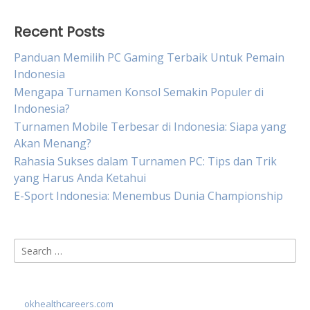
Recent Posts
Panduan Memilih PC Gaming Terbaik Untuk Pemain
Indonesia
Mengapa Turnamen Konsol Semakin Populer di
Indonesia?
Turnamen Mobile Terbesar di Indonesia: Siapa yang
Akan Menang?
Rahasia Sukses dalam Turnamen PC: Tips dan Trik
yang Harus Anda Ketahui
E-Sport Indonesia: Menembus Dunia Championship
Search
for:
okhealthcareers.com