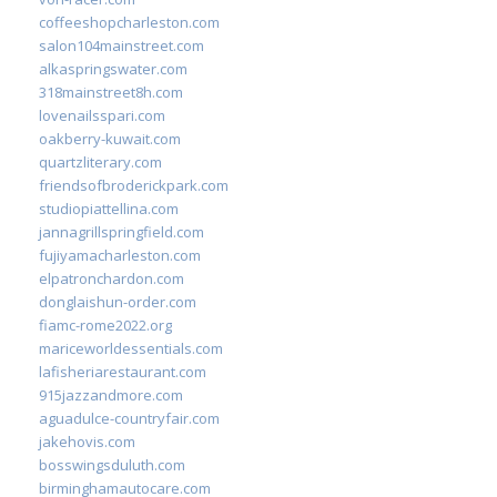
coffeeshopcharleston.com
salon104mainstreet.com
alkaspringswater.com
318mainstreet8h.com
lovenailsspari.com
oakberry-kuwait.com
quartzliterary.com
friendsofbroderickpark.com
studiopiattellina.com
jannagrillspringfield.com
fujiyamacharleston.com
elpatronchardon.com
donglaishun-order.com
fiamc-rome2022.org
mariceworldessentials.com
lafisheriarestaurant.com
915jazzandmore.com
aguadulce-countryfair.com
jakehovis.com
bosswingsduluth.com
birminghamautocare.com