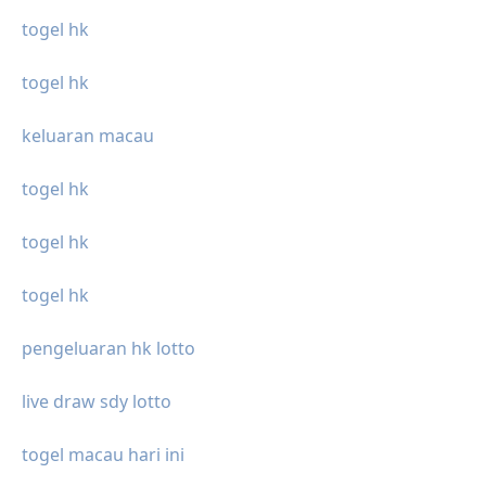
togel hk
togel hk
keluaran macau
togel hk
togel hk
togel hk
pengeluaran hk lotto
live draw sdy lotto
togel macau hari ini