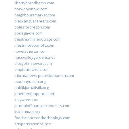
libertybrandhemp.com
norwoodinnwi.com
neighboursmarket.com
blackanguscareers.com
bolesfororegon.com
bodega-ole.com
thestreamlinerlounge.com
mestrinorubanofc.com
novelatherton.com
nassvalleygardens.net
electjohnstewart.com
omptourtravels.com
tribratanews-polreskebumen.com
rsudbayuasih.org
publikjurnalistik.org
juneteenthapparel.net
italywarm.com
journaloffinanceeconomics.com
kvk-kumari.org
foodscienceandtechnology.com
scisportsscience.com