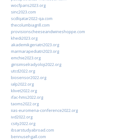
wocfparis2023.org
sinc2023.com
scdlqatar2022-qa.com
thecolumbiagrill.com
provisionscheeseandwineshoppe.com
khedi2023.org
akademikgeriatri2023.org
marmarapediatri2023.org
emchie2023.org
girisimselradyoloji2022.org
utcd2022.org
biosensor2022.org
ialp2022.org
klivet2022.org
ifac-hms2022.org
taoms2022.org
iias-euromena-conference2022.org
ivd2022.org
csity2022.org
ibsarstudyabroad.com
bennusehgall.com