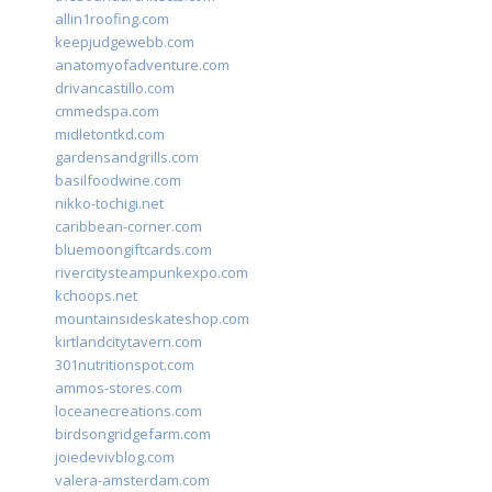
allin1roofing.com
keepjudgewebb.com
anatomyofadventure.com
drivancastillo.com
cmmedspa.com
midletontkd.com
gardensandgrills.com
basilfoodwine.com
nikko-tochigi.net
caribbean-corner.com
bluemoongiftcards.com
rivercitysteampunkexpo.com
kchoops.net
mountainsideskateshop.com
kirtlandcitytavern.com
301nutritionspot.com
ammos-stores.com
loceanecreations.com
birdsongridgefarm.com
joiedevivblog.com
valera-amsterdam.com