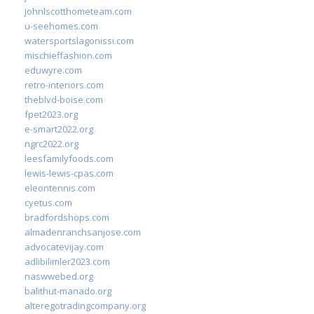
johnlscotthometeam.com
u-seehomes.com
watersportslagonissi.com
mischieffashion.com
eduwyre.com
retro-interiors.com
theblvd-boise.com
fpet2023.org
e-smart2022.org
ngrc2022.org
leesfamilyfoods.com
lewis-lewis-cpas.com
eleontennis.com
cyetus.com
bradfordshops.com
almadenranchsanjose.com
advocatevijay.com
adlibilimler2023.com
naswwebed.org
balithut-manado.org
alteregotradingcompany.org