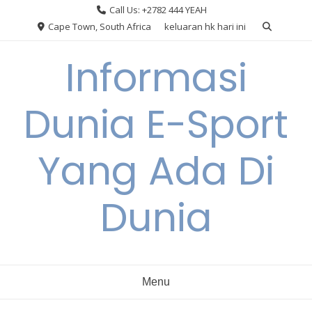
Skip
Call Us: +2782 444 YEAH
to
Cape Town, South Africa
keluaran hk hari ini
content
Informasi
Dunia E-Sport
Yang Ada Di
Dunia
Menu