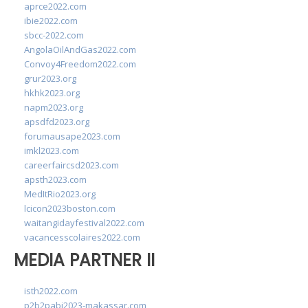
aprce2022.com
ibie2022.com
sbcc-2022.com
AngolaOilAndGas2022.com
Convoy4Freedom2022.com
grur2023.org
hkhk2023.org
napm2023.org
apsdfd2023.org
forumausape2023.com
imkl2023.com
careerfaircsd2023.com
apsth2023.com
MedItRio2023.org
lcicon2023boston.com
waitangidayfestival2022.com
vacancesscolaires2022.com
MEDIA PARTNER II
isth2022.com
p2b2pabi2023-makassar.com