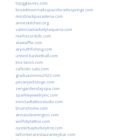
topgglasses.com
broadmoornailsspacoloradosprings.com
missblackpasadena.com
anneskitchen.org
valenciamarketytaqueria.com
reefrecordsllc.com
alawaffle.com
aryouthfishing.com
united-basketball.com
tios-tacos.com
cafecito-satx.com
graduacionviu2023.com
pecanjackstogo.com
zengardendayspa.com
sparklejewelryinc.com
ironcladtattoostudio.com
bruinshome.com
annascleaningsvc.com
wolfcitytattoo.com
oysterbayturkeytrot.com
lafronterarestauranteybar.com