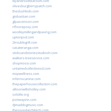
lilyandrosetearoom.com
olivesburgberrypatch.com
theslushkids.com
giobastian.com
glpascensori.com
rifloorepoxy.com
woolleymillingandpaving.com
uptonpvd.com
2troublegrill.com
casateranga.com
sticksandstonesstudiooh.com
walkers-treeservice.com
shopmossi.com
untamedcollectivesd.com
mxpwellness.com
infernocanine.com
thepaperhousecollection.com
allisonwillisholley.com
solslite.org
portwayinn.com
djmaddogmusic.com
thesoundarchitects.com