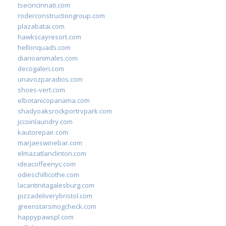
tsecincinnati.com
roderconstructiongroup.com
plazabatai.com
hawkscayresort.com
hellonquads.com
diarioanimales.com
decogaleri.com
unavozparadios.com
shoes-vert.com
elbotanicopanama.com
shadyoaksrockportrvpark.com
jccoinlaundry.com
kautorepair.com
marjaeswinebar.com
elmazatlanclinton.com
ideacoffeenyc.com
odieschillicothe.com
lacantinitagalesburg.com
pizzadeliverybristol.com
greenstarsmogcheck.com
happypawspl.com