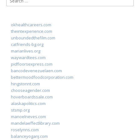
for:
okhealthcareers.com
theintexperience.com
unboundedthefilm.com
catfriends-bg.org
marianlives.org
waywardtees.com
pidfloorsexpress.com
bancodevenezuelaen.com
bettermoodfoodcorporation.com
hingstonnt.com
chooseagender.com
hoverboardssale.com
alaskapolitics.com
stsmp.org
manoelneves.com
mandelaeffectlibrary.com
roselynns.com
balanceyoganj.com