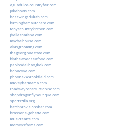
aguadulce-countryfair.com
jakehovis.com
bosswingsduluth.com
birminghamautocare.com
tonyscountrykitchen.com
jbellasnailspa.com
mychaihouse.com
alvisgrooming.com
thegeorginaestate.com
blythewoodseafood.com
paolosdelibangkok.com
bobacove.com
phoone24brookfield.com
mickeybarmama.com
roadwayconstructioninc.com
shopdragonflyboutique.com
sportszilla.org
batchprovisionsbar.com
brasserie-gobette.com
musicrearte.com
morseysfarms.com