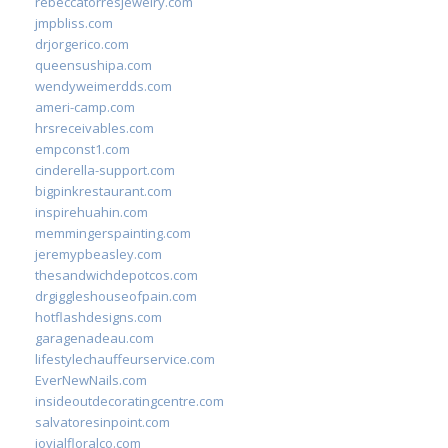
rebeccatorresjewelry.com
jmpbliss.com
drjorgerico.com
queensushipa.com
wendyweimerdds.com
ameri-camp.com
hrsreceivables.com
empconst1.com
cinderella-support.com
bigpinkrestaurant.com
inspirehuahin.com
memmingerspainting.com
jeremypbeasley.com
thesandwichdepotcos.com
drgiggleshouseofpain.com
hotflashdesigns.com
garagenadeau.com
lifestylechauffeurservice.com
EverNewNails.com
insideoutdecoratingcentre.com
salvatoresinpoint.com
jovialfloralco.com