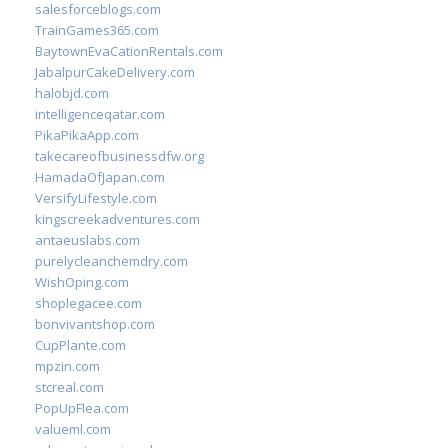
salesforceblogs.com
TrainGames365.com
BaytownEvaCationRentals.com
JabalpurCakeDelivery.com
halobjd.com
intelligenceqatar.com
PikaPikaApp.com
takecareofbusinessdfw.org
HamadaOfJapan.com
VersifyLifestyle.com
kingscreekadventures.com
antaeuslabs.com
purelycleanchemdry.com
WishOping.com
shoplegacee.com
bonvivantshop.com
CupPlante.com
mpzin.com
stcreal.com
PopUpFlea.com
valueml.com