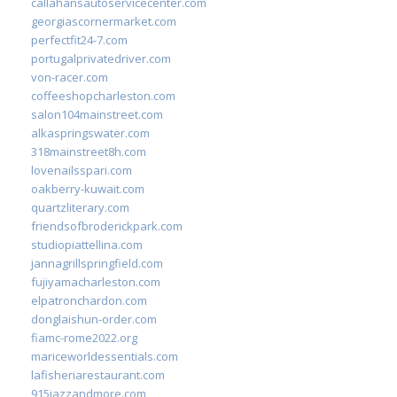
callahansautoservicecenter.com
georgiascornermarket.com
perfectfit24-7.com
portugalprivatedriver.com
von-racer.com
coffeeshopcharleston.com
salon104mainstreet.com
alkaspringswater.com
318mainstreet8h.com
lovenailsspari.com
oakberry-kuwait.com
quartzliterary.com
friendsofbroderickpark.com
studiopiattellina.com
jannagrillspringfield.com
fujiyamacharleston.com
elpatronchardon.com
donglaishun-order.com
fiamc-rome2022.org
mariceworldessentials.com
lafisheriarestaurant.com
915jazzandmore.com