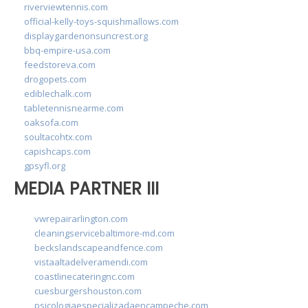
riverviewtennis.com
official-kelly-toys-squishmallows.com
displaygardenonsuncrest.org
bbq-empire-usa.com
feedstoreva.com
drogopets.com
ediblechalk.com
tabletennisnearme.com
oaksofa.com
soultacohtx.com
capishcaps.com
gpsyfl.org
MEDIA PARTNER III
vwrepairarlington.com
cleaningservicebaltimore-md.com
beckslandscapeandfence.com
vistaaltadelveramendi.com
coastlinecateringnc.com
cuesburgershouston.com
psicologiaespecializadaencampeche.com