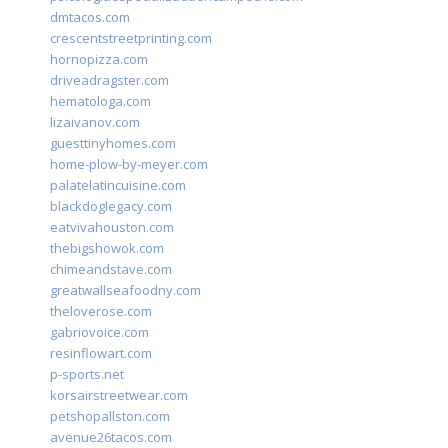
dmtacos.com
crescentstreetprinting.com
hornopizza.com
driveadragster.com
hematologa.com
lizaivanov.com
guesttinyhomes.com
home-plow-by-meyer.com
palatelatincuisine.com
blackdoglegacy.com
eatvivahouston.com
thebigshowok.com
chimeandstave.com
greatwallseafoodny.com
theloverose.com
gabriovoice.com
resinflowart.com
p-sports.net
korsairstreetwear.com
petshopallston.com
avenue26tacos.com