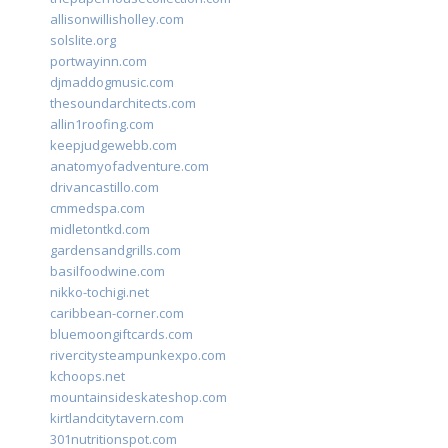
allisonwillisholley.com
solslite.org
portwayinn.com
djmaddogmusic.com
thesoundarchitects.com
allin1roofing.com
keepjudgewebb.com
anatomyofadventure.com
drivancastillo.com
cmmedspa.com
midletontkd.com
gardensandgrills.com
basilfoodwine.com
nikko-tochigi.net
caribbean-corner.com
bluemoongiftcards.com
rivercitysteampunkexpo.com
kchoops.net
mountainsideskateshop.com
kirtlandcitytavern.com
301nutritionspot.com