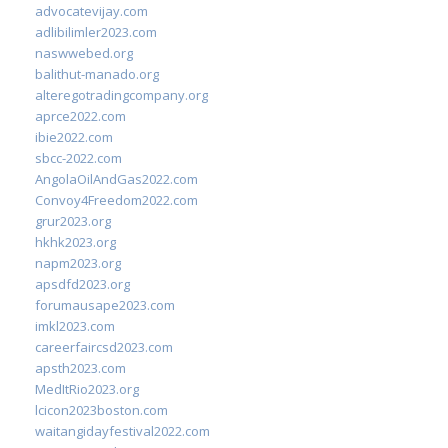
advocatevijay.com
adlibilimler2023.com
naswwebed.org
balithut-manado.org
alteregotradingcompany.org
aprce2022.com
ibie2022.com
sbcc-2022.com
AngolaOilAndGas2022.com
Convoy4Freedom2022.com
grur2023.org
hkhk2023.org
napm2023.org
apsdfd2023.org
forumausape2023.com
imkl2023.com
careerfaircsd2023.com
apsth2023.com
MedItRio2023.org
lcicon2023boston.com
waitangidayfestival2022.com