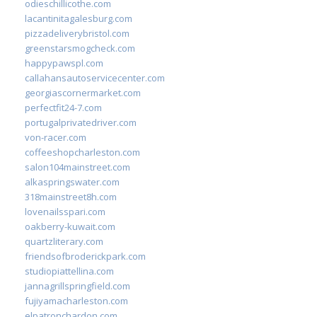
odieschillicothe.com
lacantinitagalesburg.com
pizzadeliverybristol.com
greenstarsmogcheck.com
happypawspl.com
callahansautoservicecenter.com
georgiascornermarket.com
perfectfit24-7.com
portugalprivatedriver.com
von-racer.com
coffeeshopcharleston.com
salon104mainstreet.com
alkaspringswater.com
318mainstreet8h.com
lovenailsspari.com
oakberry-kuwait.com
quartzliterary.com
friendsofbroderickpark.com
studiopiattellina.com
jannagrillspringfield.com
fujiyamacharleston.com
elpatronchardon.com