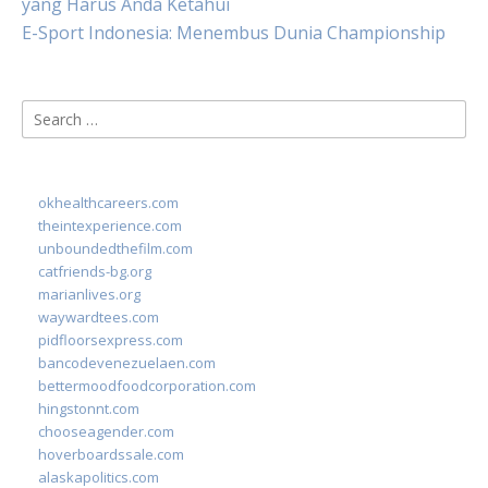
yang Harus Anda Ketahui
E-Sport Indonesia: Menembus Dunia Championship
Search
for:
okhealthcareers.com
theintexperience.com
unboundedthefilm.com
catfriends-bg.org
marianlives.org
waywardtees.com
pidfloorsexpress.com
bancodevenezuelaen.com
bettermoodfoodcorporation.com
hingstonnt.com
chooseagender.com
hoverboardssale.com
alaskapolitics.com