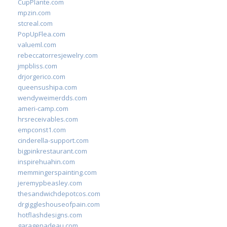
CupPlante.com
mpzin.com
stcreal.com
PopUpFlea.com
valueml.com
rebeccatorresjewelry.com
jmpbliss.com
drjorgerico.com
queensushipa.com
wendyweimerdds.com
ameri-camp.com
hrsreceivables.com
empconst1.com
cinderella-support.com
bigpinkrestaurant.com
inspirehuahin.com
memmingerspainting.com
jeremypbeasley.com
thesandwichdepotcos.com
drgiggleshouseofpain.com
hotflashdesigns.com
garagenadeau.com