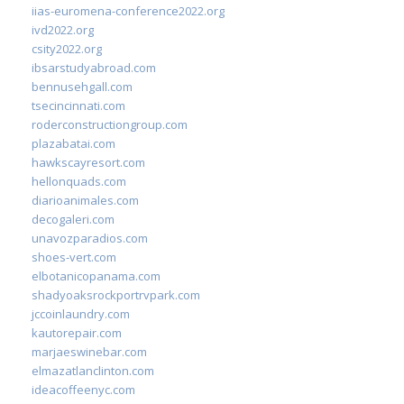
iias-euromena-conference2022.org
ivd2022.org
csity2022.org
ibsarstudyabroad.com
bennusehgall.com
tsecincinnati.com
roderconstructiongroup.com
plazabatai.com
hawkscayresort.com
hellonquads.com
diarioanimales.com
decogaleri.com
unavozparadios.com
shoes-vert.com
elbotanicopanama.com
shadyoaksrockportrvpark.com
jccoinlaundry.com
kautorepair.com
marjaeswinebar.com
elmazatlanclinton.com
ideacoffeenyc.com