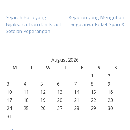
Post
Sejarah Baru yang
Kejadian yang Mengubah
Bijaksana: Iran dan Israel
Segalanya: Roket SpaceX
Setelah Peperangan
navigation
August 2026
M
T
W
T
F
S
S
1
2
3
4
5
6
7
8
9
10
11
12
13
14
15
16
17
18
19
20
21
22
23
24
25
26
27
28
29
30
31