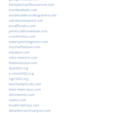
lifestylechauffeurservice.com
EverNewNails.com
insideoutdecoratingcentre.com
salvatoresinpoint.com
jovialfloralco.com
johnlscotthometeam.com
u-seehomes.com
watersportslagonissi.com
mischieffashion.com
eduwyre.com
retro-interiors.com
theblvd-boise.com
fpet2023.org
e-smart2022.org
ngrc2022.org
leesfamilyfoods.com
lewis-lewis-cpas.com
eleontennis.com
cyetus.com
bradfordshops.com
almadenranchsanjose.com