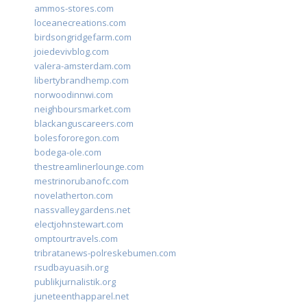
ammos-stores.com
loceanecreations.com
birdsongridgefarm.com
joiedevivblog.com
valera-amsterdam.com
libertybrandhemp.com
norwoodinnwi.com
neighboursmarket.com
blackanguscareers.com
bolesfororegon.com
bodega-ole.com
thestreamlinerlounge.com
mestrinorubanofc.com
novelatherton.com
nassvalleygardens.net
electjohnstewart.com
omptourtravels.com
tribratanews-polreskebumen.com
rsudbayuasih.org
publikjurnalistik.org
juneteenthapparel.net