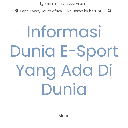
Skip
Call Us: +2782 444 YEAH
to
Cape Town, South Africa
keluaran hk hari ini
content
Informasi
Dunia E-Sport
Yang Ada Di
Dunia
Menu