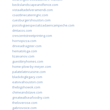
beckslandscapeandfence.com
vistaaltadelveramendi.com
coastlinecateringnc.com
cuesburgershouston.com
psicologiaespecializadaencampeche.com
dmtacos.com
crescentstreetprinting.com
hornopizza.com
driveadragster.com
hematologa.com
lizaivanov.com
guesttinyhomes.com
home-plow-by-meyer.com
palatelatincuisine.com
blackdoglegacy.com
eatvivahouston.com
thebigshowok.com
chimeandstave.com
greatwallseafoodny.com
theloverose.com
gabriovoice.com