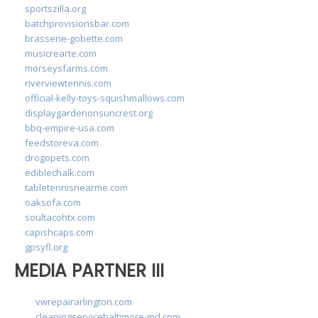
sportszilla.org
batchprovisionsbar.com
brasserie-gobette.com
musicrearte.com
morseysfarms.com
riverviewtennis.com
official-kelly-toys-squishmallows.com
displaygardenonsuncrest.org
bbq-empire-usa.com
feedstoreva.com
drogopets.com
ediblechalk.com
tabletennisnearme.com
oaksofa.com
soultacohtx.com
capishcaps.com
gpsyfl.org
MEDIA PARTNER III
vwrepairarlington.com
cleaningservicebaltimore-md.com