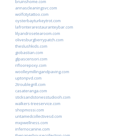
bruinshome.com
annascleaningsvc.com
wolfcitytattoo.com
oysterbayturkeytrot.com
lafronterarestauranteybar.com
lilyandrosetearoom.com
olivesburgberrypatch.com
theslushkids.com
giobastian.com
glpascensori.com
rifloorepoxy.com
woolleymillingandpaving.com
uptonpvd.com
2troublegrill.com
casateranga.com
sticksandstonesstudiooh.com
walkers-treeservice.com
shopmossi.com
untamedcollectivesd.com
mxpwellness.com
infernocanine.com
thepaperhousecollection.com