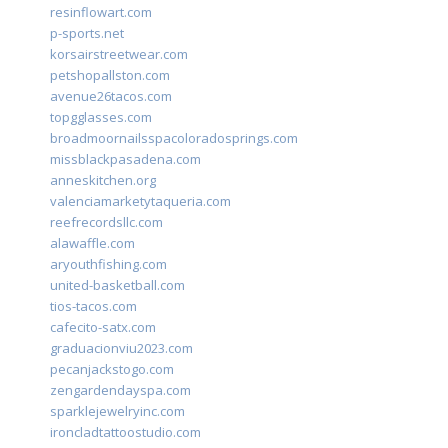
resinflowart.com
p-sports.net
korsairstreetwear.com
petshopallston.com
avenue26tacos.com
topgglasses.com
broadmoornailsspacoloradosprings.com
missblackpasadena.com
anneskitchen.org
valenciamarketytaqueria.com
reefrecordsllc.com
alawaffle.com
aryouthfishing.com
united-basketball.com
tios-tacos.com
cafecito-satx.com
graduacionviu2023.com
pecanjackstogo.com
zengardendayspa.com
sparklejewelryinc.com
ironcladtattoostudio.com