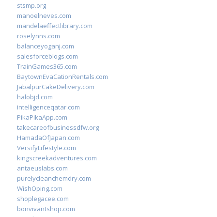
stsmp.org
manoelneves.com
mandelaeffectlibrary.com
roselynns.com
balanceyoganj.com
salesforceblogs.com
TrainGames365.com
BaytownEvaCationRentals.com
JabalpurCakeDelivery.com
halobjd.com
intelligenceqatar.com
PikaPikaApp.com
takecareofbusinessdfw.org
HamadaOfJapan.com
VersifyLifestyle.com
kingscreekadventures.com
antaeuslabs.com
purelycleanchemdry.com
WishOping.com
shoplegacee.com
bonvivantshop.com