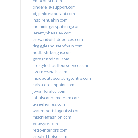
empconst1.com
cinderella-support.com
bigpinkrestaurant.com
inspirehuahin.com
memmingerspainting.com
jeremypbeasley.com
thesandwichdepotcos.com
drgiggleshouseofpain.com
hotflashdesigns.com
garagenadeau.com
lifestylechauffeurservice.com
EverNewNails.com
insideoutdecoratingcentre.com
salvatoresinpoint.com
jovialfloralco.com
johnlscotthometeam.com
u-seehomes.com
watersportslagonissi.com
mischieffashion.com
eduwyre.com
retro-interiors.com
theblvd-boise.com