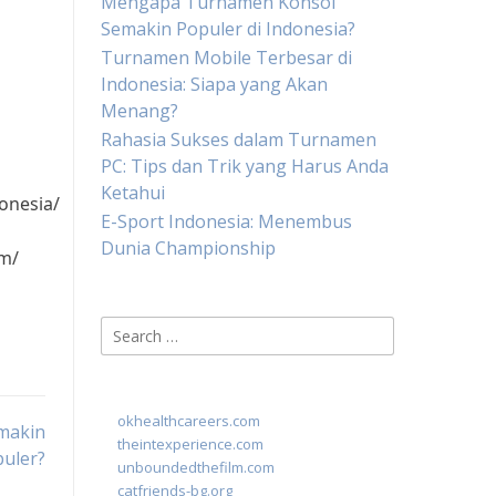
Mengapa Turnamen Konsol
Semakin Populer di Indonesia?
Turnamen Mobile Terbesar di
Indonesia: Siapa yang Akan
Menang?
Rahasia Sukses dalam Turnamen
PC: Tips dan Trik yang Harus Anda
Ketahui
onesia/
E-Sport Indonesia: Menembus
Dunia Championship
am/
Search
for:
okhealthcareers.com
makin
theintexperience.com
uler?
unboundedthefilm.com
catfriends-bg.org