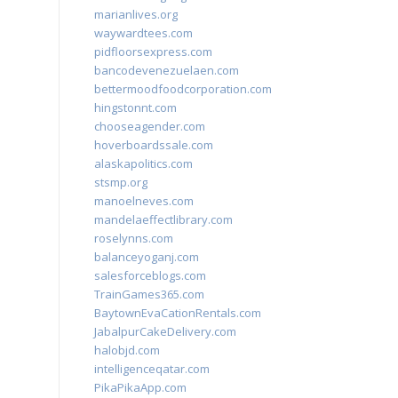
marianlives.org
waywardtees.com
pidfloorsexpress.com
bancodevenezuelaen.com
bettermoodfoodcorporation.com
hingstonnt.com
chooseagender.com
hoverboardssale.com
alaskapolitics.com
stsmp.org
manoelneves.com
mandelaeffectlibrary.com
roselynns.com
balanceyoganj.com
salesforceblogs.com
TrainGames365.com
BaytownEvaCationRentals.com
JabalpurCakeDelivery.com
halobjd.com
intelligenceqatar.com
PikaPikaApp.com