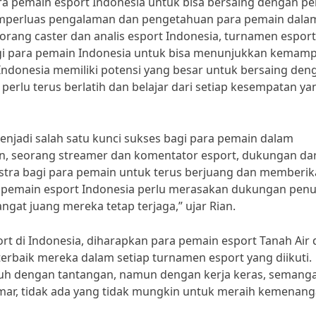
ra pemain esport Indonesia untuk bisa bersaing dengan p
 memperluas pengalaman dan pengetahuan para pemain dala
orang caster dan analis esport Indonesia, turnamen esport
i para pemain Indonesia untuk bisa menunjukkan kemam
 Indonesia memiliki potensi yang besar untuk bersaing den
perlu terus berlatih dan belajar dari setiap kesempatan ya
njadi salah satu kunci sukses bagi para pemain dalam
an, seorang streamer dan komentator esport, dukungan dar
stra bagi para pemain untuk terus berjuang dan memberi
ra pemain esport Indonesia perlu merasakan dukungan pen
at juang mereka tetap terjaga,” ujar Rian.
t di Indonesia, diharapkan para pemain esport Tanah Air 
rbaik mereka dalam setiap turnamen esport yang diikuti.
 dengan tantangan, namun dengan kerja keras, semang
mar, tidak ada yang tidak mungkin untuk meraih kemenan