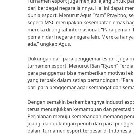
Turnamen esport juga menjadi ajang untuk pa
dari berbagai negara lainnya. Hal ini dapat
dunia esport. Menurut Agus “Yam” Prayitno, se
seperti MSC merupakan kesempatan emas bag
mereka di tingkat internasional. “Para pemain
pemain dari negara-negara lain. Mereka hanya 
ada,” ungkap Agus.
Dukungan dari para penggemar esport juga me
turnamen esport. Menurut Rian “Ryzen” Ferdi
para penggemar bisa memberikan motivasi ek
yang terbaik dalam setiap pertandingan. “Pa
dari para penggemar agar semangat dan semang
Dengan semakin berkembangnya industri espor
terus menunjukkan kemampuan dan prestasi te
Perjalanan menuju kemenangan memang penuh
juang, dan dukungan penuh dari para pengge
dalam turnamen esport terbesar di Indonesia.