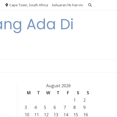
Cape Town, South Africa
keluaran hk hari ini
ang Ada Di
August 2026
M
T
W
T
F
S
S
1
2
3
4
5
6
7
8
9
10
11
12
13
14
15
16