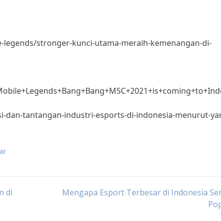
e-legends/stronger-kunci-utama-meraih-kemenangan-di-
/Mobile+Legends+Bang+Bang+MSC+2021+is+coming+to+Ind
si-dan-tantangan-industri-esports-di-indonesia-menurut-y
ar
n di
Mengapa Esport Terbesar di Indonesia Se
Pop