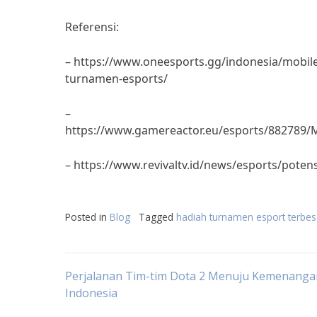
Referensi:
– https://www.oneesports.gg/indonesia/mobil
turnamen-esports/
–
https://www.gamereactor.eu/esports/882789
– https://www.revivaltv.id/news/esports/poten
Posted in
Blog
Tagged
hadiah turnamen esport terbes
Post
Perjalanan Tim-tim Dota 2 Menuju Kemenanga
Indonesia