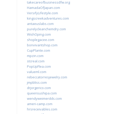
takecareofbusinessdfw.org
HamadaOfJapan.com
VersifyLifestyle.com
kingscreekadventures.com
antaeuslabs.com
purelycleanchemdry.com
WishOping.com
shoplegacee.com
bonvivantshop.com
CupPlante.com
mpzin.com
stcreal.com
PopUpFlea.com
valueml.com
rebeccatorresjewelry.com
jmpbliss.com
drjorgerico.com
queensushipa.com
wendyweimerdds.com
ameri-camp.com
hrsreceivables.com