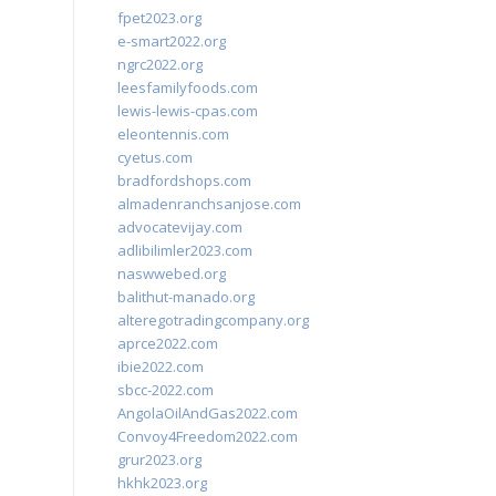
fpet2023.org
e-smart2022.org
ngrc2022.org
leesfamilyfoods.com
lewis-lewis-cpas.com
eleontennis.com
cyetus.com
bradfordshops.com
almadenranchsanjose.com
advocatevijay.com
adlibilimler2023.com
naswwebed.org
balithut-manado.org
alteregotradingcompany.org
aprce2022.com
ibie2022.com
sbcc-2022.com
AngolaOilAndGas2022.com
Convoy4Freedom2022.com
grur2023.org
hkhk2023.org