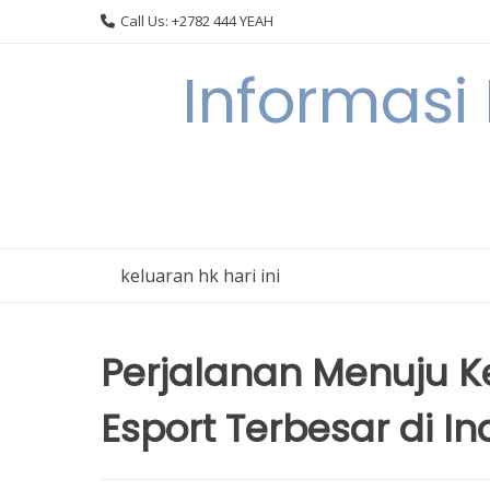
Skip
Call Us: +2782 444 YEAH
to
content
Informasi
keluaran hk hari ini
Perjalanan Menuju
Esport Terbesar di I