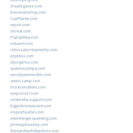
shoplegacee.com
bonvivantshop.com
CupPlante.com
mpzin.com
stcreal.com
PopUpFlea.com
valueml.com
rebeccatorresjewelry.com
jmpbliss.com
drjorgerico.com
queensushipa.com
wendyweimerdds.com
ameri-camp.com
hrsreceivables.com
empconst1.com
cinderella-support.com
bigpinkrestaurant.com
inspirehuahin.com
memmingerspainting.com
jeremypbeasley.com
thesandwichdepotcos.com