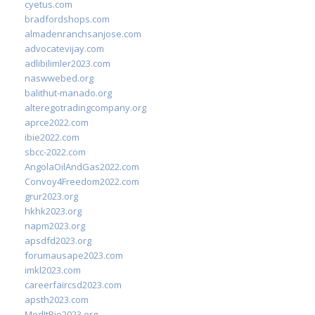
cyetus.com
bradfordshops.com
almadenranchsanjose.com
advocatevijay.com
adlibilimler2023.com
naswwebed.org
balithut-manado.org
alteregotradingcompany.org
aprce2022.com
ibie2022.com
sbcc-2022.com
AngolaOilAndGas2022.com
Convoy4Freedom2022.com
grur2023.org
hkhk2023.org
napm2023.org
apsdfd2023.org
forumausape2023.com
imkl2023.com
careerfaircsd2023.com
apsth2023.com
MedItRio2023.org