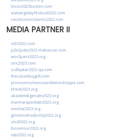
lcicon2023boston.com
waitangidayfestival2022.com
vacancesscolaires2022.com
MEDIA PARTNER II
isth2022.com
p2b2pabi2023-makassar.com
wocfparis2023.org
sinc2023.com
scdlqatar2022-qa.com
thecolumbiagrill.com
provisionscheeseandwineshoppe.com
khedi2023.org
akademikgeriatri2023.org
marmarapediatri2023.org
emchie2023.org
girisimselradyoloji2022.org
utcd2022.org
biosensor2022.org
ialp2022.org