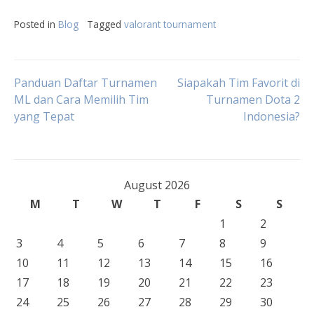
Posted in
Blog
Tagged
valorant tournament
Post
Panduan Daftar Turnamen
Siapakah Tim Favorit di
ML dan Cara Memilih Tim
Turnamen Dota 2
yang Tepat
Indonesia?
navigation
August 2026
M
T
W
T
F
S
S
1
2
3
4
5
6
7
8
9
10
11
12
13
14
15
16
17
18
19
20
21
22
23
24
25
26
27
28
29
30