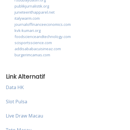
rsudbayuasih.org
publikjurnalistik.org
juneteenthapparel.net
italywarm.com
journaloffinanceeconomics.com
kvk-kumari.org
foodscienceandtechnology.com
scisportsscience.com
addisababacuisineaz.com
burgerimcamas.com
Link Alternatif
Data HK
Slot Pulsa
Live Draw Macau