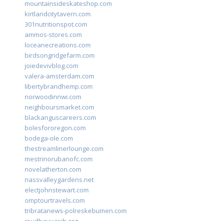
mountainsideskateshop.com
kirtlandcitytavern.com
301nutritionspot.com
ammos-stores.com
loceanecreations.com
birdsongridgefarm.com
joiedevivblog.com
valera-amsterdam.com
libertybrandhemp.com
norwoodinnwi.com
neighboursmarket.com
blackanguscareers.com
bolesfororegon.com
bodega-ole.com
thestreamlinerlounge.com
mestrinorubanofc.com
novelatherton.com
nassvalleygardens.net
electjohnstewart.com
omptourtravels.com
tribratanews-polreskebumen.com