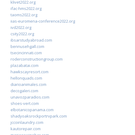
klivet2022.org
ifac-hms2022.org
taoms2022.org
iias-euromena-conference2022.org
ivd2022.org
csity2022.org
ibsarstudyabroad.com
bennusehgall.com
tsecincinnati.com
roderconstructiongroup.com
plazabatai.com
hawkscayresort.com
hellonquads.com
diarioanimales.com
decogaleri.com
unavozparadios.com
shoes-vert.com
elbotanicopanama.com
shadyoaksrockportrvpark.com
jccoinlaundry.com
kautorepair.com
marjaeswinebar.com