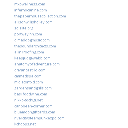
mxpwellness.com
infernocanine.com
thepaperhousecollection.com
allisonwillisholley.com
solslite.org
portwayinn.com
djmaddogmusic.com
thesoundarchitects.com
allin1roofing.com
keepjudgewebb.com
anatomyofadventure.com
drivancastillo.com
cmmedspa.com
midletontkd.com
gardensandgrills.com
basilfoodwine.com
nikko-tochigi.net
caribbean-corner.com
bluemoongiftcards.com
rivercitysteampunkexpo.com
kchoops.net