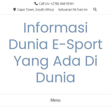
Skip
Call Us: +2782 444 YEAH
to
Cape Town, South Africa
keluaran hk hari ini
content
Informasi
Dunia E-Sport
Yang Ada Di
Dunia
Menu