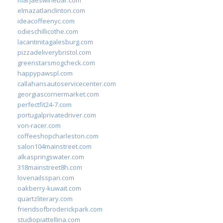
elmazatlanclinton.com
ideacoffeenyc.com
odieschillicothe.com
lacantinitagalesburg.com
pizzadeliverybristol.com
greenstarsmogcheck.com
happypawspl.com
callahansautoservicecenter.com
georgiascornermarket.com
perfectfit24-7.com
portugalprivatedriver.com
von-racer.com
coffeeshopcharleston.com
salon104mainstreet.com
alkaspringswater.com
318mainstreet8h.com
lovenailsspari.com
oakberry-kuwait.com
quartzliterary.com
friendsofbroderickpark.com
studiopiattellina.com