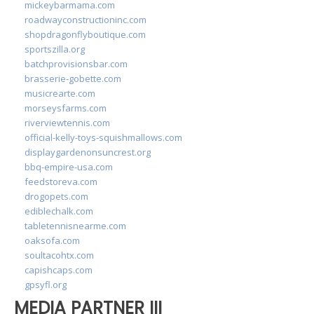
mickeybarmama.com
roadwayconstructioninc.com
shopdragonflyboutique.com
sportszilla.org
batchprovisionsbar.com
brasserie-gobette.com
musicrearte.com
morseysfarms.com
riverviewtennis.com
official-kelly-toys-squishmallows.com
displaygardenonsuncrest.org
bbq-empire-usa.com
feedstoreva.com
drogopets.com
ediblechalk.com
tabletennisnearme.com
oaksofa.com
soultacohtx.com
capishcaps.com
gpsyfl.org
MEDIA PARTNER III