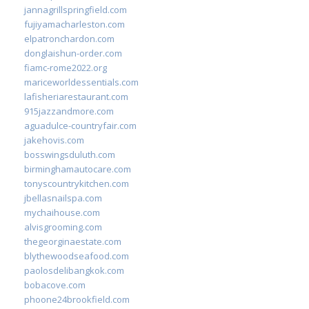
jannagrillspringfield.com
fujiyamacharleston.com
elpatronchardon.com
donglaishun-order.com
fiamc-rome2022.org
mariceworldessentials.com
lafisheriarestaurant.com
915jazzandmore.com
aguadulce-countryfair.com
jakehovis.com
bosswingsduluth.com
birminghamautocare.com
tonyscountrykitchen.com
jbellasnailspa.com
mychaihouse.com
alvisgrooming.com
thegeorginaestate.com
blythewoodseafood.com
paolosdelibangkok.com
bobacove.com
phoone24brookfield.com