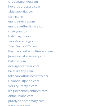
chooseagender.com
hoverboardssale.com
alaskapolitics.com
stsmp.org
manoelneves.com
mandelaeffectlibrary.com
roselynns.com
balanceyoganj.com
salesforceblogs.com
TrainGames365.com
BaytownEvaCationRentals.com
JabalpurCakeDelivery.com
halobjd.com
intelligenceqatar.com
PikaPikaApp.com
takecareofbusinessdfw.org
HamadaOfJapan.com
VersifyLifestyle.com
kingscreekadventures.com
antaeuslabs.com
purelycleanchemdry.com
WishOping.com