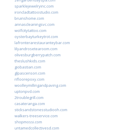
zengardendayspa.com
sparklejewelryinc.com
ironcladtattoostudio.com
bruinshome.com
annascleaningsvc.com
wolfcitytattoo.com
oysterbayturkeytrot.com
lafronterarestauranteybar.com
lilyandrosetearoom.com
olivesburgberrypatch.com
theslushkids.com
giobastian.com
glpascensori.com
rifloorepoxy.com
woolleymillingandpaving.com
uptonpvd.com
2troublegrill.com
casateranga.com
sticksandstonesstudiooh.com
walkers-treeservice.com
shopmossi.com
untamedcollectivesd.com