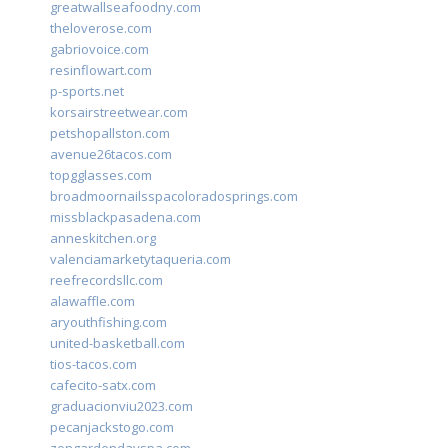
greatwallseafoodny.com
theloverose.com
gabriovoice.com
resinflowart.com
p-sports.net
korsairstreetwear.com
petshopallston.com
avenue26tacos.com
topgglasses.com
broadmoornailsspacoloradosprings.com
missblackpasadena.com
anneskitchen.org
valenciamarketytaqueria.com
reefrecordsllc.com
alawaffle.com
aryouthfishing.com
united-basketball.com
tios-tacos.com
cafecito-satx.com
graduacionviu2023.com
pecanjackstogo.com