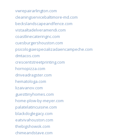
vwrepairarlington.com
cleaningservicebaltimore-md.com
beckslandscapeandfence.com
vistaaltadelveramendi.com
coastlinecateringnc.com
cuesburgershouston.com
psicologiaespecializadaencampeche.com
dmtacos.com
crescentstreetprinting.com
hornopizza.com
driveadragster.com
hematologa.com
lizaivanov.com
guesttinyhomes.com
home-plow-by-meyer.com
palatelatincuisine.com
blackdoglegacy.com
eatvivahouston.com
thebigshowok.com
chimeandstave.com