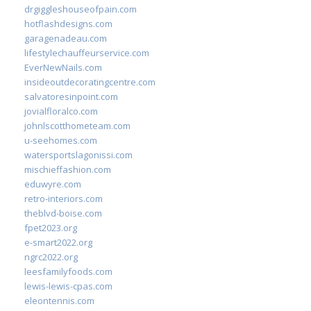
drgiggleshouseofpain.com
hotflashdesigns.com
garagenadeau.com
lifestylechauffeurservice.com
EverNewNails.com
insideoutdecoratingcentre.com
salvatoresinpoint.com
jovialfloralco.com
johnlscotthometeam.com
u-seehomes.com
watersportslagonissi.com
mischieffashion.com
eduwyre.com
retro-interiors.com
theblvd-boise.com
fpet2023.org
e-smart2022.org
ngrc2022.org
leesfamilyfoods.com
lewis-lewis-cpas.com
eleontennis.com