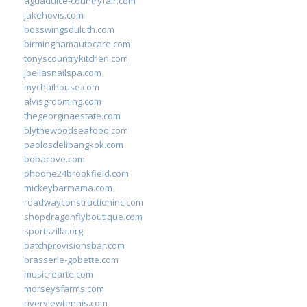
aguadulce-countryfair.com
jakehovis.com
bosswingsduluth.com
birminghamautocare.com
tonyscountrykitchen.com
jbellasnailspa.com
mychaihouse.com
alvisgrooming.com
thegeorginaestate.com
blythewoodseafood.com
paolosdelibangkok.com
bobacove.com
phoone24brookfield.com
mickeybarmama.com
roadwayconstructioninc.com
shopdragonflyboutique.com
sportszilla.org
batchprovisionsbar.com
brasserie-gobette.com
musicrearte.com
morseysfarms.com
riverviewtennis.com