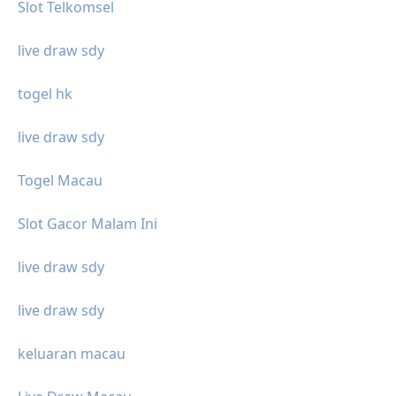
Slot Telkomsel
live draw sdy
togel hk
live draw sdy
Togel Macau
Slot Gacor Malam Ini
live draw sdy
live draw sdy
keluaran macau