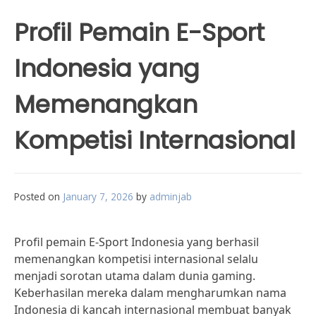
Profil Pemain E-Sport
Indonesia yang
Memenangkan
Kompetisi Internasional
Posted on
January 7, 2026
by
adminjab
Profil pemain E-Sport Indonesia yang berhasil
memenangkan kompetisi internasional selalu
menjadi sorotan utama dalam dunia gaming.
Keberhasilan mereka dalam mengharumkan nama
Indonesia di kancah internasional membuat banyak