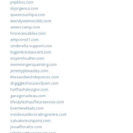
jmpbliss.com
drjorgerico.com
queensushipa.com
wendyweimerdds.com
ameri-camp.com
hrsreceivables.com
empconst1.com
cinderella-support.com
bigpinkrestaurant.com
inspirehuahin.com
memmingerspainting.com
jeremypbeasley.com
thesandwichdepotcos.com
drgiggleshouseofpain.com
hotflashdesigns.com
garagenadeau.com
lifestylechauffeurservice.com
EverNewNails.com
insideoutdecoratingcentre.com
salvatoresinpoint.com
jovialfloralco.com