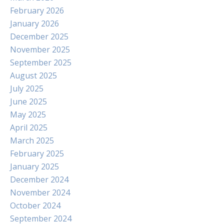
February 2026
January 2026
December 2025
November 2025
September 2025
August 2025
July 2025
June 2025
May 2025
April 2025
March 2025
February 2025
January 2025
December 2024
November 2024
October 2024
September 2024