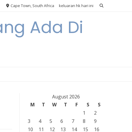
Cape Town, South Africa
keluaran hk hari ini
ang Ada Di
August 2026
M
T
W
T
F
S
S
1
2
3
4
5
6
7
8
9
10
11
12
13
14
15
16