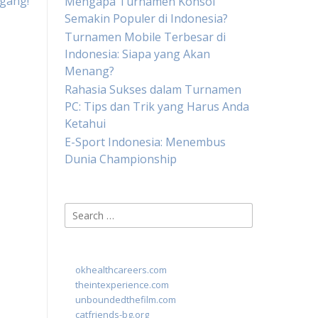
ngang!
Mengapa Turnamen Konsol
Semakin Populer di Indonesia?
Turnamen Mobile Terbesar di
Indonesia: Siapa yang Akan
Menang?
Rahasia Sukses dalam Turnamen
PC: Tips dan Trik yang Harus Anda
Ketahui
E-Sport Indonesia: Menembus
Dunia Championship
Search
for:
okhealthcareers.com
theintexperience.com
unboundedthefilm.com
catfriends-bg.org