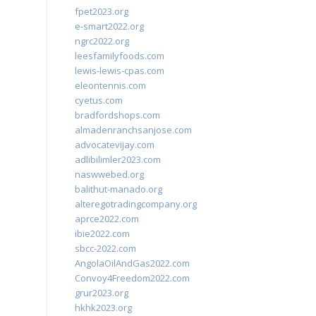
fpet2023.org
e-smart2022.org
ngrc2022.org
leesfamilyfoods.com
lewis-lewis-cpas.com
eleontennis.com
cyetus.com
bradfordshops.com
almadenranchsanjose.com
advocatevijay.com
adlibilimler2023.com
naswwebed.org
balithut-manado.org
alteregotradingcompany.org
aprce2022.com
ibie2022.com
sbcc-2022.com
AngolaOilAndGas2022.com
Convoy4Freedom2022.com
grur2023.org
hkhk2023.org