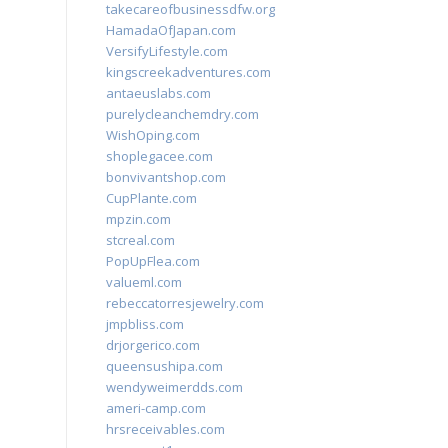
takecareofbusinessdfw.org
HamadaOfJapan.com
VersifyLifestyle.com
kingscreekadventures.com
antaeuslabs.com
purelycleanchemdry.com
WishOping.com
shoplegacee.com
bonvivantshop.com
CupPlante.com
mpzin.com
stcreal.com
PopUpFlea.com
valueml.com
rebeccatorresjewelry.com
jmpbliss.com
drjorgerico.com
queensushipa.com
wendyweimerdds.com
ameri-camp.com
hrsreceivables.com