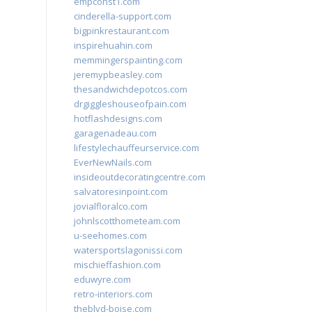
empconst1.com
cinderella-support.com
bigpinkrestaurant.com
inspirehuahin.com
memmingerspainting.com
jeremypbeasley.com
thesandwichdepotcos.com
drgiggleshouseofpain.com
hotflashdesigns.com
garagenadeau.com
lifestylechauffeurservice.com
EverNewNails.com
insideoutdecoratingcentre.com
salvatoresinpoint.com
jovialfloralco.com
johnlscotthometeam.com
u-seehomes.com
watersportslagonissi.com
mischieffashion.com
eduwyre.com
retro-interiors.com
theblvd-boise.com