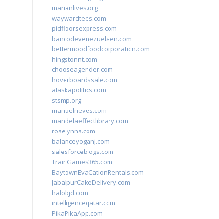
marianlives.org
waywardtees.com
pidfloorsexpress.com
bancodevenezuelaen.com
bettermoodfoodcorporation.com
hingstonnt.com
chooseagender.com
hoverboardssale.com
alaskapolitics.com
stsmp.org
manoelneves.com
mandelaeffectlibrary.com
roselynns.com
balanceyoganj.com
salesforceblogs.com
TrainGames365.com
BaytownEvaCationRentals.com
JabalpurCakeDelivery.com
halobjd.com
intelligenceqatar.com
PikaPikaApp.com