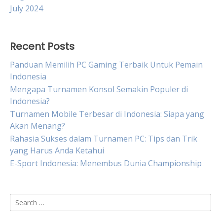
July 2024
Recent Posts
Panduan Memilih PC Gaming Terbaik Untuk Pemain
Indonesia
Mengapa Turnamen Konsol Semakin Populer di
Indonesia?
Turnamen Mobile Terbesar di Indonesia: Siapa yang
Akan Menang?
Rahasia Sukses dalam Turnamen PC: Tips dan Trik
yang Harus Anda Ketahui
E-Sport Indonesia: Menembus Dunia Championship
Search
for: