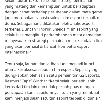
Selain faktor-faktor tersebut, strategi permainan
yang matang dan kemampuan untuk beradaptasi
dengan cepat terhadap perubahan dalam meta game
juga merupakan rahasia sukses tim esport terbaik di
dunia. Sebagaimana dikatakan oleh analis esport
terkenal, Duncan “Thorin” Shields, “Tim esport yang
selalu bisa mengikuti perkembangan meta game dan
menyesuaikan strategi permainan mereka adalah tim
yang akan berhasil di kancah kompetisi esport
internasional.”
Tentu saja, latihan dan latihan juga menjadi kunci
utama kesuksesan sebuah tim esport. Seperti yang
diungkapkan oleh salah satu pemain tim G2 Esports,
Rasmus “Caps” Winther, “Kami selalu berlatih lebih
keras dari tim lain dan tidak pernah puas dengan
pencapaian kami sebelumnya. Itulah yang membuat
kami menjadi salah satu tim esport terbaik di dunia.”