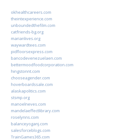
okhealthcareers.com
theintexperience.com
unboundedthefilm.com
catfriends-bg.org
marianlives.org
waywardtees.com
pidfloorsexpress.com
bancodevenezuelaen.com
bettermoodfoodcorporation.com
hingstonnt.com
chooseagender.com
hoverboardssale.com
alaskapolitics.com
stsmp.org
manoelneves.com
mandelaeffectlibrary.com
roselynns.com
balanceyoganj.com
salesforceblogs.com
TrainGames365.com