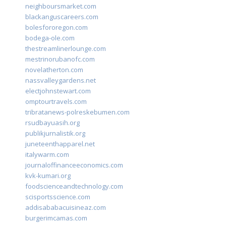
neighboursmarket.com
blackanguscareers.com
bolesfororegon.com
bodega-ole.com
thestreamlinerlounge.com
mestrinorubanofc.com
novelatherton.com
nassvalleygardens.net
electjohnstewart.com
omptourtravels.com
tribratanews-polreskebumen.com
rsudbayuasih.org
publikjurnalistik.org
juneteenthapparel.net
italywarm.com
journaloffinanceeconomics.com
kvk-kumari.org
foodscienceandtechnology.com
scisportsscience.com
addisababacuisineaz.com
burgerimcamas.com