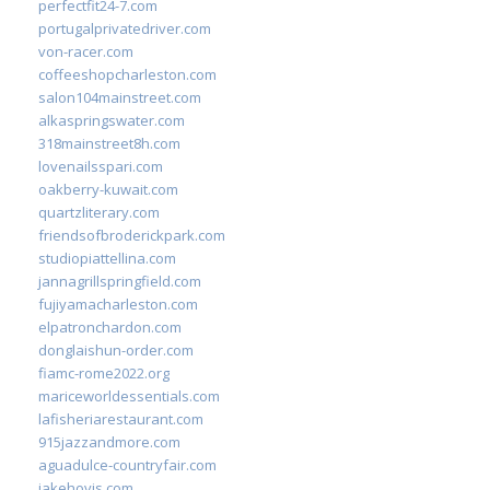
perfectfit24-7.com
portugalprivatedriver.com
von-racer.com
coffeeshopcharleston.com
salon104mainstreet.com
alkaspringswater.com
318mainstreet8h.com
lovenailsspari.com
oakberry-kuwait.com
quartzliterary.com
friendsofbroderickpark.com
studiopiattellina.com
jannagrillspringfield.com
fujiyamacharleston.com
elpatronchardon.com
donglaishun-order.com
fiamc-rome2022.org
mariceworldessentials.com
lafisheriarestaurant.com
915jazzandmore.com
aguadulce-countryfair.com
jakehovis.com