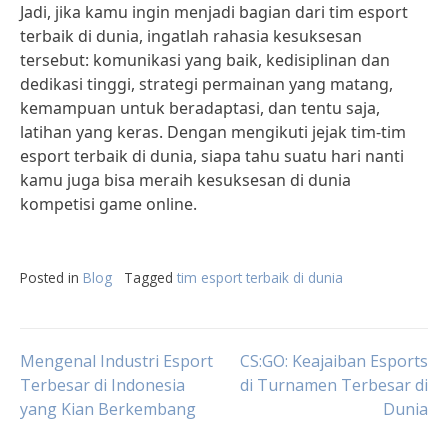
Jadi, jika kamu ingin menjadi bagian dari tim esport
terbaik di dunia, ingatlah rahasia kesuksesan
tersebut: komunikasi yang baik, kedisiplinan dan
dedikasi tinggi, strategi permainan yang matang,
kemampuan untuk beradaptasi, dan tentu saja,
latihan yang keras. Dengan mengikuti jejak tim-tim
esport terbaik di dunia, siapa tahu suatu hari nanti
kamu juga bisa meraih kesuksesan di dunia
kompetisi game online.
Posted in
Blog
Tagged
tim esport terbaik di dunia
Post
Mengenal Industri Esport
CS:GO: Keajaiban Esports
Terbesar di Indonesia
di Turnamen Terbesar di
yang Kian Berkembang
Dunia
navigation