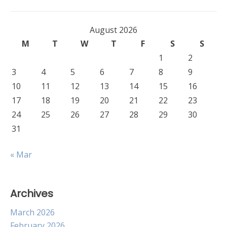
August 2026
M
T
W
T
F
S
S
1
2
3
4
5
6
7
8
9
10
11
12
13
14
15
16
17
18
19
20
21
22
23
24
25
26
27
28
29
30
31
« Mar
Archives
March 2026
February 2026