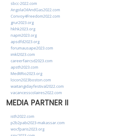
sbcc-2022.com
AngolaOilAndGas2022.com
Convoy4Freedom2022.com
grur2023.org
hkhk2023.org
napm2023.org
apsdfd2023.org
forumausape2023.com
imkl2023.com
careerfaircsd2023.com
apsth2023.com
MedItRio2023.org
lcicon2023boston.com
waitangidayfestival2022.com
vacancesscolaires2022.com
MEDIA PARTNER II
isth2022.com
p2b2pabi2023-makassar.com
wocfparis2023.org
sinc2023.com