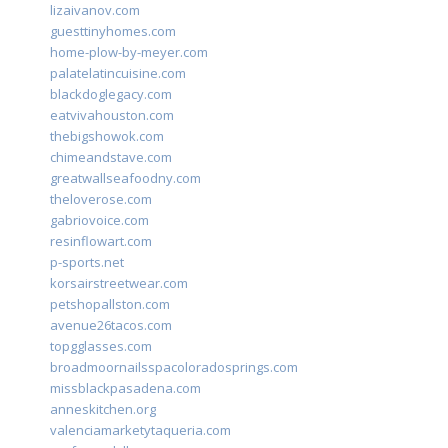
lizaivanov.com
guesttinyhomes.com
home-plow-by-meyer.com
palatelatincuisine.com
blackdoglegacy.com
eatvivahouston.com
thebigshowok.com
chimeandstave.com
greatwallseafoodny.com
theloverose.com
gabriovoice.com
resinflowart.com
p-sports.net
korsairstreetwear.com
petshopallston.com
avenue26tacos.com
topgglasses.com
broadmoornailsspacoloradosprings.com
missblackpasadena.com
anneskitchen.org
valenciamarketytaqueria.com