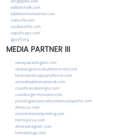
drogopets.com
ediblechalk.com
tabletennisnearme.com
oaksofa.com
soultacohtx.com
capishcaps.com
gpsyfl.org
MEDIA PARTNER III
vwrepairarlington.com
cleaningservicebaltimore-md.com
beckslandscapeandfence.com
vistaaltadelveramendi.com
coastlinecateringnc.com
cuesburgershouston.com
psicologiaespecializadaencampeche.com
dmtacos.com
crescentstreetprinting.com
hornopizza.com
driveadragster.com
hematologa.com