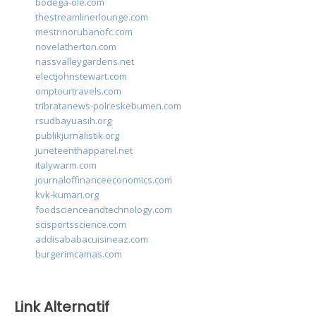
bodega-ole.com
thestreamlinerlounge.com
mestrinorubanofc.com
novelatherton.com
nassvalleygardens.net
electjohnstewart.com
omptourtravels.com
tribratanews-polreskebumen.com
rsudbayuasih.org
publikjurnalistik.org
juneteenthapparel.net
italywarm.com
journaloffinanceeconomics.com
kvk-kumari.org
foodscienceandtechnology.com
scisportsscience.com
addisababacuisineaz.com
burgerimcamas.com
Link Alternatif