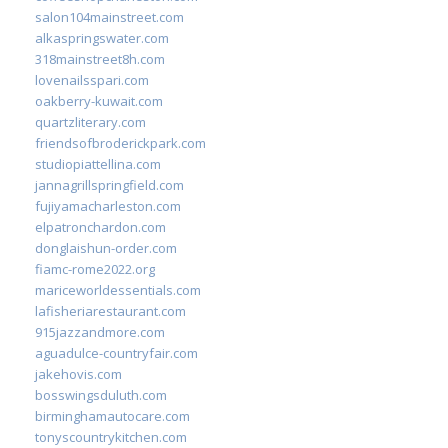
salon104mainstreet.com
alkaspringswater.com
318mainstreet8h.com
lovenailsspari.com
oakberry-kuwait.com
quartzliterary.com
friendsofbroderickpark.com
studiopiattellina.com
jannagrillspringfield.com
fujiyamacharleston.com
elpatronchardon.com
donglaishun-order.com
fiamc-rome2022.org
mariceworldessentials.com
lafisheriarestaurant.com
915jazzandmore.com
aguadulce-countryfair.com
jakehovis.com
bosswingsduluth.com
birminghamautocare.com
tonyscountrykitchen.com