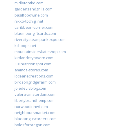
midletontkd.com
gardensandgrills.com
basilfoodwine.com
nikko-tochigi.net
caribbean-corner.com
bluemoongiftcards.com
rivercitysteampunkexpo.com
kchoops.net
mountainsideskateshop.com
kirtlandcitytavern.com
301nutritionspot.com
ammos-stores.com
loceanecreations.com
birdsongridgefarm.com
joiedevivblog.com
valera-amsterdam.com
libertybrandhemp.com
norwoodinnwi.com
neighboursmarket.com
blackanguscareers.com
bolesfororegon.com