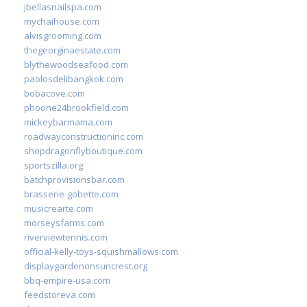
jbellasnailspa.com
mychaihouse.com
alvisgrooming.com
thegeorginaestate.com
blythewoodseafood.com
paolosdelibangkok.com
bobacove.com
phoone24brookfield.com
mickeybarmama.com
roadwayconstructioninc.com
shopdragonflyboutique.com
sportszilla.org
batchprovisionsbar.com
brasserie-gobette.com
musicrearte.com
morseysfarms.com
riverviewtennis.com
official-kelly-toys-squishmallows.com
displaygardenonsuncrest.org
bbq-empire-usa.com
feedstoreva.com