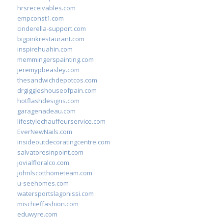
hrsreceivables.com
empconst1.com
cinderella-support.com
bigpinkrestaurant.com
inspirehuahin.com
memmingerspainting.com
jeremypbeasley.com
thesandwichdepotcos.com
drgiggleshouseofpain.com
hotflashdesigns.com
garagenadeau.com
lifestylechauffeurservice.com
EverNewNails.com
insideoutdecoratingcentre.com
salvatoresinpoint.com
jovialfloralco.com
johnlscotthometeam.com
u-seehomes.com
watersportslagonissi.com
mischieffashion.com
eduwyre.com