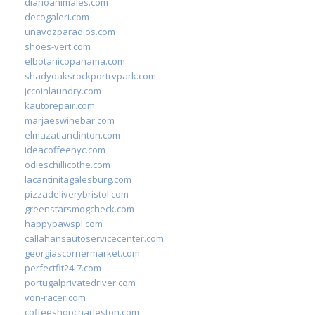
diarioanimales.com
decogaleri.com
unavozparadios.com
shoes-vert.com
elbotanicopanama.com
shadyoaksrockportrvpark.com
jccoinlaundry.com
kautorepair.com
marjaeswinebar.com
elmazatlanclinton.com
ideacoffeenyc.com
odieschillicothe.com
lacantinitagalesburg.com
pizzadeliverybristol.com
greenstarsmogcheck.com
happypawspl.com
callahansautoservicecenter.com
georgiascornermarket.com
perfectfit24-7.com
portugalprivatedriver.com
von-racer.com
coffeeshopcharleston.com