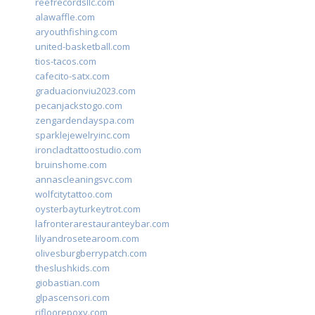
reefrecordsllc.com
alawaffle.com
aryouthfishing.com
united-basketball.com
tios-tacos.com
cafecito-satx.com
graduacionviu2023.com
pecanjackstogo.com
zengardendayspa.com
sparklejewelryinc.com
ironcladtattoostudio.com
bruinshome.com
annascleaningsvc.com
wolfcitytattoo.com
oysterbayturkeytrot.com
lafronterarestauranteybar.com
lilyandrosetearoom.com
olivesburgberrypatch.com
theslushkids.com
giobastian.com
glpascensori.com
rifloorepoxy.com