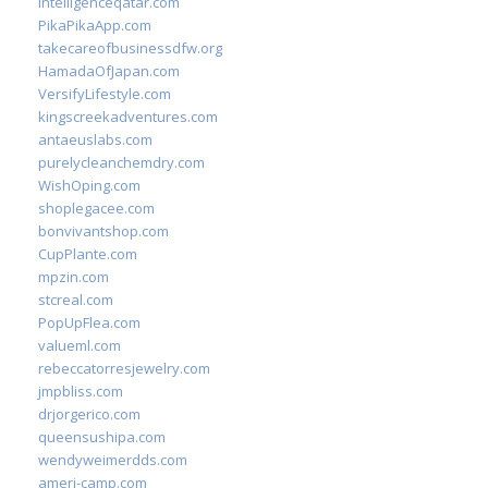
intelligenceqatar.com
PikaPikaApp.com
takecareofbusinessdfw.org
HamadaOfJapan.com
VersifyLifestyle.com
kingscreekadventures.com
antaeuslabs.com
purelycleanchemdry.com
WishOping.com
shoplegacee.com
bonvivantshop.com
CupPlante.com
mpzin.com
stcreal.com
PopUpFlea.com
valueml.com
rebeccatorresjewelry.com
jmpbliss.com
drjorgerico.com
queensushipa.com
wendyweimerdds.com
ameri-camp.com