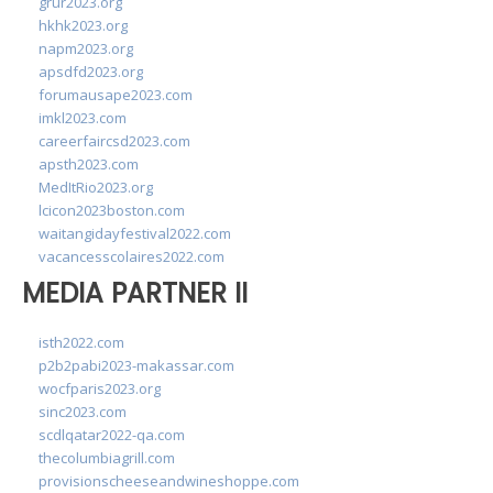
grur2023.org
hkhk2023.org
napm2023.org
apsdfd2023.org
forumausape2023.com
imkl2023.com
careerfaircsd2023.com
apsth2023.com
MedItRio2023.org
lcicon2023boston.com
waitangidayfestival2022.com
vacancesscolaires2022.com
MEDIA PARTNER II
isth2022.com
p2b2pabi2023-makassar.com
wocfparis2023.org
sinc2023.com
scdlqatar2022-qa.com
thecolumbiagrill.com
provisionscheeseandwineshoppe.com