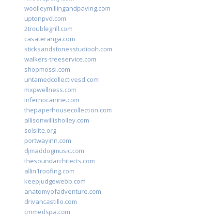
woolleymillingandpaving.com
uptonpvd.com
2troublegrill.com
casateranga.com
sticksandstonesstudiooh.com
walkers-treeservice.com
shopmossi.com
untamedcollectivesd.com
mxpwellness.com
infernocanine.com
thepaperhousecollection.com
allisonwillisholley.com
solslite.org
portwayinn.com
djmaddogmusic.com
thesoundarchitects.com
allin1roofing.com
keepjudgewebb.com
anatomyofadventure.com
drivancastillo.com
cmmedspa.com