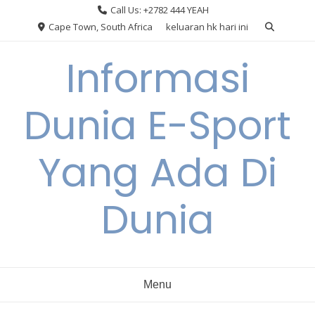
Skip
Call Us: +2782 444 YEAH
to
Cape Town, South Africa
keluaran hk hari ini
content
Informasi
Dunia E-Sport
Yang Ada Di
Dunia
Menu