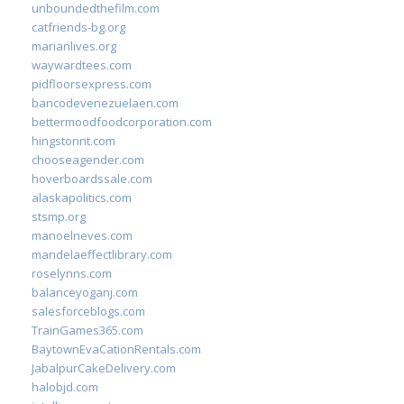
unboundedthefilm.com
catfriends-bg.org
marianlives.org
waywardtees.com
pidfloorsexpress.com
bancodevenezuelaen.com
bettermoodfoodcorporation.com
hingstonnt.com
chooseagender.com
hoverboardssale.com
alaskapolitics.com
stsmp.org
manoelneves.com
mandelaeffectlibrary.com
roselynns.com
balanceyoganj.com
salesforceblogs.com
TrainGames365.com
BaytownEvaCationRentals.com
JabalpurCakeDelivery.com
halobjd.com