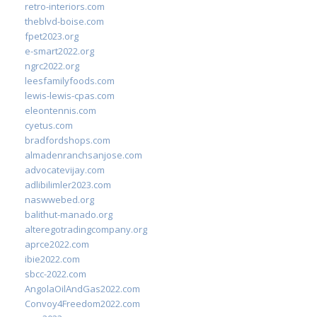
retro-interiors.com
theblvd-boise.com
fpet2023.org
e-smart2022.org
ngrc2022.org
leesfamilyfoods.com
lewis-lewis-cpas.com
eleontennis.com
cyetus.com
bradfordshops.com
almadenranchsanjose.com
advocatevijay.com
adlibilimler2023.com
naswwebed.org
balithut-manado.org
alteregotradingcompany.org
aprce2022.com
ibie2022.com
sbcc-2022.com
AngolaOilAndGas2022.com
Convoy4Freedom2022.com