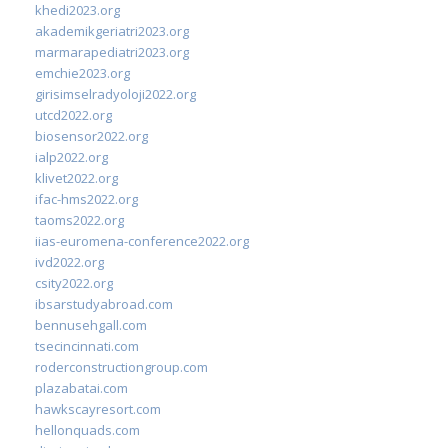
khedi2023.org
akademikgeriatri2023.org
marmarapediatri2023.org
emchie2023.org
girisimselradyoloji2022.org
utcd2022.org
biosensor2022.org
ialp2022.org
klivet2022.org
ifac-hms2022.org
taoms2022.org
iias-euromena-conference2022.org
ivd2022.org
csity2022.org
ibsarstudyabroad.com
bennusehgall.com
tsecincinnati.com
roderconstructiongroup.com
plazabatai.com
hawkscayresort.com
hellonquads.com