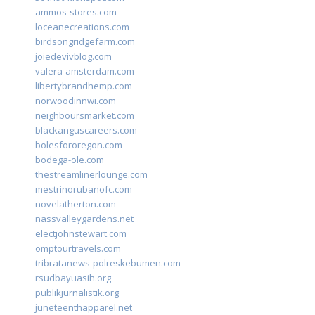
ammos-stores.com
loceanecreations.com
birdsongridgefarm.com
joiedevivblog.com
valera-amsterdam.com
libertybrandhemp.com
norwoodinnwi.com
neighboursmarket.com
blackanguscareers.com
bolesfororegon.com
bodega-ole.com
thestreamlinerlounge.com
mestrinorubanofc.com
novelatherton.com
nassvalleygardens.net
electjohnstewart.com
omptourtravels.com
tribratanews-polreskebumen.com
rsudbayuasih.org
publikjurnalistik.org
juneteenthapparel.net