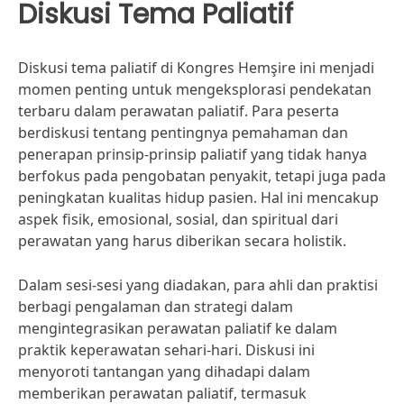
Diskusi Tema Paliatif
Diskusi tema paliatif di Kongres Hemşire ini menjadi
momen penting untuk mengeksplorasi pendekatan
terbaru dalam perawatan paliatif. Para peserta
berdiskusi tentang pentingnya pemahaman dan
penerapan prinsip-prinsip paliatif yang tidak hanya
berfokus pada pengobatan penyakit, tetapi juga pada
peningkatan kualitas hidup pasien. Hal ini mencakup
aspek fisik, emosional, sosial, dan spiritual dari
perawatan yang harus diberikan secara holistik.
Dalam sesi-sesi yang diadakan, para ahli dan praktisi
berbagi pengalaman dan strategi dalam
mengintegrasikan perawatan paliatif ke dalam
praktik keperawatan sehari-hari. Diskusi ini
menyoroti tantangan yang dihadapi dalam
memberikan perawatan paliatif, termasuk