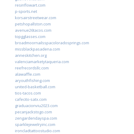
resinflowart.com
p-sports.net
korsairstreetwear.com
petshopallston.com
avenue26tacos.com
topgglasses.com
broadmoornailsspacoloradosprings.com
missblackpasadena.com
anneskitchen.org
valenciamarketytaqueria.com
reefrecordsllc.com
alawaffle.com
aryouthfishing.com
united-basketball.com
tios-tacos.com
cafecito-satx.com
graduacionviu2023.com
pecanjackstogo.com
zengardendayspa.com
sparklejewelryinc.com
ironcladtattoostudio.com