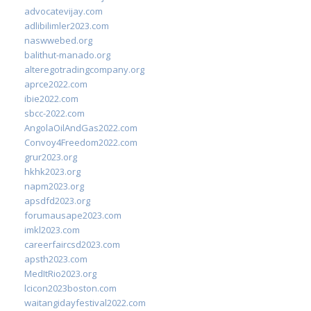
advocatevijay.com
adlibilimler2023.com
naswwebed.org
balithut-manado.org
alteregotradingcompany.org
aprce2022.com
ibie2022.com
sbcc-2022.com
AngolaOilAndGas2022.com
Convoy4Freedom2022.com
grur2023.org
hkhk2023.org
napm2023.org
apsdfd2023.org
forumausape2023.com
imkl2023.com
careerfaircsd2023.com
apsth2023.com
MedItRio2023.org
lcicon2023boston.com
waitangidayfestival2022.com