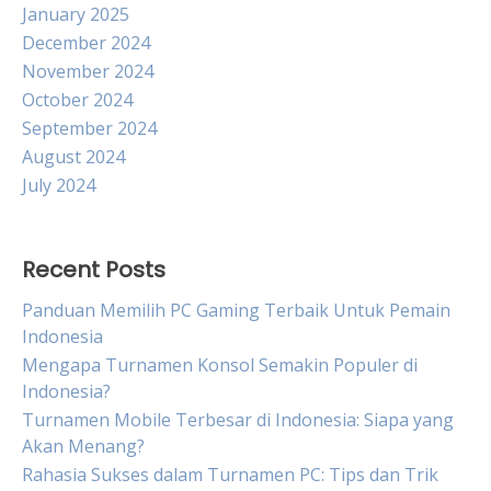
January 2025
December 2024
November 2024
October 2024
September 2024
August 2024
July 2024
Recent Posts
Panduan Memilih PC Gaming Terbaik Untuk Pemain
Indonesia
Mengapa Turnamen Konsol Semakin Populer di
Indonesia?
Turnamen Mobile Terbesar di Indonesia: Siapa yang
Akan Menang?
Rahasia Sukses dalam Turnamen PC: Tips dan Trik