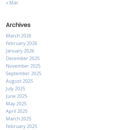
« Mar
Archives
March 2026
February 2026
January 2026
December 2025
November 2025
September 2025
August 2025
July 2025
June 2025
May 2025
April 2025
March 2025
February 2025