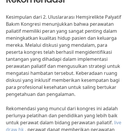
Kesimpulan dari 2. Uluslararası Hemşirelikte Palyatif
Bakım Kongresi menunjukkan bahwa perawatan
paliatif memiliki peran yang sangat penting dalam
meningkatkan kualitas hidup pasien dan keluarga
mereka. Melalui diskusi yang mendalam, para
peserta kongres telah berhasil mengidentifikasi
tantangan yang dihadapi dalam implementasi
perawatan paliatif dan mengusulkan strategi untuk
mengatasi hambatan tersebut. Keberadaan ruang
diskusi yang inklusif memberikan kesempatan bagi
para profesional kesehatan untuk saling bertukar
pengetahuan dan pengalaman.
Rekomendasi yang muncul dari kongres ini adalah
perlunya pelatihan dan pendidikan yang lebih baik
untuk perawat dalam bidang perawatan paliatif.
live
draw hk
, perawat dapat memberikan perawatan