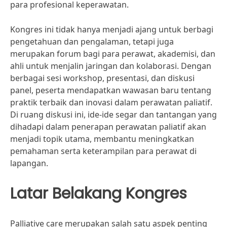
para profesional keperawatan.
Kongres ini tidak hanya menjadi ajang untuk berbagi
pengetahuan dan pengalaman, tetapi juga
merupakan forum bagi para perawat, akademisi, dan
ahli untuk menjalin jaringan dan kolaborasi. Dengan
berbagai sesi workshop, presentasi, dan diskusi
panel, peserta mendapatkan wawasan baru tentang
praktik terbaik dan inovasi dalam perawatan paliatif.
Di ruang diskusi ini, ide-ide segar dan tantangan yang
dihadapi dalam penerapan perawatan paliatif akan
menjadi topik utama, membantu meningkatkan
pemahaman serta keterampilan para perawat di
lapangan.
Latar Belakang Kongres
Palliative care merupakan salah satu aspek penting