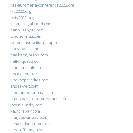
iias-euromena-conference2022.org
ivd2022.org
csity2022.org
ibsarstudyabroad.com
bennusehgall.com
tsecincinnati.com
roderconstructiongroup.com
plazabatai.com
hawkscayresort.com
hellonquads.com
diarioanimales.com
decogaleri.com
unavozparadios.com
shoes-vert.com
elbotanicopanama.com
shadyoaksrockportrvpark.com
jccoinlaundry.com
kautorepair.com
marjaeswinebar.com
elmazatlanclinton.com
ideacoffeenyc.com