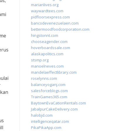
ds,
marianlives.org
waywardtees.com
ami
pidfloorsexpress.com
bancodevenezuelaen.com
bettermoodfoodcorporation.com
ame
hingstonnt.com
chooseagender.com
hoverboardssale.com
erus
alaskapolitics.com
stsmp.org
manoelneves.com
mandelaeffectlibrary.com
ulai
roselynns.com
r
balanceyoganj.com
salesforceblogs.com
akan
TrainGames365.com
BaytownEvaCationRentals.com
JabalpurCakeDelivery.com
halobjd.com
us
intelligenceqatar.com
ll
PikaPikaApp.com