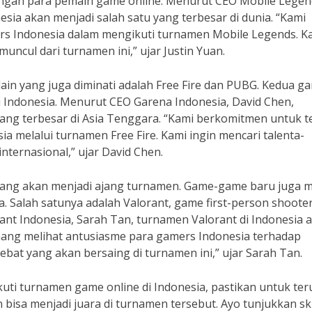
langan para pemain game online. Menurut CEO Mobile Legen
sia akan menjadi salah satu yang terbesar di dunia. “Kami
rs Indonesia dalam mengikuti turnamen Mobile Legends. K
uncul dari turnamen ini,” ujar Justin Yuan.
ain yang juga diminati adalah Free Fire dan PUBG. Kedua g
i Indonesia. Menurut CEO Garena Indonesia, David Chen,
yang terbesar di Asia Tenggara. “Kami berkomitmen untuk t
 melalui turnamen Free Fire. Kami ingin mencari talenta-
internasional,” ujar David Chen.
ang akan menjadi ajang turnamen. Game-game baru juga m
 Salah satunya adalah Valorant, game first-person shoote
ant Indonesia, Sarah Tan, turnamen Valorant di Indonesia 
enang melihat antusiasme para gamers Indonesia terhadap
ebat yang akan bersaing di turnamen ini,” ujar Sarah Tan.
kuti turnamen game online di Indonesia, pastikan untuk ter
 bisa menjadi juara di turnamen tersebut. Ayo tunjukkan ski