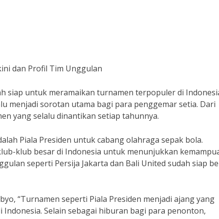
ini dan Profil Tim Unggulan
ah siap untuk meramaikan turnamen terpopuler di Indonesia
lu menjadi sorotan utama bagi para penggemar setia. Dari
en yang selalu dinantikan setiap tahunnya.
dalah Piala Presiden untuk cabang olahraga sepak bola.
 klub-klub besar di Indonesia untuk menunjukkan kemampu
ggulan seperti Persija Jakarta dan Bali United sudah siap b
byo, “Turnamen seperti Piala Presiden menjadi ajang yang
 Indonesia. Selain sebagai hiburan bagi para penonton,