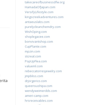
takecareofbusinessdfw.org
HamadaOfJapan.com
VersifyLifestyle.com
kingscreekadventures.com
antaeuslabs.com
purelycleanchemdry.com
WishOping.com
shoplegacee.com
bonvivantshop.com
CupPlante.com
mpzin.com
stcreal.com
PopUpFlea.com
valueml.com
rebeccatorresjewelry.com
i
jmpbliss.com
erita
drjorgerico.com
queensushipa.com
wendyweimerdds.com
ameri-camp.com
hrsreceivables.com