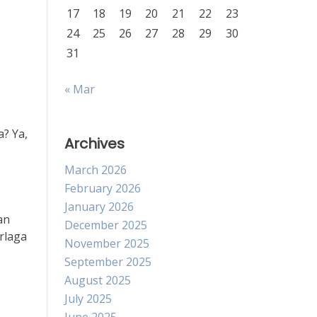
17
18
19
20
21
22
23
24
25
26
27
28
29
30
31
« Mar
? Ya,
Archives
March 2026
February 2026
January 2026
an
December 2025
erlaga
November 2025
September 2025
August 2025
July 2025