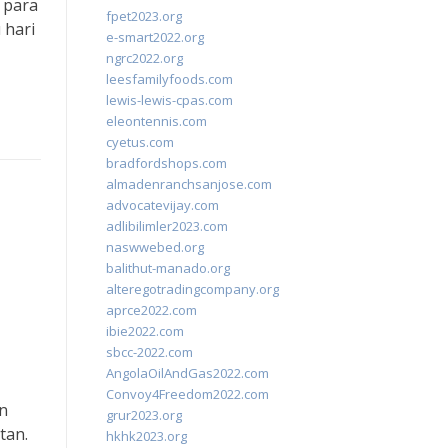
 para
fpet2023.org
 hari
e-smart2022.org
ngrc2022.org
leesfamilyfoods.com
lewis-lewis-cpas.com
eleontennis.com
cyetus.com
bradfordshops.com
almadenranchsanjose.com
advocatevijay.com
adlibilimler2023.com
naswwebed.org
balithut-manado.org
alteregotradingcompany.org
aprce2022.com
ibie2022.com
sbcc-2022.com
AngolaOilAndGas2022.com
Convoy4Freedom2022.com
an
grur2023.org
tan.
hkhk2023.org