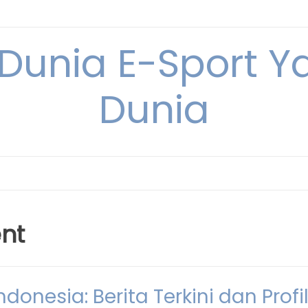
 Dunia E-Sport Y
Dunia
nt
onesia: Berita Terkini dan Profi