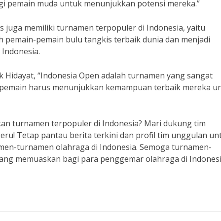
gi pemain muda untuk menunjukkan potensi mereka.”
s juga memiliki turnamen terpopuler di Indonesia, yaitu
leh pemain-pemain bulu tangkis terbaik dunia dan menjadi
 Indonesia.
ik Hidayat, “Indonesia Open adalah turnamen yang sangat
ara pemain harus menunjukkan kemampuan terbaik mereka u
kan turnamen terpopuler di Indonesia? Mari dukung tim
ru! Tetap pantau berita terkini dan profil tim unggulan un
men-turnamen olahraga di Indonesia. Semoga turnamen-
ang memuaskan bagi para penggemar olahraga di Indonesi