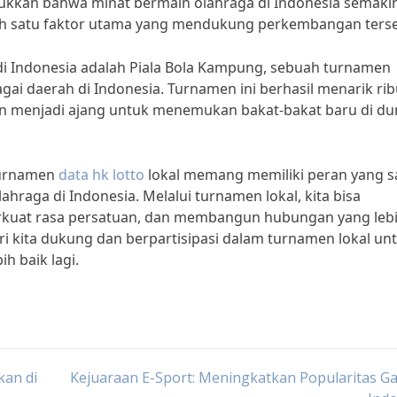
jukkan bahwa minat bermain olahraga di Indonesia semaki
ah satu faktor utama yang mendukung perkembangan terse
 di Indonesia adalah Piala Bola Kampung, sebuah turnamen
gai daerah di Indonesia. Turnamen ini berhasil menarik ri
an menjadi ajang untuk menemukan bakat-bakat baru di du
turnamen
data hk lotto
lokal memang memiliki peran yang s
raga di Indonesia. Melalui turnamen lokal, kita bisa
rkuat rasa persatuan, dan membangun hubungan yang leb
ri kita dukung dan berpartisipasi dalam turnamen lokal un
 baik lagi.
kan di
Kejuaraan E-Sport: Meningkatkan Popularitas G