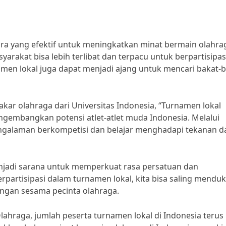
ra yang efektif untuk meningkatkan minat bermain olahrag
arakat bisa lebih terlibat dan terpacu untuk berpartisipas
rnamen lokal juga dapat menjadi ajang untuk mencari bakat-
kar olahraga dari Universitas Indonesia, “Turnamen lokal
gembangkan potensi atlet-atlet muda Indonesia. Melalui
ngalaman berkompetisi dan belajar menghadapi tekanan d
enjadi sarana untuk memperkuat rasa persatuan dan
partisipasi dalam turnamen lokal, kita bisa saling mendu
gan sesama pecinta olahraga.
hraga, jumlah peserta turnamen lokal di Indonesia terus