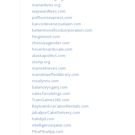
marianlives.org
waywardtees.com
pidfloorsexpress.com
bancodevenezuelaen.com
bettermoodfoodcorporation.com
hingstonnt.com
chooseagender.com
hoverboardssale.com
alaskapolitics.com
stsmp.org
manoelneves.com
mandelaeffectlibrary.com
roselynns.com
balanceyoganj.com
salesforceblogs.com
TrainGames365.com
BaytownEvaCationRentals.com
JabalpurCakeDelivery.com
halobjd.com
intelligenceqatar.com
PikaPikaApp.com