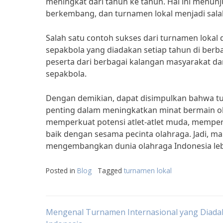
meningkat dari tahun ke tahun. Hal ini menun
berkembang, dan turnamen lokal menjadi sal
Salah satu contoh sukses dari turnamen lokal
sepakbola yang diadakan setiap tahun di berba
peserta dari berbagai kalangan masyarakat d
sepakbola.
Dengan demikian, dapat disimpulkan bahwa 
penting dalam meningkatkan minat bermain olah
memperkuat potensi atlet-atlet muda, mempe
baik dengan sesama pecinta olahraga. Jadi, ma
mengembangkan dunia olahraga Indonesia lebih
Posted in
Blog
Tagged
turnamen lokal
Post
Mengenal Turnamen Internasional yang Diada