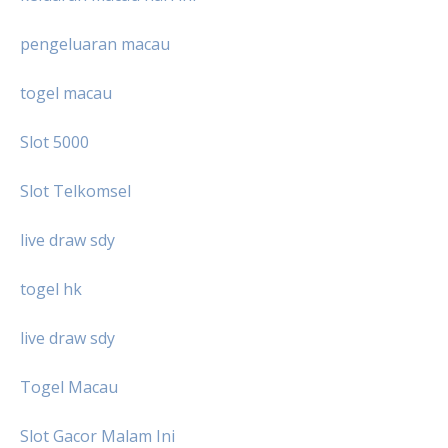
pengeluaran macau
togel macau
Slot 5000
Slot Telkomsel
live draw sdy
togel hk
live draw sdy
Togel Macau
Slot Gacor Malam Ini