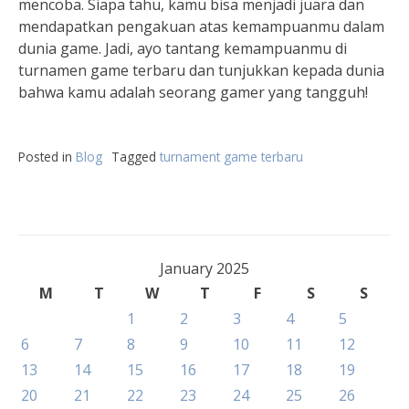
mencoba. Siapa tahu, kamu bisa menjadi juara dan
mendapatkan pengakuan atas kemampuanmu dalam
dunia game. Jadi, ayo tantang kemampuanmu di
turnamen game terbaru dan tunjukkan kepada dunia
bahwa kamu adalah seorang gamer yang tangguh!
Posted in
Blog
Tagged
turnament game terbaru
January 2025
M
T
W
T
F
S
S
1
2
3
4
5
6
7
8
9
10
11
12
13
14
15
16
17
18
19
20
21
22
23
24
25
26