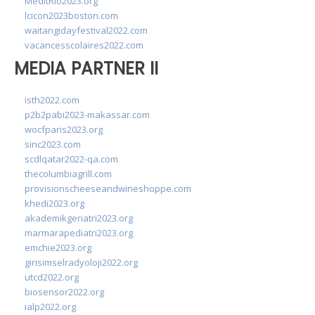
MedItRio2023.org
lcicon2023boston.com
waitangidayfestival2022.com
vacancesscolaires2022.com
MEDIA PARTNER II
isth2022.com
p2b2pabi2023-makassar.com
wocfparis2023.org
sinc2023.com
scdlqatar2022-qa.com
thecolumbiagrill.com
provisionscheeseandwineshoppe.com
khedi2023.org
akademikgeriatri2023.org
marmarapediatri2023.org
emchie2023.org
girisimselradyoloji2022.org
utcd2022.org
biosensor2022.org
ialp2022.org