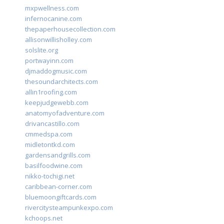
mxpwellness.com
infernocanine.com
thepaperhousecollection.com
allisonwillisholley.com
solslite.org
portwayinn.com
djmaddogmusic.com
thesoundarchitects.com
allin1roofing.com
keepjudgewebb.com
anatomyofadventure.com
drivancastillo.com
cmmedspa.com
midletontkd.com
gardensandgrills.com
basilfoodwine.com
nikko-tochigi.net
caribbean-corner.com
bluemoongiftcards.com
rivercitysteampunkexpo.com
kchoops.net