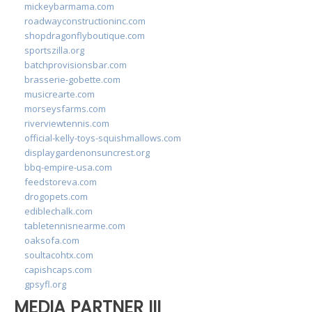
mickeybarmama.com
roadwayconstructioninc.com
shopdragonflyboutique.com
sportszilla.org
batchprovisionsbar.com
brasserie-gobette.com
musicrearte.com
morseysfarms.com
riverviewtennis.com
official-kelly-toys-squishmallows.com
displaygardenonsuncrest.org
bbq-empire-usa.com
feedstoreva.com
drogopets.com
ediblechalk.com
tabletennisnearme.com
oaksofa.com
soultacohtx.com
capishcaps.com
gpsyfl.org
MEDIA PARTNER III