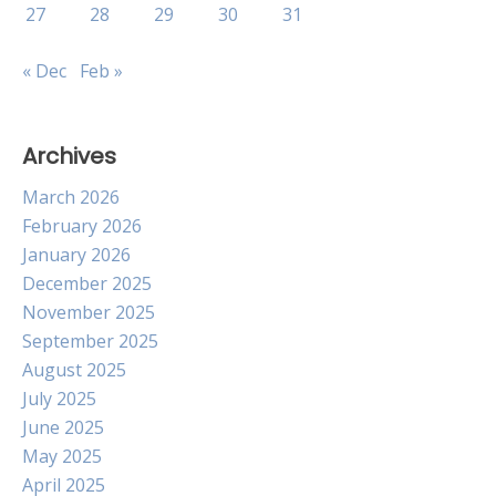
27
28
29
30
31
« Dec
Feb »
Archives
March 2026
February 2026
January 2026
December 2025
November 2025
September 2025
August 2025
July 2025
June 2025
May 2025
April 2025