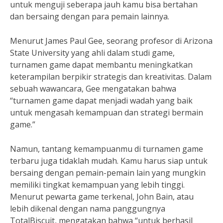
untuk menguji seberapa jauh kamu bisa bertahan
dan bersaing dengan para pemain lainnya.
Menurut James Paul Gee, seorang profesor di Arizona
State University yang ahli dalam studi game,
turnamen game dapat membantu meningkatkan
keterampilan berpikir strategis dan kreativitas. Dalam
sebuah wawancara, Gee mengatakan bahwa
“turnamen game dapat menjadi wadah yang baik
untuk mengasah kemampuan dan strategi bermain
game.”
Namun, tantang kemampuanmu di turnamen game
terbaru juga tidaklah mudah. Kamu harus siap untuk
bersaing dengan pemain-pemain lain yang mungkin
memiliki tingkat kemampuan yang lebih tinggi.
Menurut pewarta game terkenal, John Bain, atau
lebih dikenal dengan nama panggungnya
TotalBiscuit, mengatakan bahwa “untuk berhasil