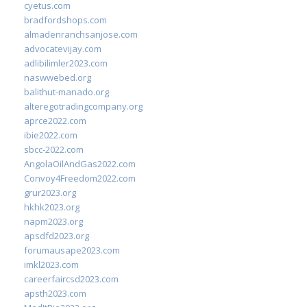
cyetus.com
bradfordshops.com
almadenranchsanjose.com
advocatevijay.com
adlibilimler2023.com
naswwebed.org
balithut-manado.org
alteregotradingcompany.org
aprce2022.com
ibie2022.com
sbcc-2022.com
AngolaOilAndGas2022.com
Convoy4Freedom2022.com
grur2023.org
hkhk2023.org
napm2023.org
apsdfd2023.org
forumausape2023.com
imkl2023.com
careerfaircsd2023.com
apsth2023.com