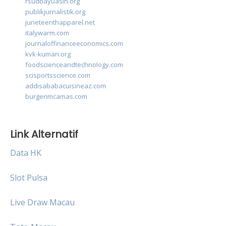
rsudbayuasih.org
publikjurnalistik.org
juneteenthapparel.net
italywarm.com
journaloffinanceeconomics.com
kvk-kumari.org
foodscienceandtechnology.com
scisportsscience.com
addisababacuisineaz.com
burgerimcamas.com
Link Alternatif
Data HK
Slot Pulsa
Live Draw Macau