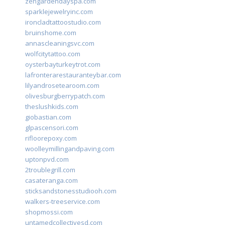
zengardendayspa.com
sparklejewelryinc.com
ironcladtattoostudio.com
bruinshome.com
annascleaningsvc.com
wolfcitytattoo.com
oysterbayturkeytrot.com
lafronterarestauranteybar.com
lilyandrosetearoom.com
olivesburgberrypatch.com
theslushkids.com
giobastian.com
glpascensori.com
rifloorepoxy.com
woolleymillingandpaving.com
uptonpvd.com
2troublegrill.com
casateranga.com
sticksandstonesstudiooh.com
walkers-treeservice.com
shopmossi.com
untamedcollectivesd.com