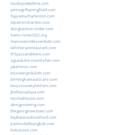
studiopiattellina.com
jannagrillspringfield.com
fujiyamacharleston.com
elpatronchardon.com
donglaishun-order.com
fiamc-rome2022.org
mariceworldessentials.com
lafisheriarestaurant.com
915jazzandmore.com
aguadulce-countryfair.com
jakehovis.com
bosswingsduluth.com
birminghamautocare.com
tonyscountrykitchen.com
jbellasnailspa.com
mychaihouse.com
alvisgrooming.com
thegeorginaestate.com
blythewoodseafood.com
paolosdelibangkok.com
bobacove.com