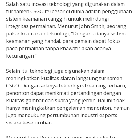
Salah satu inovasi teknologi yang digunakan dalam
turnamen CSGO terbesar di dunia adalah penggunaan
sistem keamanan canggih untuk melindungi
integritas permainan. Menurut John Smith, seorang
pakar keamanan teknologi, “Dengan adanya sistem
keamanan yang handal, para pemain dapat fokus
pada permainan tanpa khawatir akan adanya
kecurangan.”
Selain itu, teknologi juga digunakan dalam
meningkatkan kualitas siaran langsung turnamen
CSGO. Dengan adanya teknologi streaming terbaru,
penonton dapat menikmati pertandingan dengan
kualitas gambar dan suara yang jernih. Hal ini tidak
hanya meningkatkan pengalaman menonton, namun
juga mendukung pertumbuhan industri esports
secara keseluruhan.
Menurut Jane Doe, seorang pengamat industri