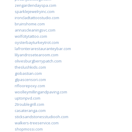
zengardendayspa.com
sparklejewelryinc.com
ironcladtattoostudio.com
bruinshome.com
annascleaningsvc.com
wolfcitytattoo.com
oysterbayturkeytrot.com
lafronterarestauranteybar.com
lilyandrosetearoom.com
olivesburgberrypatch.com
theslushkids.com
giobastian.com
glpascensori.com
rifloorepoxy.com
woolleymillingandpaving.com
uptonpvd.com
2troublegrill.com
casateranga.com
sticksandstonesstudiooh.com
walkers-treeservice.com
shopmossi.com