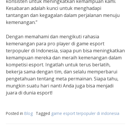
konsisten untuk meningkatkan kemampuan kami.
Kesabaran adalah kunci untuk menghadapi
tantangan dan kegagalan dalam perjalanan menuju
kemenangan.”
Dengan memahami dan mengikuti rahasia
kemenangan para pro player di game esport
terpopuler di Indonesia, siapa pun bisa meningkatkan
kemampuan mereka dan meraih kemenangan dalam
kompetisi esport. Ingatlah untuk terus berlatih,
bekerja sama dengan tim, dan selalu memperbarui
pengetahuan tentang meta permainan. Siapa tahu,
mungkin suatu hari nanti Anda juga bisa menjadi
juara di dunia esport!
Posted in
Blog
Tagged
game esport terpopuler di indonesia