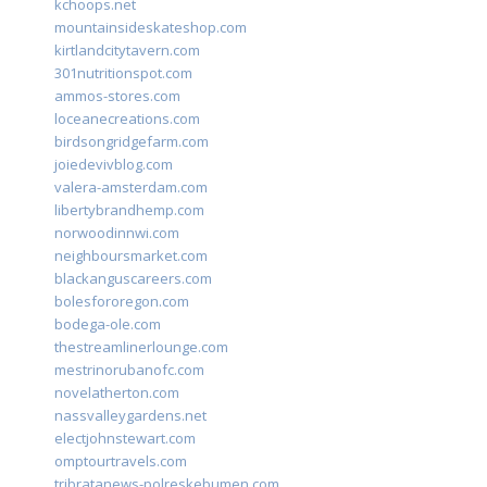
kchoops.net
mountainsideskateshop.com
kirtlandcitytavern.com
301nutritionspot.com
ammos-stores.com
loceanecreations.com
birdsongridgefarm.com
joiedevivblog.com
valera-amsterdam.com
libertybrandhemp.com
norwoodinnwi.com
neighboursmarket.com
blackanguscareers.com
bolesfororegon.com
bodega-ole.com
thestreamlinerlounge.com
mestrinorubanofc.com
novelatherton.com
nassvalleygardens.net
electjohnstewart.com
omptourtravels.com
tribratanews-polreskebumen.com