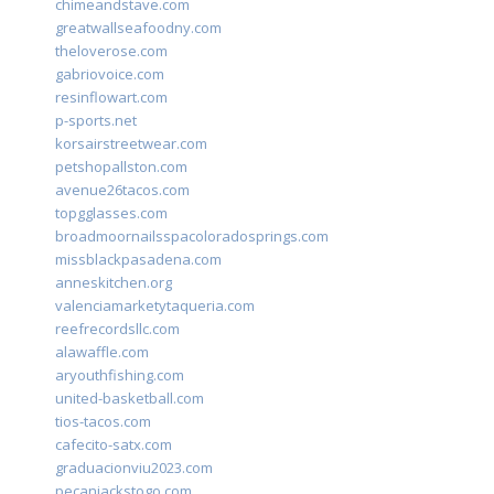
chimeandstave.com
greatwallseafoodny.com
theloverose.com
gabriovoice.com
resinflowart.com
p-sports.net
korsairstreetwear.com
petshopallston.com
avenue26tacos.com
topgglasses.com
broadmoornailsspacoloradosprings.com
missblackpasadena.com
anneskitchen.org
valenciamarketytaqueria.com
reefrecordsllc.com
alawaffle.com
aryouthfishing.com
united-basketball.com
tios-tacos.com
cafecito-satx.com
graduacionviu2023.com
pecanjackstogo.com