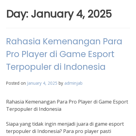
Day:
January 4, 2025
Rahasia Kemenangan Para
Pro Player di Game Esport
Terpopuler di Indonesia
Posted on
January 4, 2025
by
adminjab
Rahasia Kemenangan Para Pro Player di Game Esport
Terpopuler di Indonesia
Siapa yang tidak ingin menjadi juara di game esport
terpopuler di Indonesia? Para pro player pasti