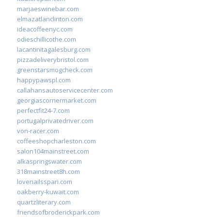
marjaeswinebar.com
elmazatlanclinton.com
ideacoffeenyc.com
odieschillicothe.com
lacantinitagalesburg.com
pizzadeliverybristol.com
greenstarsmogcheck.com
happypawspl.com
callahansautoservicecenter.com
georgiascornermarket.com
perfectfit24-7.com
portugalprivatedriver.com
von-racer.com
coffeeshopcharleston.com
salon104mainstreet.com
alkaspringswater.com
318mainstreet8h.com
lovenailsspari.com
oakberry-kuwait.com
quartzliterary.com
friendsofbroderickpark.com