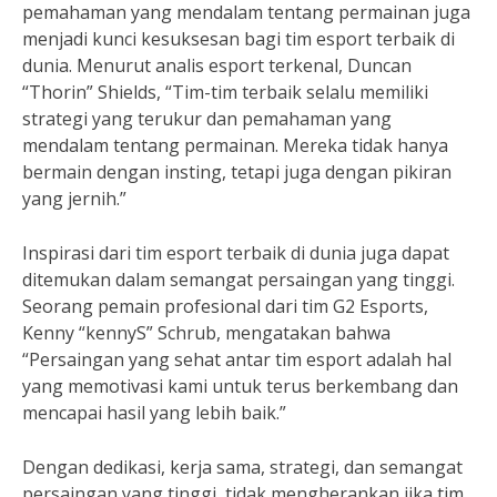
pemahaman yang mendalam tentang permainan juga
menjadi kunci kesuksesan bagi tim esport terbaik di
dunia. Menurut analis esport terkenal, Duncan
“Thorin” Shields, “Tim-tim terbaik selalu memiliki
strategi yang terukur dan pemahaman yang
mendalam tentang permainan. Mereka tidak hanya
bermain dengan insting, tetapi juga dengan pikiran
yang jernih.”
Inspirasi dari tim esport terbaik di dunia juga dapat
ditemukan dalam semangat persaingan yang tinggi.
Seorang pemain profesional dari tim G2 Esports,
Kenny “kennyS” Schrub, mengatakan bahwa
“Persaingan yang sehat antar tim esport adalah hal
yang memotivasi kami untuk terus berkembang dan
mencapai hasil yang lebih baik.”
Dengan dedikasi, kerja sama, strategi, dan semangat
persaingan yang tinggi, tidak mengherankan jika tim