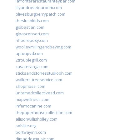
lafronterarestauranteybar.com
lilyandrosetearoom.com
olivesburgberrypatch.com
theslushkids.com
giobastian.com
glpascensori.com
rifloorepoxy.com
woolleymillingandpaving.com
uptonpvd.com
2troublegrill.com
casateranga.com
sticksandstonesstudiooh.com
walkers-treeservice.com
shopmossi.com
untamedcollectivesd.com
mxpwellness.com
infernocanine.com
thepaperhousecollection.com
allisonwillisholley.com
solslite.org
portwayinn.com
djmaddogmusic.com