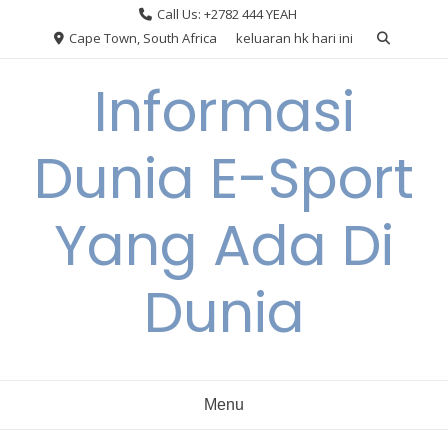
Skip
Call Us: +2782 444 YEAH
to
Cape Town, South Africa
keluaran hk hari ini
content
Informasi
Dunia E-Sport
Yang Ada Di
Dunia
Menu