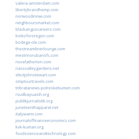
valera-amsterdam.com
libertybrandhemp.com
norwoodinnwi.com
neighboursmarket.com
blackanguscareers.com
bolesfororegon.com
bodega-ole.com
thestreamlinerlounge.com
mestrinorubanofc.com
novelatherton.com
nassvalleygardens.net
electjohnstewart.com
omptourtravels.com
tribratanews-polreskebumen.com
rsudbayuasih.org
publikjurnalistik.org
juneteenthapparel.net
italywarm.com
journaloffinanceeconomics.com
kvk-kumari.org
foodscienceandtechnology.com