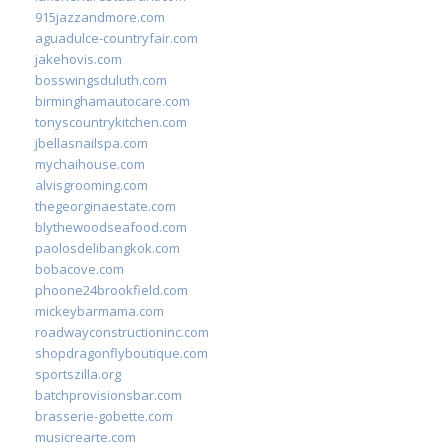
915jazzandmore.com
aguadulce-countryfair.com
jakehovis.com
bosswingsduluth.com
birminghamautocare.com
tonyscountrykitchen.com
jbellasnailspa.com
mychaihouse.com
alvisgrooming.com
thegeorginaestate.com
blythewoodseafood.com
paolosdelibangkok.com
bobacove.com
phoone24brookfield.com
mickeybarmama.com
roadwayconstructioninc.com
shopdragonflyboutique.com
sportszilla.org
batchprovisionsbar.com
brasserie-gobette.com
musicrearte.com