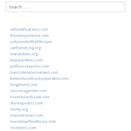
Search
for:
okhealthcareers.com
theintexperience.com
unboundedthefilm.com
catfriends-bg.org
marianlives.org
waywardtees.com
pidfloorsexpress.com
bancodevenezuelaen.com
bettermoodfoodcorporation.com
hingstonnt.com
chooseagender.com
hoverboardssale.com
alaskapolitics.com
stsmp.org
manoelneves.com
mandelaeffectlibrary.com
roselynns.com