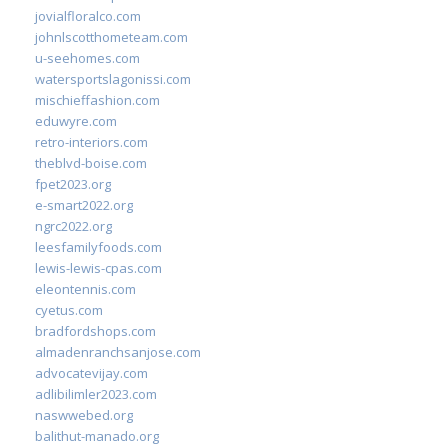
jovialfloralco.com
johnlscotthometeam.com
u-seehomes.com
watersportslagonissi.com
mischieffashion.com
eduwyre.com
retro-interiors.com
theblvd-boise.com
fpet2023.org
e-smart2022.org
ngrc2022.org
leesfamilyfoods.com
lewis-lewis-cpas.com
eleontennis.com
cyetus.com
bradfordshops.com
almadenranchsanjose.com
advocatevijay.com
adlibilimler2023.com
naswwebed.org
balithut-manado.org