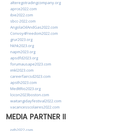
alteregotradingcompany.org
aprce2022.com
ibie2022.com
sbcc-2022.com
AngolaOilAndGas2022.com
Convoy4Freedom2022.com
grur2023.org
hkhk2023.org
napm2023.org
apsdfd2023.org
forumausape2023.com
imkl2023.com
careerfaircsd2023.com
apsth2023.com
MedItRio2023.org
lcicon2023boston.com
waitangidayfestival2022.com
vacancesscolaires2022.com
MEDIA PARTNER II
isth2022.com