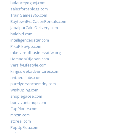
balanceyoganj.com
salesforceblogs.com
TrainGames365.com
BaytownEvaCationRentals.com
JabalpurCakeDelivery.com
halobjd.com
intelligenceqatar.com
PikaPikaApp.com
takecareofbusinessdfw.org
HamadaOfJapan.com
VersifyLifestyle.com
kingscreekadventures.com
antaeuslabs.com
purelycleanchemdry.com
WishOping.com
shoplegacee.com
bonvivantshop.com
CupPlante.com
mpzin.com
stcreal.com
PopUpFlea.com