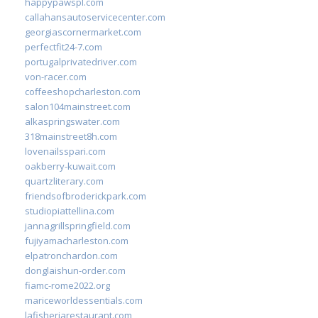
happypawspl.com
callahansautoservicecenter.com
georgiascornermarket.com
perfectfit24-7.com
portugalprivatedriver.com
von-racer.com
coffeeshopcharleston.com
salon104mainstreet.com
alkaspringswater.com
318mainstreet8h.com
lovenailsspari.com
oakberry-kuwait.com
quartzliterary.com
friendsofbroderickpark.com
studiopiattellina.com
jannagrillspringfield.com
fujiyamacharleston.com
elpatronchardon.com
donglaishun-order.com
fiamc-rome2022.org
mariceworldessentials.com
lafisheriarestaurant.com