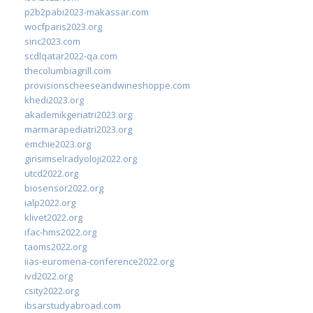
p2b2pabi2023-makassar.com
wocfparis2023.org
sinc2023.com
scdlqatar2022-qa.com
thecolumbiagrill.com
provisionscheeseandwineshoppe.com
khedi2023.org
akademikgeriatri2023.org
marmarapediatri2023.org
emchie2023.org
girisimselradyoloji2022.org
utcd2022.org
biosensor2022.org
ialp2022.org
klivet2022.org
ifac-hms2022.org
taoms2022.org
iias-euromena-conference2022.org
ivd2022.org
csity2022.org
ibsarstudyabroad.com