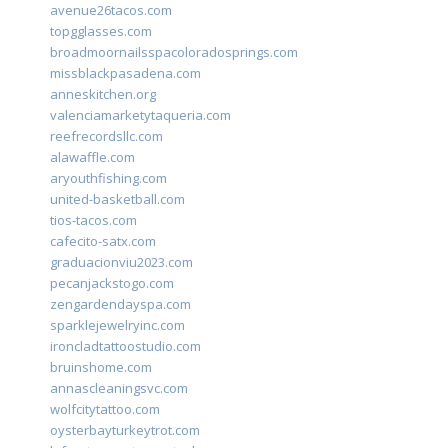
avenue26tacos.com
topgglasses.com
broadmoornailsspacoloradosprings.com
missblackpasadena.com
anneskitchen.org
valenciamarketytaqueria.com
reefrecordsllc.com
alawaffle.com
aryouthfishing.com
united-basketball.com
tios-tacos.com
cafecito-satx.com
graduacionviu2023.com
pecanjackstogo.com
zengardendayspa.com
sparklejewelryinc.com
ironcladtattoostudio.com
bruinshome.com
annascleaningsvc.com
wolfcitytattoo.com
oysterbayturkeytrot.com