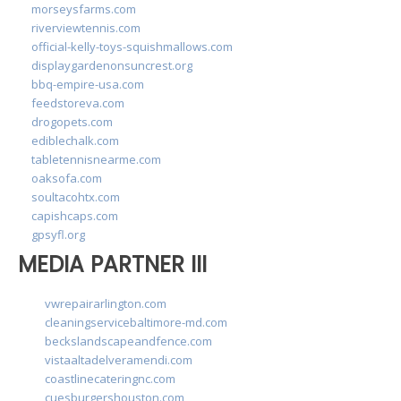
morseysfarms.com
riverviewtennis.com
official-kelly-toys-squishmallows.com
displaygardenonsuncrest.org
bbq-empire-usa.com
feedstoreva.com
drogopets.com
ediblechalk.com
tabletennisnearme.com
oaksofa.com
soultacohtx.com
capishcaps.com
gpsyfl.org
MEDIA PARTNER III
vwrepairarlington.com
cleaningservicebaltimore-md.com
beckslandscapeandfence.com
vistaaltadelveramendi.com
coastlinecateringnc.com
cuesburgershouston.com