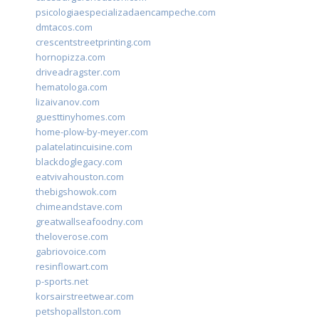
psicologiaespecializadaencampeche.com
dmtacos.com
crescentstreetprinting.com
hornopizza.com
driveadragster.com
hematologa.com
lizaivanov.com
guesttinyhomes.com
home-plow-by-meyer.com
palatelatincuisine.com
blackdoglegacy.com
eatvivahouston.com
thebigshowok.com
chimeandstave.com
greatwallseafoodny.com
theloverose.com
gabriovoice.com
resinflowart.com
p-sports.net
korsairstreetwear.com
petshopallston.com