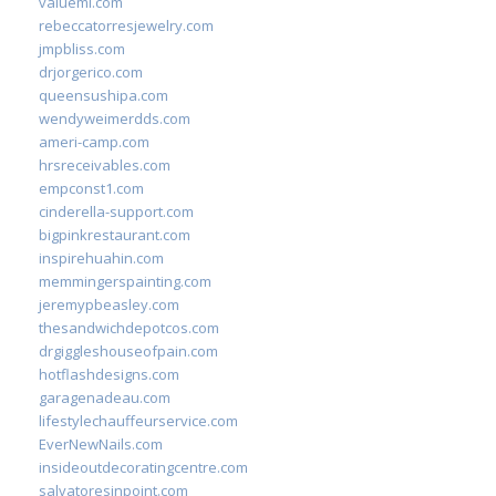
valueml.com
rebeccatorresjewelry.com
jmpbliss.com
drjorgerico.com
queensushipa.com
wendyweimerdds.com
ameri-camp.com
hrsreceivables.com
empconst1.com
cinderella-support.com
bigpinkrestaurant.com
inspirehuahin.com
memmingerspainting.com
jeremypbeasley.com
thesandwichdepotcos.com
drgiggleshouseofpain.com
hotflashdesigns.com
garagenadeau.com
lifestylechauffeurservice.com
EverNewNails.com
insideoutdecoratingcentre.com
salvatoresinpoint.com