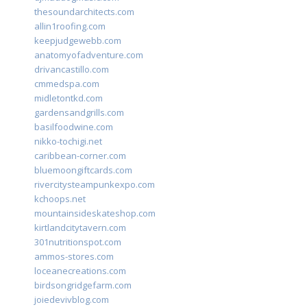
thesoundarchitects.com
allin1roofing.com
keepjudgewebb.com
anatomyofadventure.com
drivancastillo.com
cmmedspa.com
midletontkd.com
gardensandgrills.com
basilfoodwine.com
nikko-tochigi.net
caribbean-corner.com
bluemoongiftcards.com
rivercitysteampunkexpo.com
kchoops.net
mountainsideskateshop.com
kirtlandcitytavern.com
301nutritionspot.com
ammos-stores.com
loceanecreations.com
birdsongridgefarm.com
joiedevivblog.com