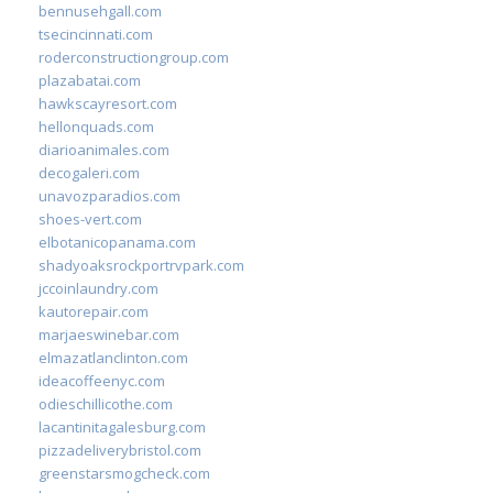
bennusehgall.com
tsecincinnati.com
roderconstructiongroup.com
plazabatai.com
hawkscayresort.com
hellonquads.com
diarioanimales.com
decogaleri.com
unavozparadios.com
shoes-vert.com
elbotanicopanama.com
shadyoaksrockportrvpark.com
jccoinlaundry.com
kautorepair.com
marjaeswinebar.com
elmazatlanclinton.com
ideacoffeenyc.com
odieschillicothe.com
lacantinitagalesburg.com
pizzadeliverybristol.com
greenstarsmogcheck.com