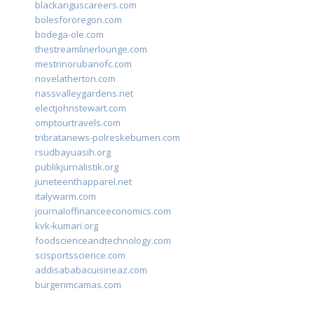
blackanguscareers.com
bolesfororegon.com
bodega-ole.com
thestreamlinerlounge.com
mestrinorubanofc.com
novelatherton.com
nassvalleygardens.net
electjohnstewart.com
omptourtravels.com
tribratanews-polreskebumen.com
rsudbayuasih.org
publikjurnalistik.org
juneteenthapparel.net
italywarm.com
journaloffinanceeconomics.com
kvk-kumari.org
foodscienceandtechnology.com
scisportsscience.com
addisababacuisineaz.com
burgerimcamas.com