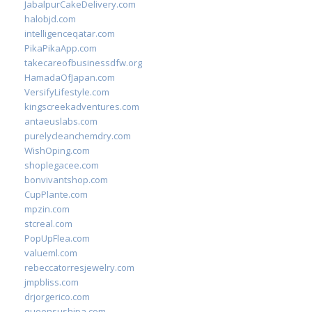
JabalpurCakeDelivery.com
halobjd.com
intelligenceqatar.com
PikaPikaApp.com
takecareofbusinessdfw.org
HamadaOfJapan.com
VersifyLifestyle.com
kingscreekadventures.com
antaeuslabs.com
purelycleanchemdry.com
WishOping.com
shoplegacee.com
bonvivantshop.com
CupPlante.com
mpzin.com
stcreal.com
PopUpFlea.com
valueml.com
rebeccatorresjewelry.com
jmpbliss.com
drjorgerico.com
queensushipa.com