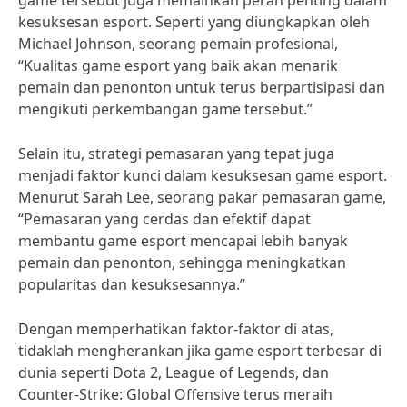
game tersebut juga memainkan peran penting dalam
kesuksesan esport. Seperti yang diungkapkan oleh
Michael Johnson, seorang pemain profesional,
“Kualitas game esport yang baik akan menarik
pemain dan penonton untuk terus berpartisipasi dan
mengikuti perkembangan game tersebut.”
Selain itu, strategi pemasaran yang tepat juga
menjadi faktor kunci dalam kesuksesan game esport.
Menurut Sarah Lee, seorang pakar pemasaran game,
“Pemasaran yang cerdas dan efektif dapat
membantu game esport mencapai lebih banyak
pemain dan penonton, sehingga meningkatkan
popularitas dan kesuksesannya.”
Dengan memperhatikan faktor-faktor di atas,
tidaklah mengherankan jika game esport terbesar di
dunia seperti Dota 2, League of Legends, dan
Counter-Strike: Global Offensive terus meraih