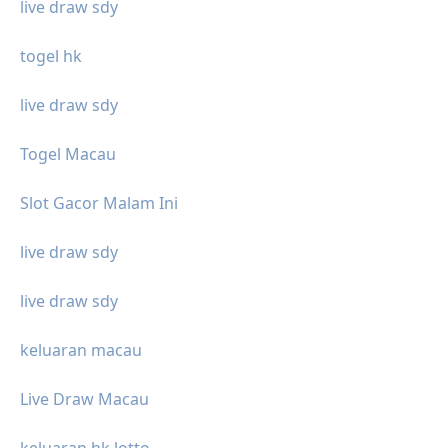
live draw sdy
togel hk
live draw sdy
Togel Macau
Slot Gacor Malam Ini
live draw sdy
live draw sdy
keluaran macau
Live Draw Macau