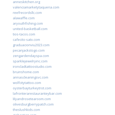
anneskitchen.org
valenciamarketytaqueria.com
reefrecordsllc.com
alawaffle.com
aryouthfishing.com
united-basketball.com
tios-tacos.com
cafecito-satx.com
graduacionviu2023.com
pecanjackstogo.com
zengardendayspa.com
sparklejewelryinc.com
ironcladtattoostudio.com
bruinshome.com
annascleaningsvc.com
wolfcitytattoo.com
oysterbayturkeytrot.com
lafronterarestauranteybar.com
lilyandrosetearoom.com
olivesburgberrypatch.com
theslushkids.com