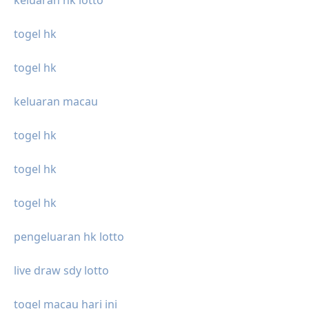
keluaran hk lotto
togel hk
togel hk
keluaran macau
togel hk
togel hk
togel hk
pengeluaran hk lotto
live draw sdy lotto
togel macau hari ini