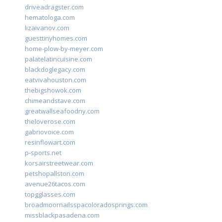
driveadragster.com
hematologa.com
lizaivanov.com
guesttinyhomes.com
home-plow-by-meyer.com
palatelatincuisine.com
blackdoglegacy.com
eatvivahouston.com
thebigshowok.com
chimeandstave.com
greatwallseafoodny.com
theloverose.com
gabriovoice.com
resinflowart.com
p-sports.net
korsairstreetwear.com
petshopallston.com
avenue26tacos.com
topgglasses.com
broadmoornailsspacoloradosprings.com
missblackpasadena.com