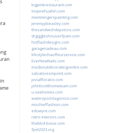
ts
bigpinkrestaurant.com
inspirehuahin.com
memmingerspainting.com
ara
jeremypbeasley.com
thesandwichdepotcos.com
drgiggleshouseofpain.com
hotflashdesigns.com
garagenadeau.com
ang
lifestylechauffeurservice.com
uran
EverNewNails.com
insideoutdecoratingcentre.com
salvatoresinpoint.com
jovialfloralco.com
in
johnlscotthometeam.com
Game
u-seehomes.com
watersportslagonissi.com
mischieffashion.com
eduwyre.com
retro-interiors.com
theblvd-boise.com
fpet2023.org