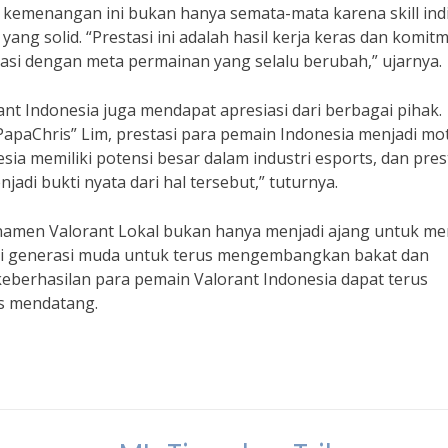
 kemenangan ini bukan hanya semata-mata karena skill ind
yang solid. “Prestasi ini adalah hasil kerja keras dan komit
asi dengan meta permainan yang selalu berubah,” ujarnya.
ant Indonesia juga mendapat apresiasi dari berbagai pihak.
PapaChris” Lim, prestasi para pemain Indonesia menjadi mot
sia memiliki potensi besar dalam industri esports, dan pres
adi bukti nyata dari hal tersebut,” tuturnya.
namen Valorant Lokal bukan hanya menjadi ajang untuk me
bagi generasi muda untuk terus mengembangkan bakat dan
eberhasilan para pemain Valorant Indonesia dapat terus
ts mendatang.