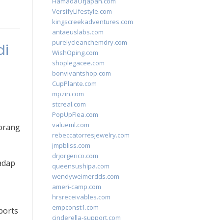
HamadaOfJapan.com
VersifyLifestyle.com
kingscreekadventures.com
antaeuslabs.com
purelycleanchemdry.com
di
WishOping.com
shoplegacee.com
bonvivantshop.com
CupPlante.com
mpzin.com
stcreal.com
PopUpFlea.com
valueml.com
 orang
rebeccatorresjewelry.com
jmpbliss.com
drjorgerico.com
adap
queensushipa.com
wendyweimerdds.com
ameri-camp.com
hrsreceivables.com
empconst1.com
ports
cinderella-support.com