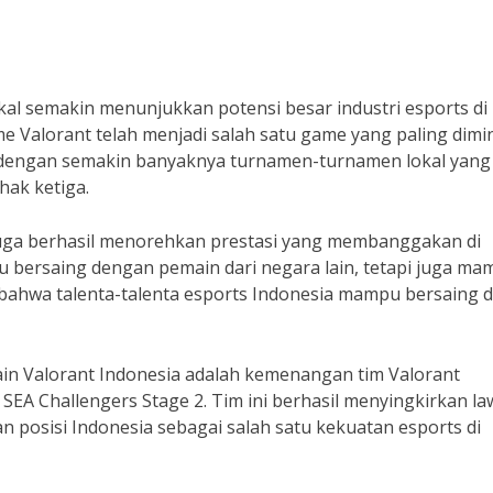
al semakin menunjukkan potensi besar industri esports di
e Valorant telah menjadi salah satu game yang paling dimin
kti dengan semakin banyaknya turnamen-turnamen lokal yang
hak ketiga.
juga berhasil menorehkan prestasi yang membanggakan di
 bersaing dengan pemain dari negara lain, tetapi juga ma
ti bahwa talenta-talenta esports Indonesia mampu bersaing d
ain Valorant Indonesia adalah kemenangan tim Valorant
SEA Challengers Stage 2. Tim ini berhasil menyingkirkan la
 posisi Indonesia sebagai salah satu kekuatan esports di