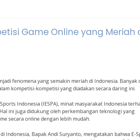
etisi Game Online yang Meriah 
enjadi fenomena yang semakin meriah di Indonesia. Banyak
alam kompetisi-kompetisi yang diadakan secara daring ini.
-Sports Indonesia (IESPA), minat masyarakat Indonesia terh
 Hal ini juga didukung oleh perkembangan teknologi yang
e secara online dengan lebih mudah.
s di Indonesia, Bapak Andi Suryanto, mengatakan bahwa E-S