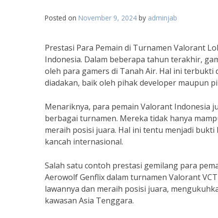
Posted on
November 9, 2024
by
adminjab
Prestasi Para Pemain di Turnamen Valorant Lok
Indonesia. Dalam beberapa tahun terakhir, gam
oleh para gamers di Tanah Air. Hal ini terbu
diadakan, baik oleh pihak developer maupun pi
Menariknya, para pemain Valorant Indonesia 
berbagai turnamen. Mereka tidak hanya mampu
meraih posisi juara. Hal ini tentu menjadi buk
kancah internasional.
Salah satu contoh prestasi gemilang para pem
Aerowolf Genflix dalam turnamen Valorant VCT 
lawannya dan meraih posisi juara, mengukuhkan
kawasan Asia Tenggara.