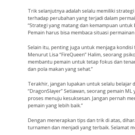
Trik selanjutnya adalah selalu memiliki strategi
terhadap perubahan yang terjadi dalam permai
“Strategi yang matang dan kemampuan untuk b
Pemain harus bisa membaca situasi permainan
Selain itu, penting juga untuk menjaga kondisi
Menurut Lisa “FireQueen” Halim, seorang psiko
membantu pemain untuk tetap fokus dan tenan
dan pola makan yang sehat.”
Terakhir, jangan lupakan untuk selalu belajar
“DragonSlayer” Setiawan, seorang pemain ML 
proses menuju kesuksesan. Jangan pernah meny
pemain yang lebih baik.”
Dengan menerapkan tips dan trik di atas, dih
turnamen dan menjadi yang terbaik. Selamat m