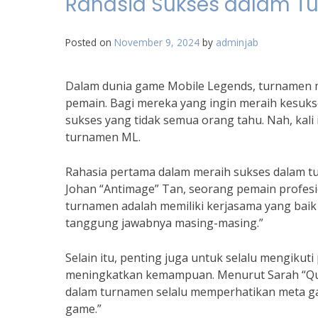
Rahasia Sukses dalam Tur
Posted on
November 9, 2024
by
adminjab
Dalam dunia game Mobile Legends, turnamen me
pemain. Bagi mereka yang ingin meraih kesuk
sukses yang tidak semua orang tahu. Nah, kali 
turnamen ML.
Rahasia pertama dalam meraih sukses dalam t
Johan “Antimage” Tan, seorang pemain profes
turnamen adalah memiliki kerjasama yang baik 
tanggung jawabnya masing-masing.”
Selain itu, penting juga untuk selalu mengiku
meningkatkan kemampuan. Menurut Sarah “Que
dalam turnamen selalu memperhatikan meta ga
game.”