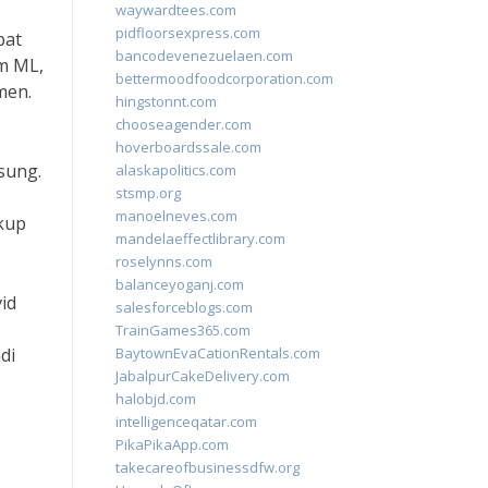
waywardtees.com
pidfloorsexpress.com
pat
bancodevenezuelaen.com
im ML,
bettermoodfoodcorporation.com
men.
hingstonnt.com
chooseagender.com
hoverboardssale.com
sung.
alaskapolitics.com
stsmp.org
manoelneves.com
kup
mandelaeffectlibrary.com
roselynns.com
balanceyoganj.com
id
salesforceblogs.com
TrainGames365.com
di
BaytownEvaCationRentals.com
JabalpurCakeDelivery.com
halobjd.com
intelligenceqatar.com
PikaPikaApp.com
takecareofbusinessdfw.org