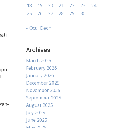
18
19
20
21
22
23
24
25
26
27
28
29
30
« Oct
Dec »
ati
Archives
March 2026
February 2026
mpu
January 2026
i
December 2025
November 2025
September 2025
wan-
August 2025
July 2025
June 2025
May 2025