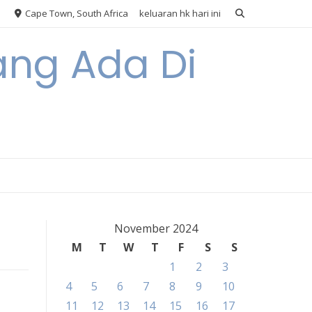
Cape Town, South Africa
keluaran hk hari ini
ang Ada Di
November 2024
M
T
W
T
F
S
S
1
2
3
4
5
6
7
8
9
10
11
12
13
14
15
16
17