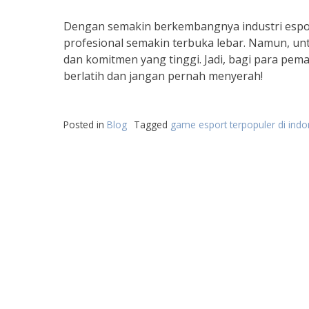
Dengan semakin berkembangnya industri esport
profesional semakin terbuka lebar. Namun, untu
dan komitmen yang tinggi. Jadi, bagi para pemai
berlatih dan jangan pernah menyerah!
Posted in
Blog
Tagged
game esport terpopuler di indo