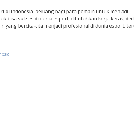
 di Indonesia, peluang bagi para pemain untuk menjadi
k bisa sukses di dunia esport, dibutuhkan kerja keras, dedi
n yang bercita-cita menjadi profesional di dunia esport, te
nesia