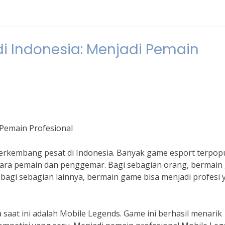
i Indonesia: Menjadi Pemain
 Pemain Profesional
 berkembang pesat di Indonesia. Banyak game esport terpop
 para pemain dan penggemar. Bagi sebagian orang, bermai
bagi sebagian lainnya, bermain game bisa menjadi profesi 
 saat ini adalah Mobile Legends. Game ini berhasil menarik