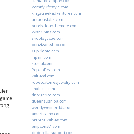
HamadaOfJapan.com
VersifyLifestyle.com
kingscreekadventures.com
antaeuslabs.com
purelycleanchemdry.com
WishOping.com
shoplegacee.com
bonvivantshop.com
CupPlante.com
mpzin.com
stcreal.com
PopUpFlea.com
valueml.com
rebeccatorresjewelry.com
jmpbliss.com
uler
drjorgerico.com
n game
queensushipa.com
yang
wendyweimerdds.com
ameri-camp.com
hrsreceivables.com
empconst1.com
cinderella-support.com