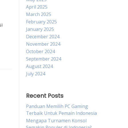
April 2025
March 2025
February 2025
si
January 2025
December 2024
November 2024
October 2024
September 2024
August 2024
July 2024
Recent Posts
Panduan Memilih PC Gaming
Terbaik Untuk Pemain Indonesia
Mengapa Turnamen Konsol
Semakin Populer di Indonesia?