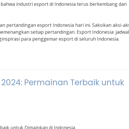
a bahwa industri esport di Indonesia terus berkembang dan
pertandingan esport Indonesia hari ini. Saksikan aksi-ak
memenangkan setiap pertandingan. Esport Indonesia: jadwal
inspirasi para penggemar esport di seluruh Indonesia.
 2024: Permainan Terbaik untuk
baik untuk Dimainkan di Indonesia