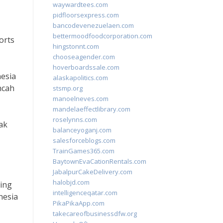
waywardtees.com
pidfloorsexpress.com
bancodevenezuelaen.com
bettermoodfoodcorporation.com
orts
hingstonnt.com
chooseagender.com
hoverboardssale.com
nesia
alaskapolitics.com
ncah
stsmp.org
manoelneves.com
mandelaeffectlibrary.com
roselynns.com
ak
balanceyoganj.com
salesforceblogs.com
TrainGames365.com
BaytownEvaCationRentals.com
JabalpurCakeDelivery.com
halobjd.com
ing
intelligenceqatar.com
nesia
PikaPikaApp.com
takecareofbusinessdfw.org