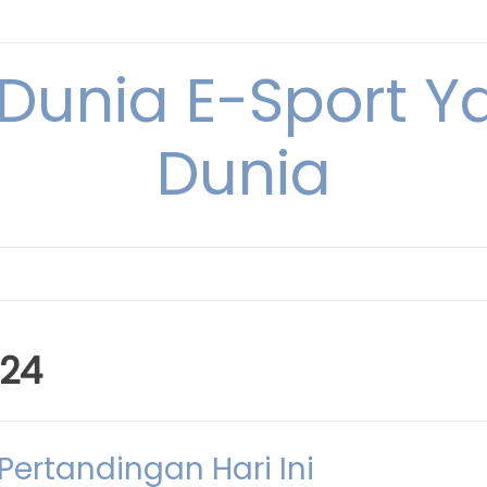
 Dunia E-Sport Y
Dunia
024
Pertandingan Hari Ini