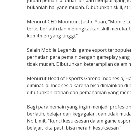
jutaan pemain di tanah air dan menjadi ajang 
bukanlah hal yang mudah. Dibutuhkan skill, stra
Menurut CEO Moonton, Justin Yuan, “Mobile 
terus berlatih dan meningkatkan skill mereka.
komitmen yang tinggi.”
Selain Mobile Legends, game esport terpopuler 
perhatian para pemain dengan gameplay yang se
tidak mudah. Dibutuhkan keterampilan dalam m
Menurut Head of Esports Garena Indonesia, H
diminati di Indonesia karena bisa dimainkan di
dibutuhkan latihan dan pemahaman yang men
Bagi para pemain yang ingin menjadi profesiona
berlatih, belajar dari kegagalan, dan tidak m
No Limit, “Kunci kesuksesan dalam game esport a
belajar, kita pasti bisa meraih kesuksesan.”