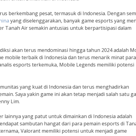
erus berkembang pesat, termasuk di Indonesia. Dengan sem
hina
yang diselenggarakan, banyak game esports yang men
mer Tanah Air semakin antusias untuk berpartisipasi dalam
ediksi akan terus mendominasi hingga tahun 2024 adalah M
e mobile terbaik di Indonesia dan terus menarik minat para
nalis esports terkemuka, Mobile Legends memiliki potensi
munitas yang kuat di Indonesia dan terus menghadirkan
ain. Saya yakin game ini akan tetap menjadi salah satu g
enny Lim.
r lainnya yang patut untuk dimainkan di Indonesia adalah
 mendapat sambutan hangat dari para pemain esports di Tan
s ternama, Valorant memiliki potensi untuk menjadi game