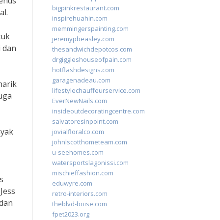
gends
bigpinkrestaurant.com
al.
inspirehuahin.com
memmingerspainting.com
tuk
jeremypbeasley.com
i dan
thesandwichdepotcos.com
drgiggleshouseofpain.com
hotflashdesigns.com
garagenadeau.com
narik
lifestylechauffeurservice.com
juga
EverNewNails.com
insideoutdecoratingcentre.com
salvatoresinpoint.com
nyak
jovialfloralco.com
johnlscotthometeam.com
u-seehomes.com
watersportslagonissi.com
mischieffashion.com
s
eduwyre.com
Jess
retro-interiors.com
 dan
theblvd-boise.com
fpet2023.org