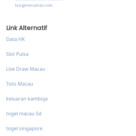
burgerimcamas.com
Link Alternatif
Data HK
Slot Pulsa
Live Draw Macau
Toto Macau
keluaran kamboja
togel macau 5d
togel singapore