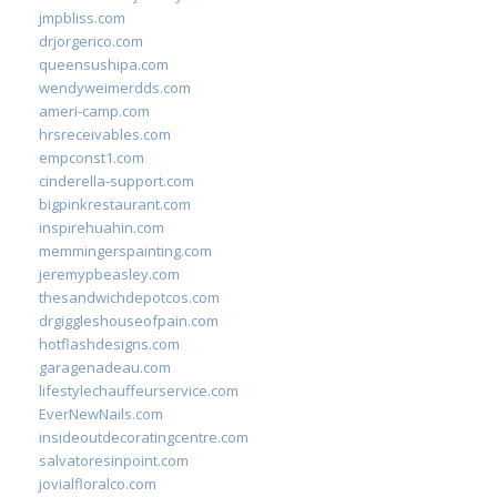
jmpbliss.com
drjorgerico.com
queensushipa.com
wendyweimerdds.com
ameri-camp.com
hrsreceivables.com
empconst1.com
cinderella-support.com
bigpinkrestaurant.com
inspirehuahin.com
memmingerspainting.com
jeremypbeasley.com
thesandwichdepotcos.com
drgiggleshouseofpain.com
hotflashdesigns.com
garagenadeau.com
lifestylechauffeurservice.com
EverNewNails.com
insideoutdecoratingcentre.com
salvatoresinpoint.com
jovialfloralco.com