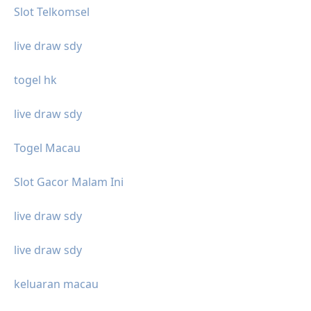
Slot Telkomsel
live draw sdy
togel hk
live draw sdy
Togel Macau
Slot Gacor Malam Ini
live draw sdy
live draw sdy
keluaran macau