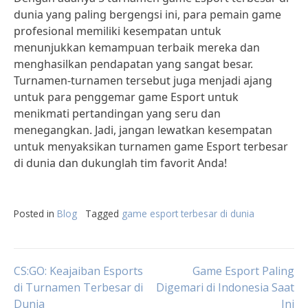
dunia yang paling bergengsi ini, para pemain game
profesional memiliki kesempatan untuk
menunjukkan kemampuan terbaik mereka dan
menghasilkan pendapatan yang sangat besar.
Turnamen-turnamen tersebut juga menjadi ajang
untuk para penggemar game Esport untuk
menikmati pertandingan yang seru dan
menegangkan. Jadi, jangan lewatkan kesempatan
untuk menyaksikan turnamen game Esport terbesar
di dunia dan dukunglah tim favorit Anda!
Posted in
Blog
Tagged
game esport terbesar di dunia
Post
CS:GO: Keajaiban Esports
Game Esport Paling
di Turnamen Terbesar di
Digemari di Indonesia Saat
Dunia
Ini