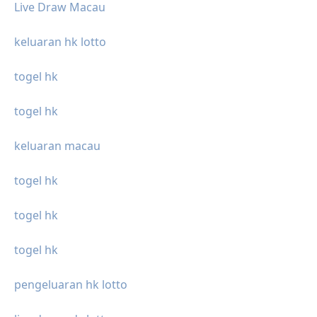
Live Draw Macau
keluaran hk lotto
togel hk
togel hk
keluaran macau
togel hk
togel hk
togel hk
pengeluaran hk lotto