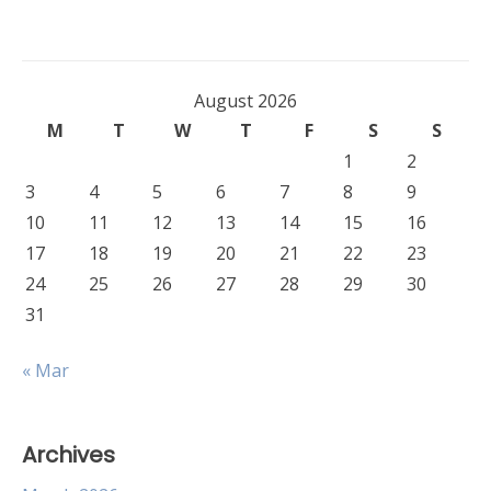
navigation
August 2026
M
T
W
T
F
S
S
1
2
3
4
5
6
7
8
9
10
11
12
13
14
15
16
17
18
19
20
21
22
23
24
25
26
27
28
29
30
31
« Mar
Archives