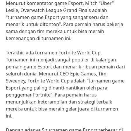
Menurut komentator game Esport, Mitch “Uber”
Leslie, Overwatch League Grand Finals adalah
“turnamen game Esport yang sangat seru dan
menarik untuk ditonton”. Para pemain harus bekerja
sama dengan tim mereka untuk bisa meraih
kemenangan di turnamen ini.
Terakhir, ada turnamen Fortnite World Cup.
Turnamen ini menjadi sangat populer di kalangan
pemain game Esport dan menarik ribuan pemain dari
seluruh dunia. Menurut CEO Epic Games, Tim
Sweeney, Fortnite World Cup adalah “turnamen game
Esport yang paling dinanti-nantikan oleh para
penggemar Fortnite”. Para pemain harus
menunjukkan keterampilan dan strategi terbaik
mereka untuk bisa meraih gelar juara di turnamen
ini.
Dengan adanya 5 turnamen game Esport terbesar di