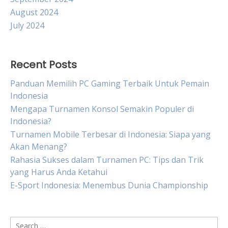
August 2024
July 2024
Recent Posts
Panduan Memilih PC Gaming Terbaik Untuk Pemain
Indonesia
Mengapa Turnamen Konsol Semakin Populer di
Indonesia?
Turnamen Mobile Terbesar di Indonesia: Siapa yang
Akan Menang?
Rahasia Sukses dalam Turnamen PC: Tips dan Trik
yang Harus Anda Ketahui
E-Sport Indonesia: Menembus Dunia Championship
Search