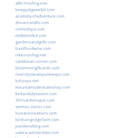
allin1roofing.com
keepjudgewebb.com
anatomyofadventure.com
drivancastillo.com
cmmedspa.com
midletontkd.com
gardensandgrills.com
basilfoodwine.com
nikko-tochigi.net
caribbean-corner.com
bluemoongiftcards.com
rivercitysteampunkexpo.com
kchoops.net
mountainsideskateshop.com
kirtlandcitytavern.com
301nutritionspot.com
ammos-stores.com
loceanecreations.com
birdsongridgefarm.com
joiedevivblog.com
valera-amsterdam.com