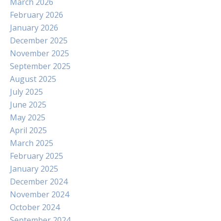
March 2026
February 2026
January 2026
December 2025
November 2025
September 2025
August 2025
July 2025
June 2025
May 2025
April 2025
March 2025
February 2025
January 2025
December 2024
November 2024
October 2024
September 2024