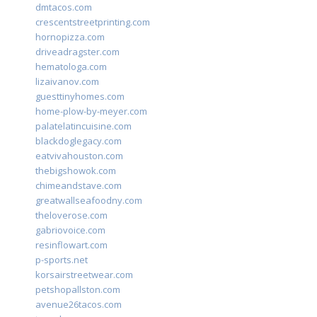
dmtacos.com
crescentstreetprinting.com
hornopizza.com
driveadragster.com
hematologa.com
lizaivanov.com
guesttinyhomes.com
home-plow-by-meyer.com
palatelatincuisine.com
blackdoglegacy.com
eatvivahouston.com
thebigshowok.com
chimeandstave.com
greatwallseafoodny.com
theloverose.com
gabriovoice.com
resinflowart.com
p-sports.net
korsairstreetwear.com
petshopallston.com
avenue26tacos.com