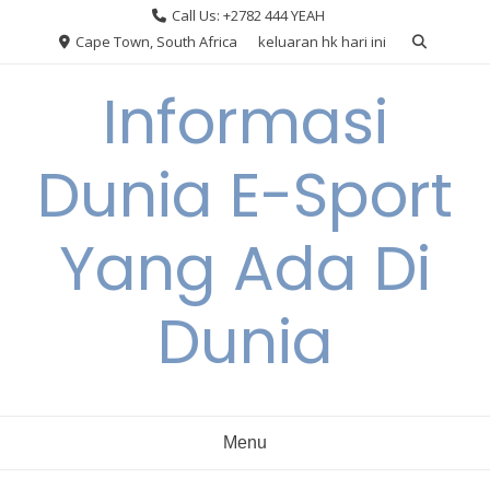
Skip
Call Us: +2782 444 YEAH
to
Cape Town, South Africa
keluaran hk hari ini
content
Informasi
Dunia E-Sport
Yang Ada Di
Dunia
Menu