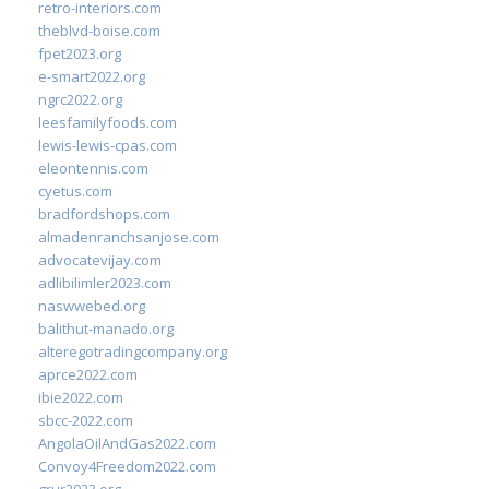
retro-interiors.com
theblvd-boise.com
fpet2023.org
e-smart2022.org
ngrc2022.org
leesfamilyfoods.com
lewis-lewis-cpas.com
eleontennis.com
cyetus.com
bradfordshops.com
almadenranchsanjose.com
advocatevijay.com
adlibilimler2023.com
naswwebed.org
balithut-manado.org
alteregotradingcompany.org
aprce2022.com
ibie2022.com
sbcc-2022.com
AngolaOilAndGas2022.com
Convoy4Freedom2022.com