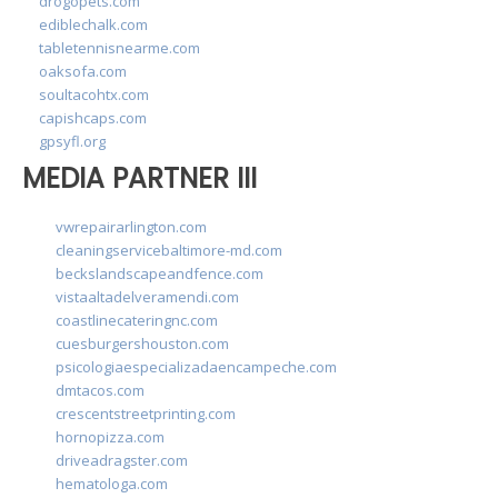
drogopets.com
ediblechalk.com
tabletennisnearme.com
oaksofa.com
soultacohtx.com
capishcaps.com
gpsyfl.org
MEDIA PARTNER III
vwrepairarlington.com
cleaningservicebaltimore-md.com
beckslandscapeandfence.com
vistaaltadelveramendi.com
coastlinecateringnc.com
cuesburgershouston.com
psicologiaespecializadaencampeche.com
dmtacos.com
crescentstreetprinting.com
hornopizza.com
driveadragster.com
hematologa.com