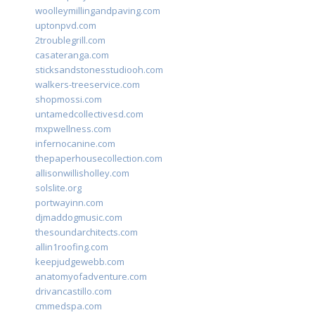
woolleymillingandpaving.com
uptonpvd.com
2troublegrill.com
casateranga.com
sticksandstonesstudiooh.com
walkers-treeservice.com
shopmossi.com
untamedcollectivesd.com
mxpwellness.com
infernocanine.com
thepaperhousecollection.com
allisonwillisholley.com
solslite.org
portwayinn.com
djmaddogmusic.com
thesoundarchitects.com
allin1roofing.com
keepjudgewebb.com
anatomyofadventure.com
drivancastillo.com
cmmedspa.com