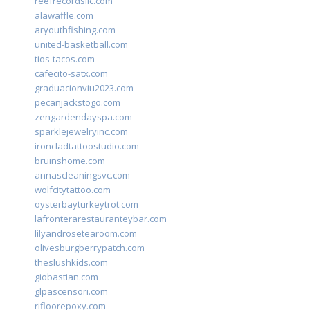
reefrecordsllc.com
alawaffle.com
aryouthfishing.com
united-basketball.com
tios-tacos.com
cafecito-satx.com
graduacionviu2023.com
pecanjackstogo.com
zengardendayspa.com
sparklejewelryinc.com
ironcladtattoostudio.com
bruinshome.com
annascleaningsvc.com
wolfcitytattoo.com
oysterbayturkeytrot.com
lafronterarestauranteybar.com
lilyandrosetearoom.com
olivesburgberrypatch.com
theslushkids.com
giobastian.com
glpascensori.com
rifloorepoxy.com