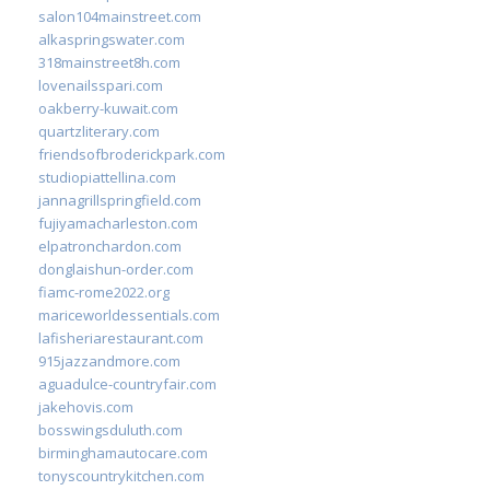
salon104mainstreet.com
alkaspringswater.com
318mainstreet8h.com
lovenailsspari.com
oakberry-kuwait.com
quartzliterary.com
friendsofbroderickpark.com
studiopiattellina.com
jannagrillspringfield.com
fujiyamacharleston.com
elpatronchardon.com
donglaishun-order.com
fiamc-rome2022.org
mariceworldessentials.com
lafisheriarestaurant.com
915jazzandmore.com
aguadulce-countryfair.com
jakehovis.com
bosswingsduluth.com
birminghamautocare.com
tonyscountrykitchen.com