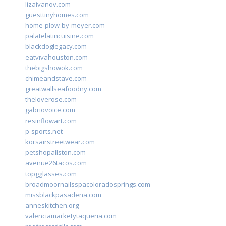
lizaivanov.com
guesttinyhomes.com
home-plow-by-meyer.com
palatelatincuisine.com
blackdoglegacy.com
eatvivahouston.com
thebigshowok.com
chimeandstave.com
greatwallseafoodny.com
theloverose.com
gabriovoice.com
resinflowart.com
p-sports.net
korsairstreetwear.com
petshopallston.com
avenue26tacos.com
topgglasses.com
broadmoornailsspacoloradosprings.com
missblackpasadena.com
anneskitchen.org
valenciamarketytaqueria.com