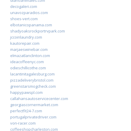
diarioanimales.com
decogaleri.com
unavozparadios.com
shoes-vert.com
elbotanicopanama.com
shadyoaksrockportrvpark.com
jccoinlaundry.com
kautorepair.com
marjaeswinebar.com
elmazatlanclinton.com
ideacoffeenyc.com
odieschillicothe.com
lacantinitagalesburg.com
pizzadeliverybristol.com
greenstarsmogcheck.com
happypawspl.com
callahansautoservicecenter.com
georgiascornermarket.com
perfectfit24-7.com
portugalprivatedriver.com
von-racer.com
coffeeshopcharleston.com