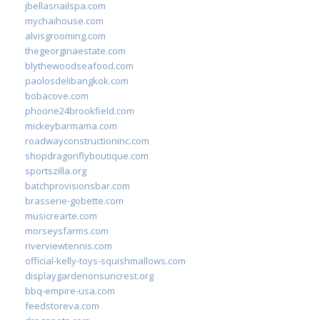
jbellasnailspa.com
mychaihouse.com
alvisgrooming.com
thegeorginaestate.com
blythewoodseafood.com
paolosdelibangkok.com
bobacove.com
phoone24brookfield.com
mickeybarmama.com
roadwayconstructioninc.com
shopdragonflyboutique.com
sportszilla.org
batchprovisionsbar.com
brasserie-gobette.com
musicrearte.com
morseysfarms.com
riverviewtennis.com
official-kelly-toys-squishmallows.com
displaygardenonsuncrest.org
bbq-empire-usa.com
feedstoreva.com