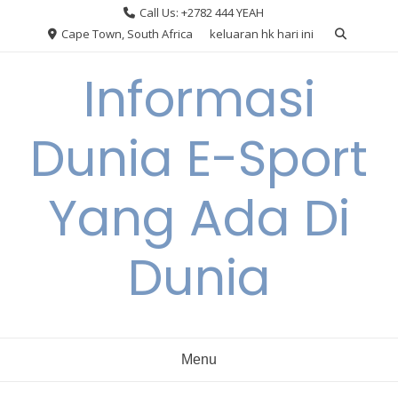
Skip
Call Us: +2782 444 YEAH
to
Cape Town, South Africa
keluaran hk hari ini
content
Informasi
Dunia E-Sport
Yang Ada Di
Dunia
Menu