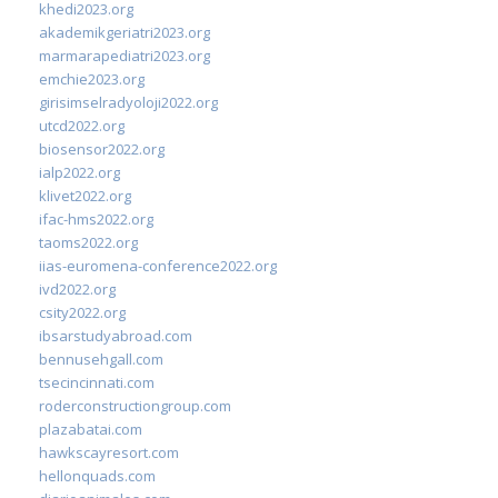
khedi2023.org
akademikgeriatri2023.org
marmarapediatri2023.org
emchie2023.org
girisimselradyoloji2022.org
utcd2022.org
biosensor2022.org
ialp2022.org
klivet2022.org
ifac-hms2022.org
taoms2022.org
iias-euromena-conference2022.org
ivd2022.org
csity2022.org
ibsarstudyabroad.com
bennusehgall.com
tsecincinnati.com
roderconstructiongroup.com
plazabatai.com
hawkscayresort.com
hellonquads.com