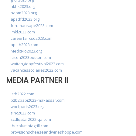
grur2023.org
hkhk2023.org
napm2023.org
apsdfd2023.org
forumausape2023.com
imkl2023.com
careerfaircsd2023.com
apsth2023.com
MedItRio2023.org
lcicon2023boston.com
waitangidayfestival2022.com
vacancesscolaires2022.com
MEDIA PARTNER II
isth2022.com
p2b2pabi2023-makassar.com
wocfparis2023.org
sinc2023.com
scdlqatar2022-qa.com
thecolumbiagrill.com
provisionscheeseandwineshoppe.com