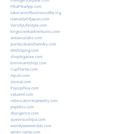
intelligenceqatar.com
PikaPikaApp.com
takecareofbusinessdfw.org
HamadaOfJapan.com
VersifyLifestyle.com
kingscreekadventures.com
antaeuslabs.com
purelycleanchemdry.com
WishOping.com
shoplegacee.com
bonvivantshop.com
CupPlante.com
mpzin.com
stcreal.com
PopUpFlea.com
valueml.com
rebeccatorresjewelry.com
jmpbliss.com
drjorgerico.com
queensushipa.com
wendyweimerdds.com
ameri-camp.com