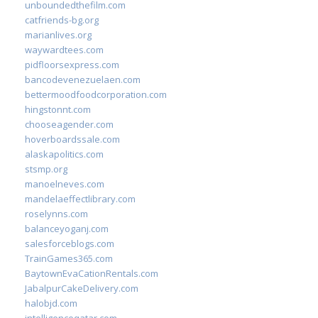
unboundedthefilm.com
catfriends-bg.org
marianlives.org
waywardtees.com
pidfloorsexpress.com
bancodevenezuelaen.com
bettermoodfoodcorporation.com
hingstonnt.com
chooseagender.com
hoverboardssale.com
alaskapolitics.com
stsmp.org
manoelneves.com
mandelaeffectlibrary.com
roselynns.com
balanceyoganj.com
salesforceblogs.com
TrainGames365.com
BaytownEvaCationRentals.com
JabalpurCakeDelivery.com
halobjd.com