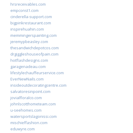
hrsreceivables.com
empconst1.com
cinderella-support.com
bigpinkrestaurant.com
inspirehuahin.com
memmingerspainting.com
jeremypbeasley.com
thesandwichdepotcos.com
drgiggleshouseofpain.com
hotflashdesigns.com
garagenadeau.com
lifestylechauffeurservice.com
EverNewNails.com
insideoutdecoratingcentre.com
salvatoresinpoint.com
jovialfloralco.com
johnlscotthometeam.com
u-seehomes.com
watersportslagonissi.com
mischieffashion.com
eduwyre.com