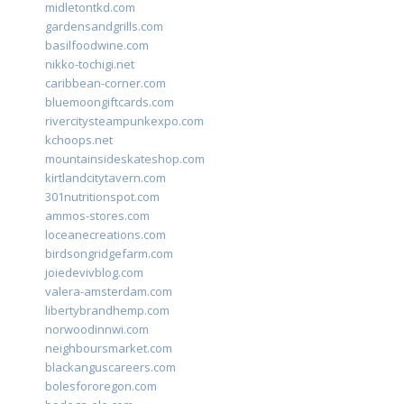
midletontkd.com
gardensandgrills.com
basilfoodwine.com
nikko-tochigi.net
caribbean-corner.com
bluemoongiftcards.com
rivercitysteampunkexpo.com
kchoops.net
mountainsideskateshop.com
kirtlandcitytavern.com
301nutritionspot.com
ammos-stores.com
loceanecreations.com
birdsongridgefarm.com
joiedevivblog.com
valera-amsterdam.com
libertybrandhemp.com
norwoodinnwi.com
neighboursmarket.com
blackanguscareers.com
bolesfororegon.com