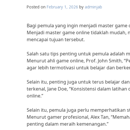
Posted on
February 1, 2026
by
adminjab
Bagi pemula yang ingin menjadi master game on
Menjadi master game online tidaklah mudah, n
mencapai tujuan tersebut.
Salah satu tips penting untuk pemula adalah
Menurut ahli game online, Prof. John Smith, 
agar lebih termotivasi untuk belajar dan berk
Selain itu, penting juga untuk terus belaja
terkenal, Jane Doe, “Konsistensi dalam latiha
online.”
Selain itu, pemula juga perlu memperhatikan 
Menurut gamer profesional, Alex Tan, “Memah
penting dalam meraih kemenangan.”