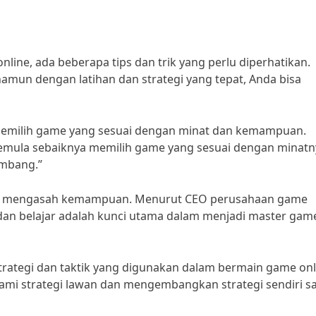
line, ada beberapa tips dan trik yang perlu diperhatikan.
amun dengan latihan dan strategi yang tepat, Anda bisa
 memilih game yang sesuai dengan minat dan kemampuan.
“Pemula sebaiknya memilih game yang sesuai dengan minatn
embang.”
r dan mengasah kemampuan. Menurut CEO perusahaan game
n dan belajar adalah kunci utama dalam menjadi master gam
strategi dan taktik yang digunakan dalam bermain game onl
ami strategi lawan dan mengembangkan strategi sendiri s