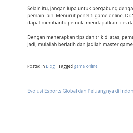
Selain itu, jangan lupa untuk bergabung den
pemain lain. Menurut peneliti game online, D
dapat membantu pemula mendapatkan tips dan
Dengan menerapkan tips dan trik di atas, pe
Jadi, mulailah berlatih dan jadilah master game
Posted in
Blog
Tagged
game online
Post
Evolusi Esports Global dan Peluangnya di Indo
navigation