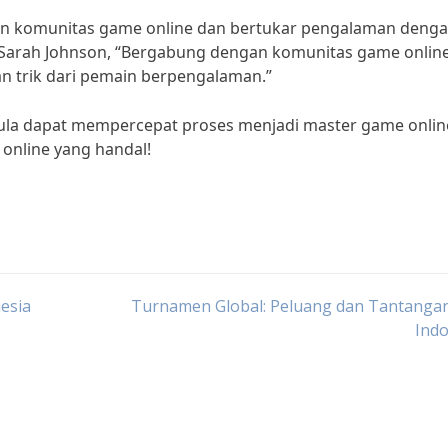
gan komunitas game online dan bertukar pengalaman deng
r. Sarah Johnson, “Bergabung dengan komunitas game onlin
 trik dari pemain berpengalaman.”
mula dapat mempercepat proses menjadi master game onlin
 online yang handal!
nesia
Turnamen Global: Peluang dan Tantangan
Indo