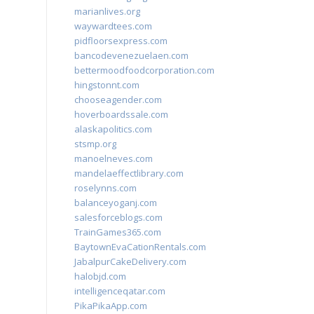
marianlives.org
waywardtees.com
pidfloorsexpress.com
bancodevenezuelaen.com
bettermoodfoodcorporation.com
hingstonnt.com
chooseagender.com
hoverboardssale.com
alaskapolitics.com
stsmp.org
manoelneves.com
mandelaeffectlibrary.com
roselynns.com
balanceyoganj.com
salesforceblogs.com
TrainGames365.com
BaytownEvaCationRentals.com
JabalpurCakeDelivery.com
halobjd.com
intelligenceqatar.com
PikaPikaApp.com