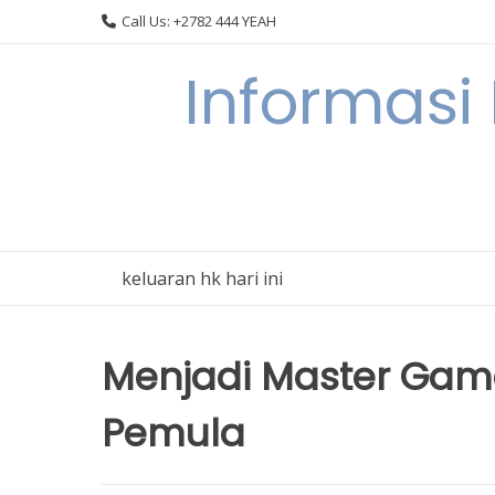
Skip
Call Us: +2782 444 YEAH
to
content
Informasi
keluaran hk hari ini
Menjadi Master Game 
Pemula